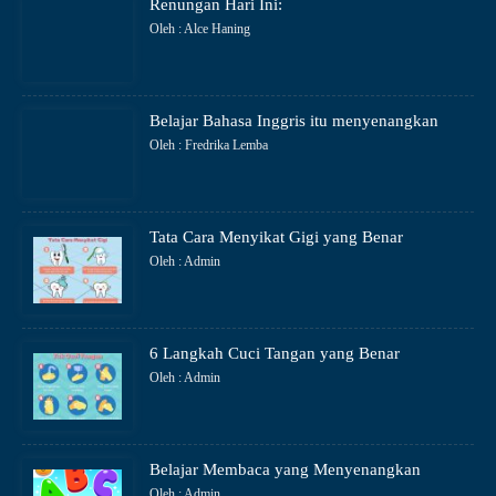
Renungan Hari Ini:
Oleh : Alce Haning
Belajar Bahasa Inggris itu menyenangkan
Oleh : Fredrika Lemba
Tata Cara Menyikat Gigi yang Benar
Oleh : Admin
6 Langkah Cuci Tangan yang Benar
Oleh : Admin
Belajar Membaca yang Menyenangkan
Oleh : Admin