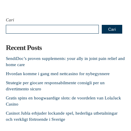
Cari
Cari
Recent Posts
SendiDoc’s proven supplements: your ally in joint pain relief and
home care
Hvordan komme i gang med nettcasino for nybegynnere
Strategie per giocare responsabilmente consigli per un
divertimento sicuro
Gratis spins en hoogwaardige slots: de voordelen van LolaJack
Casino
Casinot Jubla erbjuder lockande spel, hederliga utbetalningar
och verkligt förtroende i Sverige