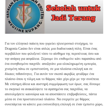
Για τον ελληνικό παίκτη που γυρεύει ηλεκτρονικό στοίχημα, το
Dragonia Casino δεν είναι απλώς μια διαδικτυακή πύλη. Είναι ένας
περιβάλλον που φιλοξενεί τόσο το αίσθημα της περιπέτειας όσο και
την ανάγκη για ασφάλεια. Ξέρουμε ότι επιθυμείτε κάτι παραπάνω από
ένα συνηθισμένο παιχνίδι: αποζητάτε μια ολοκληρωμένη εμπειρία,
χτισμένη πάνω σε εμπιστοσύνη, σε μια πλούσια επιλογή και σε
δίκαιες πιθανότητες. Για αυτόν τον σκοπό ακριβώς φτιάξαμε ένα
πλαίσιο όπου η τόλμη και το θάρρος πάει χέρι-χέρι με την συνέπεια.
Με επίσημη άδεια και αυστηρή συμμόρφωση των όρων, σας δίνουμε
το σκηνικό να ανακαλύψετε τα αγαπημένα σας παιχνίδια, να
αποτολμήσετε καινούρια και να αποσπάσετε επιβραβεύσεις, πάντα
μέσα σε ένα προστατευτικό πλαίσιο. Να ενεργείτε με θάρρος
συνεπάγεται να κάνετε μια ενσυνείδητη επιλογή σε έναν έμπιστο χώρο,