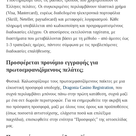
Υποστηρίζουμε όλες τις βασικές τρόπους που χρησιμοποιούν οι
Έλληνες πελάτες. Οι συγκεκριμένες περιλαμβάνουν πλαστικό χρήμα
(Visa, Mastercard), ευρέως διαδεδομένα ηλεκτρονικά πορτοφόλια
(Skrill, Neteller, paysafecard) και μεταφορές λογαριασμού. Κάθε
πληρωμή υποβάλλεται από κωδικοποίηση και προγραμματισμένους
διαδικασίες ελέγχου. Οι αποσύρσεις εκτελούνται ταχύτατα, με
διαστήματα που μεταβάλλονται βάσει με τη μέθοδο – από άμεσες έως
1-3 τραπεζικές ημέρες, πάντοτε σύμφωνα με τις προβλεπόμενες
διαδικασίες επαλήθευσης.
Προσφέρεται προνόμιο εγγραφής για
πρωτοεμφανιζόμενους πελάτες;
Φυσικά. Καλωσορίζουμε τους πρωτοεμφανιζόμενους παίκτες με μια
ελκυστική προσφορά υποδοχής,
Dragonia Casino Registration
, που
συχνά περιλαμβάνει μπόνους πάνω στην πρώτη κατάθεση, συχνά μαζί
με ένα σετ δωρεάν περιστροφών. Για να ενημερωθείτε την ακριβή και
πιο πρόσφατη προσφορά, μαζί με όλους τους όρους και προϋποθέσεις
(όπως ποσοστά αντιστοίχισης, ελάχιστα ποσά και επιλέξιμα
παιχνίδια), επισκεφθείτε στην ενότητα “Προσφορές” της ιστοσελίδας
μας.