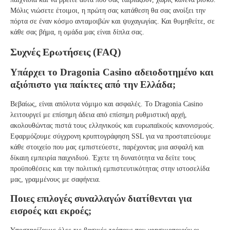
Μόλις νιώσετε έτοιμοι, η πρώτη σας κατάθεση θα σας ανοίξει την
πόρτα σε έναν κόσμο ανταμοιβών και ψυχαγωγίας. Και θυμηθείτε, σε
κάθε σας βήμα, η ομάδα μας είναι δίπλα σας.
Συχνές Ερωτήσεις (FAQ)
Υπάρχει το Dragonia Casino αδειοδοτημένο και
αξιόπιστο για παίκτες από την Ελλάδα;
Βεβαίως, είναι απόλυτα νόμιμο και ασφαλές. Το Dragonia Casino
λειτουργεί με επίσημη άδεια από επίσημη ρυθμιστική αρχή,
ακολουθώντας πιστά τους ελληνικούς και ευρωπαϊκούς κανονισμούς.
Εφαρμόζουμε σύγχρονη κρυπτογράφηση SSL για να προστατεύουμε
κάθε στοιχείο που μας εμπιστεύεστε, παρέχοντας μια ασφαλή και
δίκαιη εμπειρία παιχνιδιού. Έχετε τη δυνατότητα να δείτε τους
προϋποθέσεις και την πολιτική εμπιστευτικότητας στην ιστοσελίδα
μας, γραμμένους με σαφήνεια.
Ποιες επιλογές συναλλαγών διατίθενται για
εισροές και εκροές;