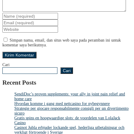
Simpan nama, email, dan situs web saya pada peramban ini untuk
komentar saya berikutnya.
Cari
Cari
Recent Posts
SendiDoc’s proven supplements: your ally in joint pain relief and
home care
Hvordan komme i gang med nettcasino for nybegynnere
Strategie per giocare responsabilmente consigli per un divertimento
sicuro
Gratis spins en hoogwaardige slots: de voordelen van LolaJack
Casino
Casinot Jubla erbjuder lockande spel, hederliga utbetalningar och
verkligt förtroende i Sverige