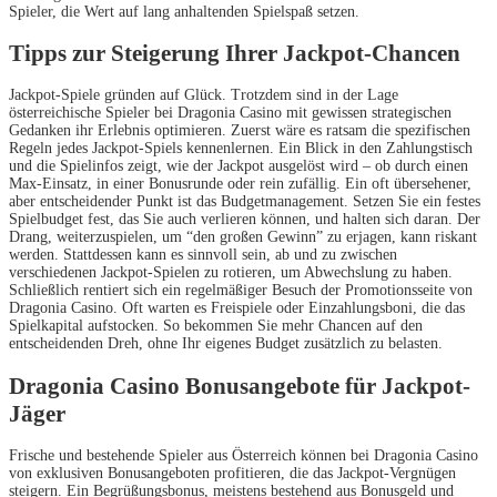
Spieler, die Wert auf lang anhaltenden Spielspaß setzen.
Tipps zur Steigerung Ihrer Jackpot-Chancen
Jackpot-Spiele gründen auf Glück. Trotzdem sind in der Lage
österreichische Spieler bei Dragonia Casino mit gewissen strategischen
Gedanken ihr Erlebnis optimieren. Zuerst wäre es ratsam die spezifischen
Regeln jedes Jackpot-Spiels kennenlernen. Ein Blick in den Zahlungstisch
und die Spielinfos zeigt, wie der Jackpot ausgelöst wird – ob durch einen
Max-Einsatz, in einer Bonusrunde oder rein zufällig. Ein oft übersehener,
aber entscheidender Punkt ist das Budgetmanagement. Setzen Sie ein festes
Spielbudget fest, das Sie auch verlieren können, und halten sich daran. Der
Drang, weiterzuspielen, um “den großen Gewinn” zu erjagen, kann riskant
werden. Stattdessen kann es sinnvoll sein, ab und zu zwischen
verschiedenen Jackpot-Spielen zu rotieren, um Abwechslung zu haben.
Schließlich rentiert sich ein regelmäßiger Besuch der Promotionsseite von
Dragonia Casino. Oft warten es Freispiele oder Einzahlungsboni, die das
Spielkapital aufstocken. So bekommen Sie mehr Chancen auf den
entscheidenden Dreh, ohne Ihr eigenes Budget zusätzlich zu belasten.
Dragonia Casino Bonusangebote für Jackpot-
Jäger
Frische und bestehende Spieler aus Österreich können bei Dragonia Casino
von exklusiven Bonusangeboten profitieren, die das Jackpot-Vergnügen
steigern. Ein Begrüßungsbonus, meistens bestehend aus Bonusgeld und