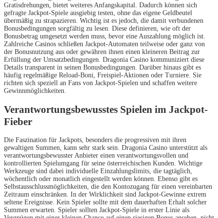
Gratisdrehungen, bietet weiteres Anfangskapital. Dadurch können sich
gefragte Jackpot-Spiele ausgiebig testen, ohne das eigene Geldbeutel
übermäßig zu strapazieren. Wichtig ist es jedoch, die damit verbundenen
Bonusbedingungen sorgfältig zu lesen. Diese definieren, wie oft der
Bonusbetrag umgesetzt werden muss, bevor eine Auszahlung möglich ist.
Zahlreiche Casinos schließen Jackpot-Automaten teilweise oder ganz von
der Bonusnutzung aus oder gewähren ihnen einen kleineren Beitrag zur
Erfüllung der Umsatzbedingungen. Dragonia Casino kommuniziert diese
Details transparent in seinen Bonusbedingungen. Darüber hinaus gibt es
häufig regelmäßige Reload-Boni, Freispiel-Aktionen oder Turniere. Sie
richten sich speziell an Fans von Jackpot-Spielen und schaffen weitere
Gewinnmöglichkeiten.
Verantwortungsbewusstes Spielen im Jackpot-
Fieber
Die Faszination für Jackpots, besonders die progressiven mit ihren
gewaltigen Summen, kann sehr stark sein. Dragonia Casino unterstützt als
verantwortungsbewusster Anbieter einen verantwortungsvollen und
kontrollierten Spielumgang für seine österreichischen Kunden. Wichtige
Werkzeuge sind dabei individuelle Einzahlungslimits, die tagtäglich,
wöchentlich oder monatlich eingestellt werden können. Ebenso gibt es
Selbstausschlussmöglichkeiten, die den Kontozugang für einen vereinbarten
Zeitraum einschränken. In der Wirklichkeit sind Jackpot-Gewinne extrem
seltene Ereignisse. Kein Spieler sollte mit dem dauerhaften Erhalt solcher
Summen erwarten. Spieler sollten Jackpot-Spiele in erster Linie als
Vergnügen mit einer kleinen Chance auf einen riesigen Bonus ansehen, nicht