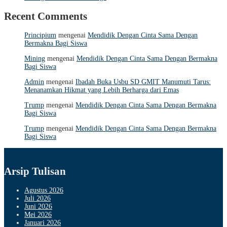
Recent Comments
Principium
mengenai
Mendidik Dengan Cinta Sama Dengan
Bermakna Bagi Siswa
Mining
mengenai
Mendidik Dengan Cinta Sama Dengan Bermakna
Bagi Siswa
Admin
mengenai
Ibadah Buka Usbu SD GMIT Manumuti Tarus:
Menanamkan Hikmat yang Lebih Berharga dari Emas
Trump
mengenai
Mendidik Dengan Cinta Sama Dengan Bermakna
Bagi Siswa
Trump
mengenai
Mendidik Dengan Cinta Sama Dengan Bermakna
Bagi Siswa
Arsip Tulisan
Agustus 2026
Juli 2026
Juni 2026
Mei 2026
Januari 2026