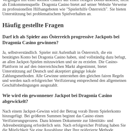
als Einkommensquelle. Dragonia Casino bietet auf seiner Website Verweise
zu professionellen Hilfsangeboten wie “Spielerhilfe Österreich”. Sie bieten
Unterstützung bei problematischem Spielverhalten an.
Häufig gestellte Fragen
Darf ich als Spieler aus Österreich progressive Jackpots bei
Dragonia Casino gewinnen?
Ja, selbstverständlich. Spieler mit Aufenthalt in Österreich, die ein
bestätigtes Konto bei Dragonia Casino haben, sind vollständig dazu befugt,
an allen Jackpot-Spielen mitzuwirken und sie zu erzielen. Die Casino-
Plattform ist auf den österreichischen Markt abgestimmt, bietet
Unterstützung auf Deutsch und akzeptiert gängige lokale
Zahlungsmethoden. Alle Gewinne unterstehen den gleichen fairen Regeln
und werden nach erfolgreicher Verifizierung entsprechend den allgemeinen
Geschäftsbedingungen ausgezahlt.
Wie wird ein gewonnener Jackpot bei Dragonia Casino
abgewickelt?
Nach einem Jackpot-Gewinn wird der Betrag vorab Ihrem Spielerkonto
hinzugefügt. Bei größeren Summen beginnt das Casino einen
Verifizierungsprozess. Dazu können Dokumente zur Identitäts- und
Adressbestätigung erforderlich sein. Nach erfolgreicher Prüfung haben Sie
die Möglichkeit Sie eine Auszahlung über Ihre präferierte Methode