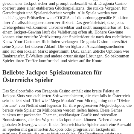
gewonnener Jackpot sicher und prompt ausbezahlt wird. Dragonia Casino
operiert unter einer etablierten Glücksspiellizenz, die strikte Vorgaben für
Gerechtigkeit und Spielersicherheit vorgibt. Alle Spiele werden von
unabhängigen Prüfstellen wie eCOGRA auf die ordnungsgemäße Funktion
ihrer Zufallszahlengeneratoren zertifiziert. Das gewährleistet, dass jedes
Drehergebnis vollkommen unvorhersehbar und nicht manipulierbar ist. Bei
einem Jackpot-Gewinn läuft die Validierung offen ab. Höhere Gewinne
können eine vertiefte Verifizierung der Spieleridentität nach den rechtlichen
Know-Your-Customer-Richtlinien verlangen. Dragonia Casino unterstützt
seine Spieler bei diesem Ablauf. Die verfügbaren Auszahlungsmethoden
sind auf den lokalen Markt abgestimmt. Dazu zählen übliche Optionen wie
Banktransfer, E-Wallets und andere ortsansässige Lösungen. So bekommen
Spieler ihren Treffer komfortabel und sicher auf ihr Konto.
Beliebte Jackpot-Spielautomaten für
Österreichs Spieler
Das Spielportfolio von Dragonia Casino enthält eine breite Palette an
Jackpot-Slots von etablierten Softwareanbietern, die ebenfalls in Österreich
sehr beliebt sind. Titel wie “Mega Moolah” von Microgaming oder “Divine
Fortune” von NetEnt sind legendär für ihre progressiven Mega-Jackpots, die
bereits viele Spieler zu Millionären werden ließen haben. Diese Games
punkten mit packenden Themen, erstklassiger Grafik und reizvollen
Bonusfeatures, die den Weg zum Jackpot ebnen können. Neben diesen
globalen Schwergewichten finden österreichische Spieler auch eine Auswahl
an Spielen mit garantierten Jackpots oder progressiven Jackpots im