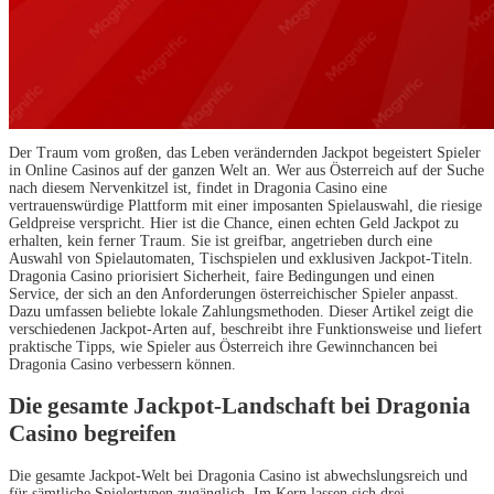
Der Traum vom großen, das Leben verändernden Jackpot begeistert Spieler
in Online Casinos auf der ganzen Welt an. Wer aus Österreich auf der Suche
nach diesem Nervenkitzel ist, findet in Dragonia Casino eine
vertrauenswürdige Plattform mit einer imposanten Spielauswahl, die riesige
Geldpreise verspricht. Hier ist die Chance, einen echten Geld Jackpot zu
erhalten, kein ferner Traum. Sie ist greifbar, angetrieben durch eine
Auswahl von Spielautomaten, Tischspielen und exklusiven Jackpot-Titeln.
Dragonia Casino priorisiert Sicherheit, faire Bedingungen und einen
Service, der sich an den Anforderungen österreichischer Spieler anpasst.
Dazu umfassen beliebte lokale Zahlungsmethoden. Dieser Artikel zeigt die
verschiedenen Jackpot-Arten auf, beschreibt ihre Funktionsweise und liefert
praktische Tipps, wie Spieler aus Österreich ihre Gewinnchancen bei
Dragonia Casino verbessern können.
Die gesamte Jackpot-Landschaft bei Dragonia
Casino begreifen
Die gesamte Jackpot-Welt bei Dragonia Casino ist abwechslungsreich und
für sämtliche Spielertypen zugänglich. Im Kern lassen sich drei