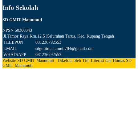
Info Sekolah
SD GMIT Manumuti
NPSN
50300343
Jl.Timor Raya Km.12.5 Kelurahan Tarus. Kec. Kupang Tengah
TELEPON
081236792553
EMAIL
sdgmitmanumuti784@gmail.com
WHATSAPP
081236792553
Website SD GMIT Manumuti | Dikelola oleh Tim Literasi dan Humas SD
GMIT Manumuti