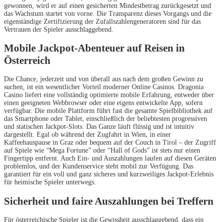
gewonnen, wird er auf einen gesicherten Mindestbetrag zurückgesetzt und
das Wachstum startet von vorne. Die Transparenz dieses Vorgangs und die
eigenständige Zertifizierung der Zufallszahlengeneratoren sind für das
Vertrauen der Spieler ausschlaggebend.
Mobile Jackpot-Abenteuer auf Reisen in
Österreich
Die Chance, jederzeit und von überall aus nach dem großen Gewinn zu
suchen, ist ein wesentlicher Vorteil moderner Online Casinos. Dragonia
Casino liefert eine vollständig optimierte mobile Erfahrung, entweder über
einen geeigneten Webbrowser oder eine eigens entwickelte App, sofern
verfügbar. Die mobile Plattform führt fast die gesamte Spielbibliothek auf
das Smartphone oder Tablet, einschließlich der beliebtesten progressiven
und statischen Jackpot-Slots. Das Ganze läuft flüssig und ist intuitiv
dargestellt. Egal ob während der Zugfahrt in Wien, in einer
Kaffeehauspause in Graz oder bequem auf der Couch in Tirol – der Zugriff
auf Spiele wie “Mega Fortune” oder “Hall of Gods” ist stets nur einen
Fingertipp entfernt. Auch Ein- und Auszahlungen laufen auf diesen Geräten
problemlos, und der Kundenservice steht mobil zur Verfügung. Das
garantiert für ein voll und ganz sicheres und kurzweiliges Jackpot-Erlebnis
für heimische Spieler unterwegs.
Sicherheit und faire Auszahlungen bei Treffern
Für österreichische Spieler ist die Gewissheit ausschlaggebend, dass ein