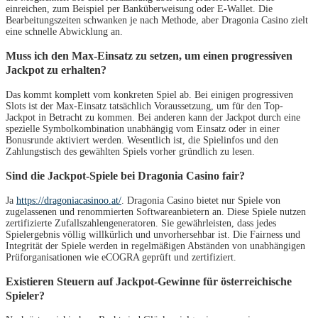
einreichen, zum Beispiel per Banküberweisung oder E-Wallet. Die
Bearbeitungszeiten schwanken je nach Methode, aber Dragonia Casino zielt
eine schnelle Abwicklung an.
Muss ich den Max-Einsatz zu setzen, um einen progressiven
Jackpot zu erhalten?
Das kommt komplett vom konkreten Spiel ab. Bei einigen progressiven
Slots ist der Max-Einsatz tatsächlich Voraussetzung, um für den Top-
Jackpot in Betracht zu kommen. Bei anderen kann der Jackpot durch eine
spezielle Symbolkombination unabhängig vom Einsatz oder in einer
Bonusrunde aktiviert werden. Wesentlich ist, die Spielinfos und den
Zahlungstisch des gewählten Spiels vorher gründlich zu lesen.
Sind die Jackpot-Spiele bei Dragonia Casino fair?
Ja
https://dragoniacasinoo.at/
. Dragonia Casino bietet nur Spiele von
zugelassenen und renommierten Softwareanbietern an. Diese Spiele nutzen
zertifizierte Zufallszahlengeneratoren. Sie gewährleisten, dass jedes
Spielergebnis völlig willkürlich und unvorhersehbar ist. Die Fairness und
Integrität der Spiele werden in regelmäßigen Abständen von unabhängigen
Prüforganisationen wie eCOGRA geprüft und zertifiziert.
Existieren Steuern auf Jackpot-Gewinne für österreichische
Spieler?