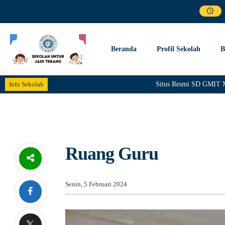
Beranda
Profil Sekolah
B
Info Sekolah
Situs Resmi SD GMIT Ma
Ruang Guru
Senin, 5 Februari 2024