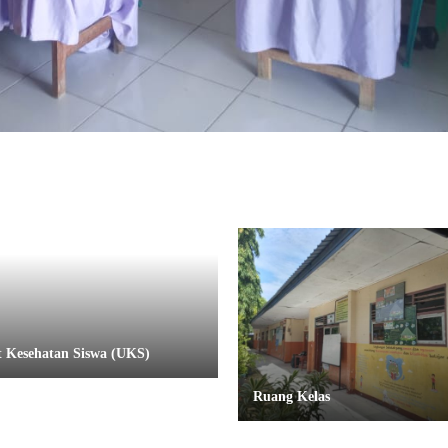
t Kesehatan Siswa (UKS)
Ruang Kelas