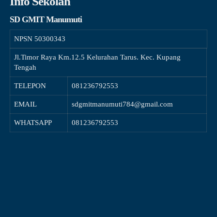
Info Sekolah
SD GMIT Manumuti
NPSN
50300343
Jl.Timor Raya Km.12.5 Kelurahan Tarus. Kec. Kupang
Tengah
TELEPON
081236792553
EMAIL
sdgmitmanumuti784@gmail.com
WHATSAPP
081236792553