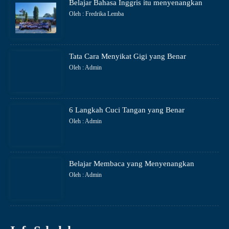
Belajar Bahasa Inggris itu menyenangkan
Oleh : Fredrika Lemba
Tata Cara Menyikat Gigi yang Benar
Oleh : Admin
6 Langkah Cuci Tangan yang Benar
Oleh : Admin
Belajar Membaca yang Menyenangkan
Oleh : Admin