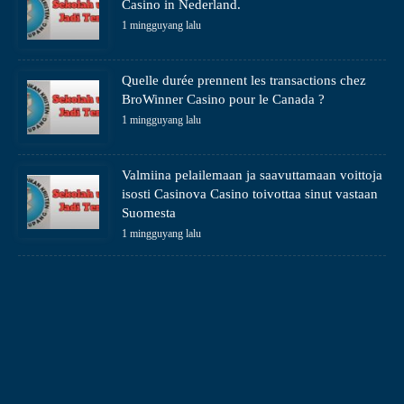
Casino in Nederland.
1 mingguyang lalu
Quelle durée prennent les transactions chez
BroWinner Casino pour le Canada ?
1 mingguyang lalu
Valmiina pelailemaan ja saavuttamaan voittoja
isosti Casinova Casino toivottaa sinut vastaan
Suomesta
1 mingguyang lalu