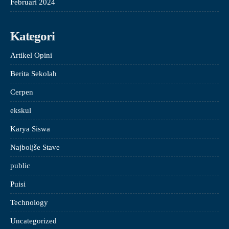
Februari 2024
Kategori
Artikel Opini
Berita Sekolah
Cerpen
ekskul
Karya Siswa
Najboljše Stave
public
Puisi
Technology
Uncategorized