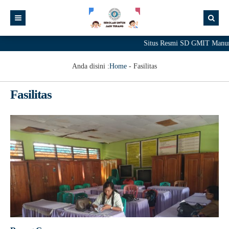
Situs Resmi SD GMIT Manumu
Anda disini :
Home
-
Fasilitas
Fasilitas