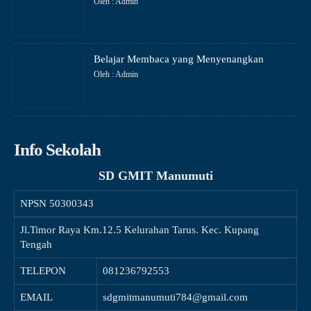
Oleh : Admin
Belajar Membaca yang Menyenangkan
Oleh : Admin
Info Sekolah
SD GMIT Manumuti
NPSN
50300343
Jl.Timor Raya Km.12.5 Kelurahan Tarus. Kec. Kupang
Tengah
TELEPON
081236792553
EMAIL
sdgmitmanumuti784@gmail.com