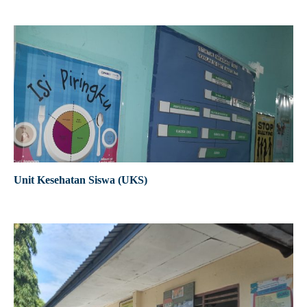
Unit Kesehatan Siswa (UKS)