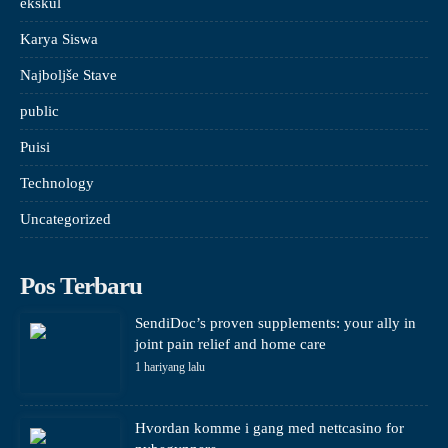
ekskul
Karya Siswa
Najboljše Stave
public
Puisi
Technology
Uncategorized
Pos Terbaru
SendiDoc’s proven supplements: your ally in
joint pain relief and home care
1 hariyang lalu
Hvordan komme i gang med nettcasino for