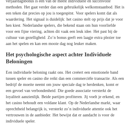
verjaardagsbonus is een van de meest individuele en succesvolle
methoden. Het gaat verder dan een gebruikelijk welkomstaanbod. Het is
een teken dat precies op jou is toegespitst. Voor spelers komt dat als
waardering. Het signaal is duidelijk: het casino stelt op prijs dat je voor
hen kiest. Nederlandse spelers, die bekend staan om hun voorliefde
voor een fijne viering, achten dit vaak een leuk idee. Het past bij de
cultuur van gezelligheid. Zo’n bonus geeft een laagje extra plezier toe
aan het spelen en kan een mooie dag nog leuker maken.
Het psychologische aspect achter Individuele
Beloningen
Een individuele beloning raakt ons. Het creëert een emotionele band
tussen speler en casino die reikt dan een commerciële transactie. Als een
bedrijf de moeite neemt om jouw speciale dag te herdenken, komt er
een gevoel van verbondenheid. Die goede associatie versterkt de
loyaliteit aanzienlijk. Beide partijen profiteren. Jij voelt je erkend, en
het casino behoudt een voldane klant. Op de Nederlandse markt, waar
oprechtheid belangrijk is, versterkt zo’n individuele attentie ook het
vertrouwen in de aanbieder. Het bewijst dat er aandacht is voor de
individuele speler.