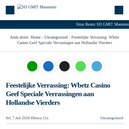
Situs Resmi SD GMIT Manumuti
Anda disini :
Home
-
Uncategorized
-
Feestelijke Verrassing: Wbetz
Casino Geef Speciale Verrassingen aan Hollandse Vierders
Feestelijke Verrassing: Wbetz Casino
Geef Speciale Verrassingen aan
Hollandse Vierders
Sel, 7 Juli 2026
Dibaca 12x
Uncategorized