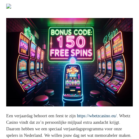
Een verjaardag behoort een feest te zijn
https://wbetzcasino.eu/
. Wbetz
Casino vindt dat zo’n persoonlijke mijlpaal extra aandacht krijgt.
Daarom hebben we een speciaal verjaardagsprogramma voor onze
spelers in Nederland. We willen jouw dag net wat memorabeler maken.