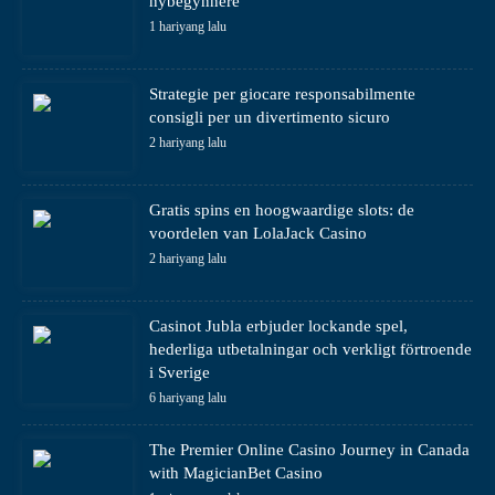
nybegynnere
1 hariyang lalu
Strategie per giocare responsabilmente
consigli per un divertimento sicuro
2 hariyang lalu
Gratis spins en hoogwaardige slots: de
voordelen van LolaJack Casino
2 hariyang lalu
Casinot Jubla erbjuder lockande spel,
hederliga utbetalningar och verkligt förtroende
i Sverige
6 hariyang lalu
The Premier Online Casino Journey in Canada
with MagicianBet Casino