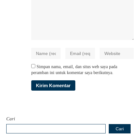
Simpan nama, email, dan situs web saya pada
peramban ini untuk komentar saya berikutnya.
Cari
Cari