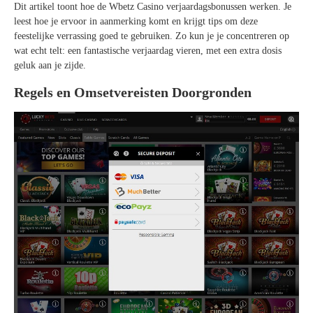
Dit artikel toont hoe de Wbetz Casino verjaardagsbonussen werken. Je
leest hoe je ervoor in aanmerking komt en krijgt tips om deze
feestelijke verrassing goed te gebruiken. Zo kun je je concentreren op
wat echt telt: een fantastische verjaardag vieren, met een extra dosis
geluk aan je zijde.
Regels en Omsetvereisten Doorgronden