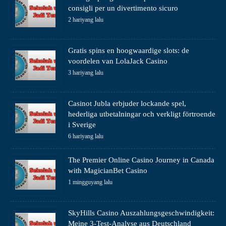
consigli per un divertimento sicuro
2 hariyang lalu
Gratis spins en hoogwaardige slots: de
voordelen van LolaJack Casino
3 hariyang lalu
Casinot Jubla erbjuder lockande spel,
hederliga utbetalningar och verkligt förtroende
i Sverige
6 hariyang lalu
The Premier Online Casino Journey in Canada
with MagicianBet Casino
1 mingguyang lalu
SkyHills Casino Auszahlungsgeschwindigkeit:
Meine 3-Test-Analyse aus Deutschland