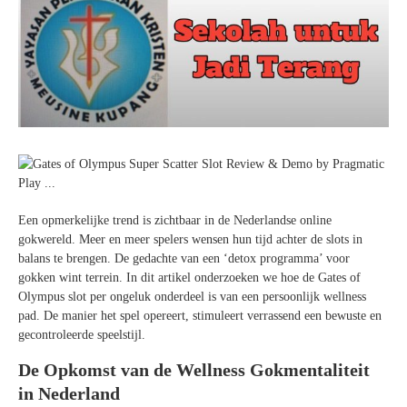
Een opmerkelijke trend is zichtbaar in de Nederlandse online
gokwereld. Meer en meer spelers wensen hun tijd achter de slots in
balans te brengen. De gedachte van een ‘detox programma’ voor
gokken wint terrein. In dit artikel onderzoeken we hoe de Gates of
Olympus slot per ongeluk onderdeel is van een persoonlijk wellness
pad. De manier het spel opereert, stimuleert verrassend een bewuste en
gecontroleerde speelstijl.
De Opkomst van de Wellness Gokmentaliteit
in Nederland