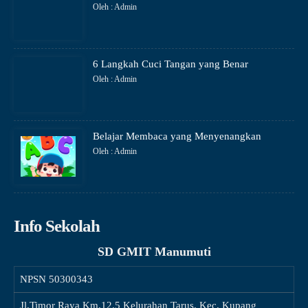
Oleh : Admin
6 Langkah Cuci Tangan yang Benar
Oleh : Admin
Belajar Membaca yang Menyenangkan
Oleh : Admin
Info Sekolah
SD GMIT Manumuti
NPSN
50300343
Jl.Timor Raya Km.12.5 Kelurahan Tarus. Kec. Kupang