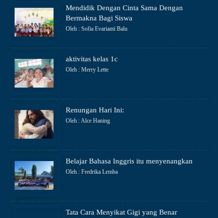
Mendidik Dengan Cinta Sama Dengan
Bermakna Bagi Siswa
Oleh : Sofia Evarianti Balu
aktivitas kelas 1c
Oleh : Merry Lette
Renungan Hari Ini:
Oleh : Alce Haning
Belajar Bahasa Inggris itu menyenangkan
Oleh : Fredrika Lemba
Tata Cara Menyikat Gigi yang Benar