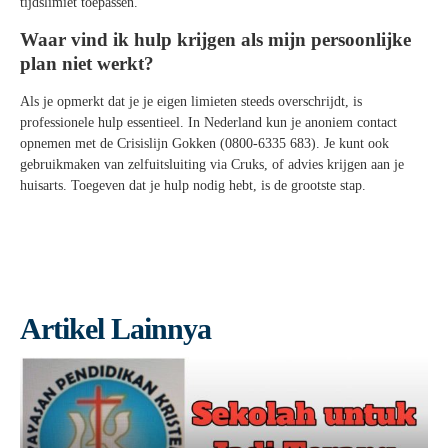
tijdslimiet toepassen.
Waar vind ik hulp krijgen als mijn persoonlijke
plan niet werkt?
Als je opmerkt dat je je eigen limieten steeds overschrijdt, is
professionele hulp essentieel. In Nederland kun je anoniem contact
opnemen met de Crisislijn Gokken (0800-6335 683). Je kunt ook
gebruikmaken van zelfuitsluiting via Cruks, of advies krijgen aan je
huisarts. Toegeven dat je hulp nodig hebt, is de grootste stap.
Artikel Lainnya