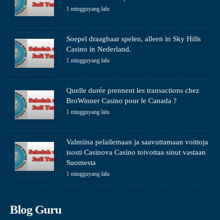
1 mingguyang lalu
Soepel draagbaar spelen, alleen in Sky Hills
Casino in Nederland.
1 mingguyang lalu
Quelle durée prennent les transactions chez
BroWinner Casino pour le Canada ?
1 mingguyang lalu
Valmiina pelailemaan ja saavuttamaan voittoja
isosti Casinova Casino toivottaa sinut vastaan
Suomesta
1 mingguyang lalu
Blog Guru