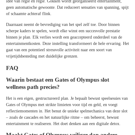
idee van regie en regie. Gokken wordt georganiseerd entertainment,
geen automatische gewoonte. Dat reduceert sensaties van spanning, spijt
of schaamte achteraf flink.
Daarnaast neemt de bevrediging van het spel zelf toe. Door binnen
scherpe kaders te spelen, wordt elke winst een succesvolle prestatie
binnen je plan. Elk verlies wordt een geaccepteerd onderdeel van de
entertainmentkosten. Deze instelling transformeert de hele ervaring. Het
gaat van een potentieel stressvolle activiteit naar een soort van
vrijetijdsbesteding met duidelijke grenzen.
FAQ
Waarin bestaat een Gates of Olympus slot
wellness path precies?
Het is een eigen, gestructureerd plan. Je bepaalt bewust speelsessies van
Gates of Olympus met strikte limieten voor tijd en geld, en voegt
reflectiemomenten in. Het benut de unieke spelmechanica van deze slot
– zoals de cascades en het natuurlijke ritme – om beheerst, bewust
entertainment te realiseren. Het doet denken aan een digitale detox.
Maakt Gates of Olympus veiliger dan andere