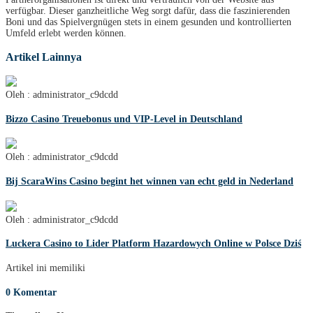
verfügbar. Dieser ganzheitliche Weg sorgt dafür, dass die faszinierenden
Boni und das Spielvergnügen stets in einem gesunden und kontrollierten
Umfeld erlebt werden können.
Artikel Lainnya
Oleh : administrator_c9dcdd
Bizzo Casino Treuebonus und VIP-Level in Deutschland
Oleh : administrator_c9dcdd
Bij ScaraWins Casino begint het winnen van echt geld in Nederland
Oleh : administrator_c9dcdd
Luckera Casino to Lider Platform Hazardowych Online w Polsce Dziś
Artikel ini memiliki
0 Komentar