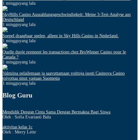
1 mingguyang lalu
SkyHills Casino Auszahlungsgeschwindigkeit: Meine 3-Test-Analyse aus
Deutschland
1 mingguyang lalu
Soepel draagbaar spelen, alleen in Sky Hills Casino in Nederland.
1 mingguyang lalu
Quelle durée prennent les transactions chez BroWinner Casino pour le
Canada ?
1 mingguyang lalu
Valmiina pelailemaan ja saavuttamaan voittoja isosti Casinova Casino
toivottaa sinut vastaan Suomesta
1 mingguyang lalu
Blog Guru
Mendidik Dengan Cinta Sama Dengan Bermakna Bagi Siswa
Oleh : Sofia Evarianti Balu
aktivitas kelas 1c
Oleh : Merry Lette