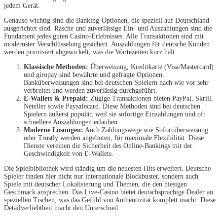
jedem Gerät.
Genauso wichtig sind die Banking-Optionen, die speziell auf Deutschland
ausgerichtet sind. Rasche und zuverlässige Ein- und Auszahlungen sind die
Fundament jedes guten Casino-Erlebnisses. Alle Transaktionen sind mit
modernster Verschlüsselung gesichert. Auszahlungen für deutsche Kunden
werden priorisiert abgewickelt, was die Wartezeiten kurz hält.
Klassische Methoden:
Überweisung, Kreditkarte (Visa/Mastercard)
und giropay sind bewährte und gefragte Optionen.
Banküberweisungen sind bei deutschen Spielern nach wie vor sehr
verbreitet und werden zuverlässig durchgeführt.
E-Wallets & Prepaid:
Zügige Transaktionen bieten PayPal, Skrill,
Neteller sowie Paysafecard. Diese Methoden sind bei deutschen
Spielern äußerst populär, weil sie sofortige Einzahlungen und oft
schnellere Auszahlungen erlauben.
Moderne Lösungen:
Auch Zahlungswege wie Sofortüberweisung
oder Trustly werden angeboten, für maximale Flexibilität. Diese
Dienste vereinen die Sicherheit des Online-Bankings mit der
Geschwindigkeit von E-Wallets.
Die Spielbibliothek wird ständig um die neuesten Hits erweitert. Deutsche
Spieler finden hier nicht nur internationale Blockbuster, sondern auch
Spiele mit deutscher Lokalisierung und Themen, die den hiesigen
Geschmack ansprechen. Das Live-Casino bietet deutschsprachige Dealer an
speziellen Tischen, was das Gefühl von Authentizität komplett macht. Diese
Detailverliebtheit macht den Unterschied.