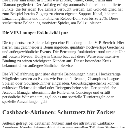
Die Level sind meist in Stufen wie Bronze, Silber, Gold, Platin und
Diamant gegliedert. Der Aufstieg erfolgt automatisch durch akkumulierte
Punkte, die für jeden 10€ Einsatz verbucht werden. Ein Gold-Mitglied hat
zum Beispiel bereits Zugang zu einem eigenen Support-Kanal, höheren
Einzahlungslimits und monatlichen Reload-Boni von bis zu 25%. Diese
strukturierte Belohnung motiviert Spieler, am Ball zu bleiben.
Die VIP-Lounge: Exklusivität pur
Die top deutschen Spieler kriegen eine Einladung in den VIP-Bereich. Hier
harren maßgeschneiderte Bonusangebote, qualitativ hochwertige Geschenke
und außergewöhnliche Events. Die Betreuung funktioniert rund um die Uhr
auf bestem Niveau. Hollywin Casino baut auf diese Weise eine intensive
Bindung zu seinen wichtigsten Kunden auf. Dieser besondere Kreis
bekommt einen außergewöhnlichen Service.
Die VIP-Erfahrung geht über digitale Belohnungen hinaus. Hochkarätige
Mitglieder werden zu Events wie Formel-1-Rennen, Champions-League-
Spielen oder Gourmet-Dinner eingeladen. Geburtstagsgeschenke können
exklusive Elektronikartikel oder Reisegutscheine sein. Der persönliche
Account Manager übernimmt die Rolle eines Concierge und erfüllt
persönliche Wünsche um, egal ob es um spezielle Turnierregeln oder
spezielle Auszahlungen geht.
Cashback-Aktionen: Schutznetz für Zocker
Äußerst gefragt bei deutschen Nutzern sind die attraktiven Cashback-
Angebote. Kunden kriegen dabei einen prozentuellen Teil ihrer Verluste der