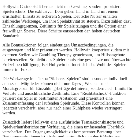
Hollywin Casino stellt heraus nicht nur Gewinne, sondern priorisiert
Spielerschutz. Die exklusiven Boni gehen Hand in Hand mit einem
ernsthaften Einsatz zu sicherem Spielen. Deutsche Nutzer erhalten
zahlreiche Werkzeuge, um ihre Spielaktivität zu steuern. Dazu zählen dazu
Einzahlungsgrenzen, Zeitlimits für Spielsitzungen und die Option einer
freiwilligen Sperre. Diese Schritte entsprechen den hohen deutschen
Standards.
Alle Bonusaktionen folgen eindeutigen Umsatzbedingungen, die
ausgewogen und klar präsentiert werden. Hollywin kooperiert zudem mit
externen Stellen wie Gambling Therapy gemeinsam, um Hilfsangebote
bereitzustellen. So bleibt das Spielerlebnis eine geschützte und überwachte
Freizeitbeschäftigung. Bei Hollywin befindet sich das Wohl des Spielers
immer im Fokus.
Die Werkzeuge im Thema “Sicheres Spielen” sind besonders individuell
anpassbar. Mitglieder können nicht nur Tages-, Wochen- und
Monatsgrenzen für Einzahlungsbeträge definieren, sondern auch Limits für
Verluste und ausschließliche Zeitlimits. Eine “Realitätscheck”-Funktion
pausiert das Spiel in bestimmten Abständen und präsentiert eine
Zusammenfassung der laufenden Spielrunde. Diese Kontrollen können
jederzeit verschärft, aber nur nach einer Kühlphase wieder verringert
werden.
Zusätzlich liefert Hollywin eine ausführliche Transaktionshistorie und
Spielverlaufsberichte zur Verfügung, die einen umfassenden Überblick
verschaffen. Der Zugangsmöglichkeit zu kompetenter Beratung über
Partnerorganisationen ist direkt und vertraulich von der Website aus