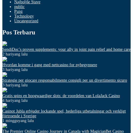
Najboljše Stave
public
Puisi
Technology
Uncategorized
Pos Terbaru
SendiDoc’s proven supplements: your ally in joint pain relief and home care
2 hariyang lalu
Hvordan komme i gang med nettcasino for nybegynnere
3 hariyang lalu
Strategie per giocare responsabilmente consigli per un divertimento sicuro
3 hariyang lalu
Gratis spins en hoogwaardige slots: de voordelen van LolaJack Casino
4 hariyang lalu
Casinot Jubla erbjuder lockande spel, hederliga utbetalningar och verkligt
förtroende i Sverige
1 mingguyang lalu
The Premier Online Casino Journey in Canada with MagicianBet Casino