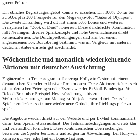
gutem Polster.
Ein übliches Begrüßungsangebot könnte so aussehen: Ein 100% Bonus bis
zu 500€ plus 200 Freispiele für den Megaways-Slot “Gates of Olympus”.
Die zweite Einzahlung wird oft mit einem 50% Bonus und weiteren
Freispielen für “Book of Dead” honoriert. Diese durchdachte Kombination
hilft Neulingen, diverse Spielkonzepte und hohe Gewinnchancen direkt
kennenzulernen. Die Durchspielbedingungen sind klar bei einem
angemessenen 35x Bonusbetrag bestimmt, was im Vergleich mit anderen
deutschen Anbietern sehr gut abschneidet.
Wöchentliche und monatlich wiederkehrende
Aktionen mit deutscher Ausrichtung
Ergänzend zum Treueprogramm überzeugt Hollywin Casino mit einem
dynamischen Kalender exklusiver Promotionen. Diese Aktionen richten sich
oft an deutschen Feiertagen oder Events wie der Fußball-Bundesliga. Von
Reload-Boni über Freispiel-Herausforderungen bis zu
Verlustrückerstattungen am Montag ist für jeden etwas dabei. Deutsche
Spieler entdecken so immer wieder neue Gründe, ihre Lieblingsspiele zu
spielen.
Die Angebote werden direkt auf der Website und per E-Mail kommuniziert,
damit kein Spieler etwas auslässt. Die Teilnahmebedingungen sind stets klar
und verständlich formuliert. Diese kontinuierlichen Überraschungen
bewahren die Spieler bei Laune und sorgen für Abwechslung. Bei Hollywin
kann so gut wie jeder Tag ein Bonus-Tag sein.