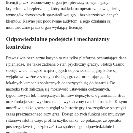
licencji przez renomowany organ jest pierwszym, wymaganym
kryterium zabezpieczenia, który nakłada na operatorze pewną liczbę
wymogów dotyczących sprawiedliwej gry i bezpieczeństwa danych
klientów. Kasyno jest poddawane audytom, a jego działania są
monitorowane przez organ wydający licencję.
Odpowiedzialne podejście i mechanizmy
kontrolne
Prawdziwie bezpieczne kasyno to nie tylko platforma ochraniająca dane
i pieniądze, ale także zadbana o stan psychiczny graczy. Slotsdj Casino
stosuje wiele narzędzi wspierających odpowiedzialną grę, które są
wyjątkowo ważne z strony polskiego gracza, orientującego się
lokalnych kampanii społecznych odnoszących się do hazardu. Do
narzędzi tych zaliczają się możliwość ustawienia codziennych,
tygodniowych lub miesięcznych limitów depozytów, ograniczenia strat
oraz funkcja samowykluczenia na wyznaczony czas lub na stałe. Kasyno
umożliwia także graczom wgląd w historię gry i szczegółowe statystyki
czasu przeznaczonego przy grze. Dostęp do tych funkcji jest intuicyjny
i stanowi istotną część profilu użytkownika, co pokazuje, że operator
postrzega kwestię bezpieczeństwa społecznego odpowiedzialnie i
proaktywnie.