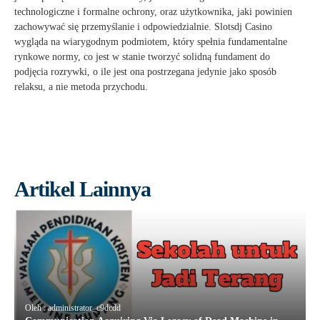
technologiczne i formalne ochrony, oraz użytkownika, jaki powinien
zachowywać się przemyślanie i odpowiedzialnie. Slotsdj Casino
wygląda na wiarygodnym podmiotem, który spełnia fundamentalne
rynkowe normy, co jest w stanie tworzyć solidną fundament do
podjęcia rozrywki, o ile jest ona postrzegana jedynie jako sposób
relaksu, a nie metoda przychodu.
Artikel Lainnya
Oleh : administrator_c9dcdd