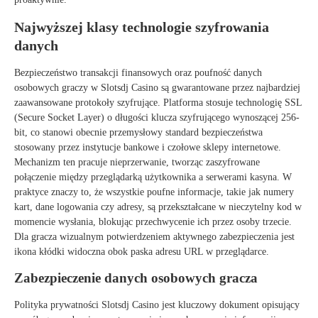
Najwyższej klasy technologie szyfrowania
danych
Bezpieczeństwo transakcji finansowych oraz poufność danych
osobowych graczy w Slotsdj Casino są gwarantowane przez najbardziej
zaawansowane protokoły szyfrujące. Platforma stosuje technologię SSL
(Secure Socket Layer) o długości klucza szyfrującego wynoszącej 256-
bit, co stanowi obecnie przemysłowy standard bezpieczeństwa
stosowany przez instytucje bankowe i czołowe sklepy internetowe.
Mechanizm ten pracuje nieprzerwanie, tworząc zaszyfrowane
połączenie między przeglądarką użytkownika a serwerami kasyna. W
praktyce znaczy to, że wszystkie poufne informacje, takie jak numery
kart, dane logowania czy adresy, są przekształcane w nieczytelny kod w
momencie wysłania, blokując przechwycenie ich przez osoby trzecie.
Dla gracza wizualnym potwierdzeniem aktywnego zabezpieczenia jest
ikona kłódki widoczna obok paska adresu URL w przeglądarce.
Zabezpieczenie danych osobowych gracza
Polityka prywatności Slotsdj Casino jest kluczowy dokument opisujący