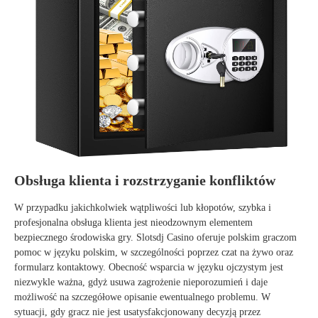
Obsługa klienta i rozstrzyganie konfliktów
W przypadku jakichkolwiek wątpliwości lub kłopotów, szybka i
profesjonalna obsługa klienta jest nieodzownym elementem
bezpiecznego środowiska gry. Slotsdj Casino oferuje polskim graczom
pomoc w języku polskim, w szczególności poprzez czat na żywo oraz
formularz kontaktowy. Obecność wsparcia w języku ojczystym jest
niezwykle ważna, gdyż usuwa zagrożenie nieporozumień i daje
możliwość na szczegółowe opisanie ewentualnego problemu. W
sytuacji, gdy gracz nie jest usatysfakcjonowany decyzją przez