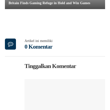
Britain Finds Gaming Refuge in Hold and Win Games
Artikel ini memiliki
0 Komentar
Tinggalkan Komentar