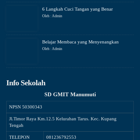
6 Langkah Cuci Tangan yang Benar
Oleh : Admin
Belajar Membaca yang Menyenangkan
Oleh : Admin
Info Sekolah
SD GMIT Manumuti
NPSN
50300343
Jl.Timor Raya Km.12.5 Kelurahan Tarus. Kec. Kupang
Tengah
TELEPON
081236792553