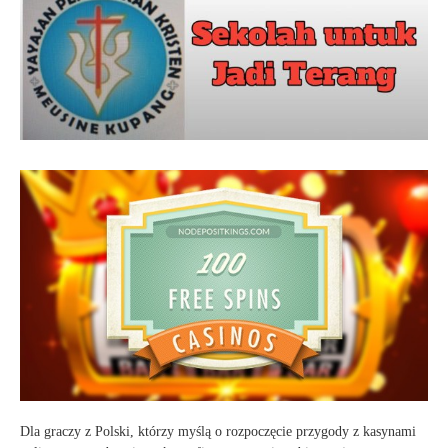
Dla graczy z Polski, którzy myślą o rozpoczęcie przygody z kasynami