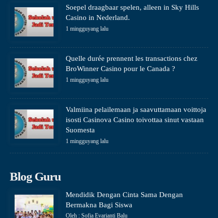
Soepel draagbaar spelen, alleen in Sky Hills
Casino in Nederland.
1 mingguyang lalu
Quelle durée prennent les transactions chez
BroWinner Casino pour le Canada ?
1 mingguyang lalu
Valmiina pelailemaan ja saavuttamaan voittoja
isosti Casinova Casino toivottaa sinut vastaan
Suomesta
1 mingguyang lalu
Blog Guru
Mendidik Dengan Cinta Sama Dengan
Bermakna Bagi Siswa
Oleh : Sofia Evarianti Balu