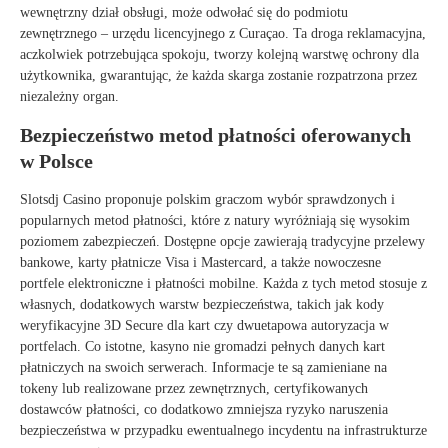
wewnętrzny dział obsługi, może odwołać się do podmiotu
zewnętrznego – urzędu licencyjnego z Curaçao. Ta droga reklamacyjna,
aczkolwiek potrzebująca spokoju, tworzy kolejną warstwę ochrony dla
użytkownika, gwarantując, że każda skarga zostanie rozpatrzona przez
niezależny organ.
Bezpieczeństwo metod płatności oferowanych
w Polsce
Slotsdj Casino proponuje polskim graczom wybór sprawdzonych i
popularnych metod płatności, które z natury wyróżniają się wysokim
poziomem zabezpieczeń. Dostępne opcje zawierają tradycyjne przelewy
bankowe, karty płatnicze Visa i Mastercard, a także nowoczesne
portfele elektroniczne i płatności mobilne. Każda z tych metod stosuje z
własnych, dodatkowych warstw bezpieczeństwa, takich jak kody
weryfikacyjne 3D Secure dla kart czy dwuetapowa autoryzacja w
portfelach. Co istotne, kasyno nie gromadzi pełnych danych kart
płatniczych na swoich serwerach. Informacje te są zamieniane na
tokeny lub realizowane przez zewnętrznych, certyfikowanych
dostawców płatności, co dodatkowo zmniejsza ryzyko naruszenia
bezpieczeństwa w przypadku ewentualnego incydentu na infrastrukturze