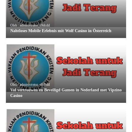
Oleh : administrator_c9dcdd
Nahtloses Mobile Erlebnis mit Wolf Casino in Österreich
Oleh : administrator_c9dcdd
Vol vertrouwen en Beveiligd Gamen in Nederland met Vipzino
Casino