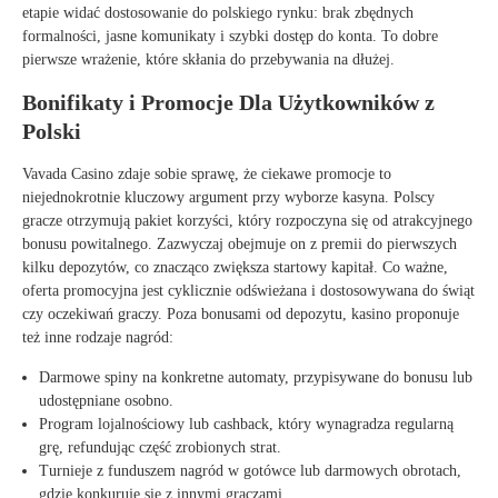
etapie widać dostosowanie do polskiego rynku: brak zbędnych
formalności, jasne komunikaty i szybki dostęp do konta. To dobre
pierwsze wrażenie, które skłania do przebywania na dłużej.
Bonifikaty i Promocje Dla Użytkowników z
Polski
Vavada Casino zdaje sobie sprawę, że ciekawe promocje to
niejednokrotnie kluczowy argument przy wyborze kasyna. Polscy
gracze otrzymują pakiet korzyści, który rozpoczyna się od atrakcyjnego
bonusu powitalnego. Zazwyczaj obejmuje on z premii do pierwszych
kilku depozytów, co znacząco zwiększa startowy kapitał. Co ważne,
oferta promocyjna jest cyklicznie odświeżana i dostosowywana do świąt
czy oczekiwań graczy. Poza bonusami od depozytu, kasino proponuje
też inne rodzaje nagród:
Darmowe spiny na konkretne automaty, przypisywane do bonusu lub
udostępniane osobno.
Program lojalnościowy lub cashback, który wynagradza regularną
grę, refundując część zrobionych strat.
Turnieje z funduszem nagród w gotówce lub darmowych obrotach,
gdzie konkuruje się z innymi graczami.