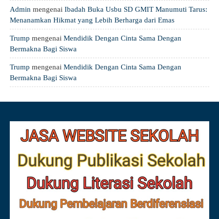
Admin
mengenai
Ibadah Buka Usbu SD GMIT Manumuti Tarus:
Menanamkan Hikmat yang Lebih Berharga dari Emas
Trump
mengenai
Mendidik Dengan Cinta Sama Dengan
Bermakna Bagi Siswa
Trump
mengenai
Mendidik Dengan Cinta Sama Dengan
Bermakna Bagi Siswa