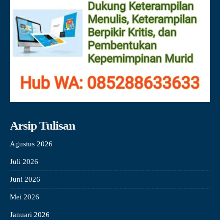
Arsip Tulisan
Agustus 2026
Juli 2026
Juni 2026
Mei 2026
Januari 2026