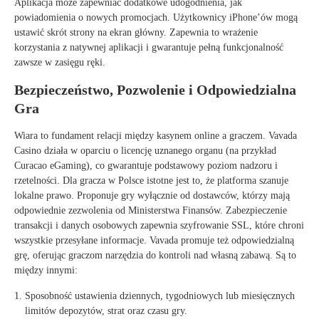
Aplikacja może zapewniać dodatkowe udogodnienia, jak
powiadomienia o nowych promocjach. Użytkownicy iPhone’ów mogą
ustawić skrót strony na ekran główny. Zapewnia to wrażenie
korzystania z natywnej aplikacji i gwarantuje pełną funkcjonalność
zawsze w zasięgu ręki.
Bezpieczeństwo, Pozwolenie i Odpowiedzialna
Gra
Wiara to fundament relacji między kasynem online a graczem. Vavada
Casino działa w oparciu o licencję uznanego organu (na przykład
Curacao eGaming), co gwarantuje podstawowy poziom nadzoru i
rzetelności. Dla gracza w Polsce istotne jest to, że platforma szanuje
lokalne prawo. Proponuje gry wyłącznie od dostawców, którzy mają
odpowiednie zezwolenia od Ministerstwa Finansów. Zabezpieczenie
transakcji i danych osobowych zapewnia szyfrowanie SSL, które chroni
wszystkie przesyłane informacje. Vavada promuje też odpowiedzialną
grę, oferując graczom narzędzia do kontroli nad własną zabawą. Są to
między innymi:
Sposobność ustawienia dziennych, tygodniowych lub miesięcznych
limitów depozytów, strat oraz czasu gry.