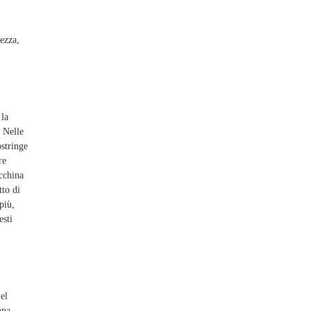
rezza,
 la
. Nelle
ostringe
re
acchina
tto di
più,
esti
el
ona,