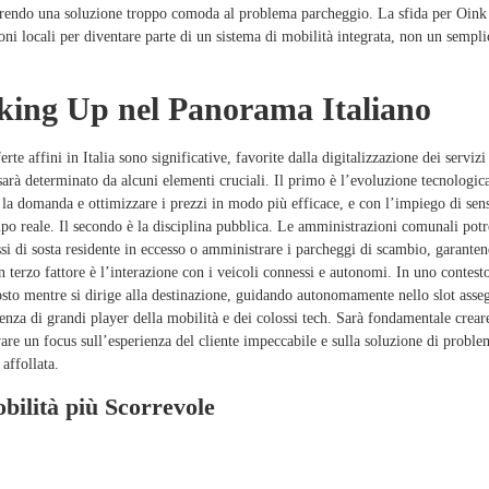
 offrendo una soluzione troppo comoda al problema parcheggio. La sfida per Oin
oni locali per diventare parte di un sistema di mobilità integrata, non un sempli
cking Up nel Panorama Italiano
te affini in Italia sono significative, favorite dalla digitalizzazione dei servizi
arà determinato da alcuni elementi cruciali. Il primo è l’evoluzione tecnologic
re la domanda e ottimizzare i prezzi in modo più efficace, e con l’impiego di sen
empo reale. Il secondo è la disciplina pubblica. Le amministrazioni comunali pot
ssi di sosta residente in eccesso o amministrare i parcheggi di scambio, garanten
erzo fattore è l’interazione con i veicoli connessi e autonomi. In uno contesto
posto mentre si dirige alla destinazione, guidando autonomamente nello slot asse
nza di grandi player della mobilità e dei colossi tech. Sarà fondamentale crear
vare un focus sull’esperienza del cliente impeccabile e sulla soluzione di problem
affollata.
bilità più Scorrevole