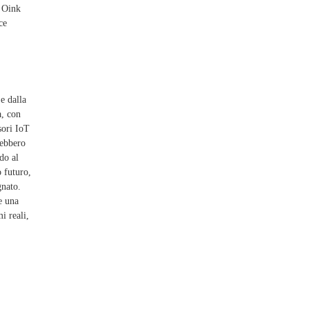
k Oink
ce
 e dalla
a, con
sori IoT
rebbero
do al
 futuro,
gnato.
e una
i reali,