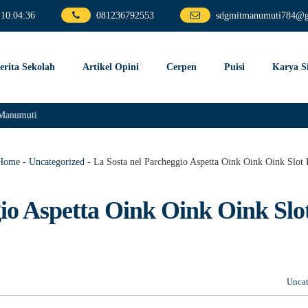
10
:
04
:
37
081236792553
sdgmitmanumuti784@g
erita Sekolah
Artikel Opini
Cerpen
Puisi
Karya S
umuti
Si
Home
-
Uncategorized
-
La Sosta nel Parcheggio Aspetta Oink Oink Oink Slot Ri
io Aspetta Oink Oink Oink Slo
Uncat