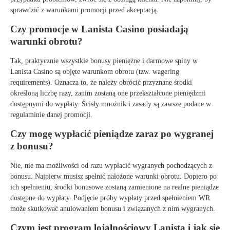
sprawdzić z warunkami promocji przed akceptacją.
Czy promocje w Lanista Casino posiadają
warunki obrotu?
Tak, praktycznie wszystkie bonusy pieniężne i darmowe spiny w
Lanista Casino są objęte warunkom obrotu (tzw. wagering
requirements). Oznacza to, że należy obrócić przyznane środki
określoną liczbę razy, zanim zostaną one przekształcone pieniędzmi
dostępnymi do wypłaty. Ścisły mnożnik i zasady są zawsze podane w
regulaminie danej promocji.
Czy mogę wypłacić pieniądze zaraz po wygranej
z bonusu?
Nie, nie ma możliwości od razu wypłacić wygranych pochodzących z
bonusu. Najpierw musisz spełnić nałożone warunki obrotu. Dopiero po
ich spełnieniu, środki bonusowe zostaną zamienione na realne pieniądze
dostępne do wypłaty. Podjęcie próby wypłaty przed spełnieniem WR
może skutkować anulowaniem bonusu i związanych z nim wygranych.
Czym jest program lojalnościowy Lanista i jak się