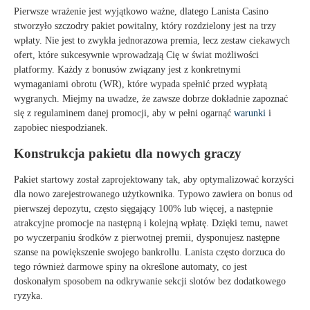
Pierwsze wrażenie jest wyjątkowo ważne, dlatego Lanista Casino
stworzyło szczodry pakiet powitalny, który rozdzielony jest na trzy
wpłaty. Nie jest to zwykła jednorazowa premia, lecz zestaw ciekawych
ofert, które sukcesywnie wprowadzają Cię w świat możliwości
platformy. Każdy z bonusów związany jest z konkretnymi
wymaganiami obrotu (WR), które wypada spełnić przed wypłatą
wygranych. Miejmy na uwadze, że zawsze dobrze dokładnie zapoznać
się z regulaminem danej promocji, aby w pełni ogarnąć
warunki
i
zapobiec niespodzianek.
Konstrukcja pakietu dla nowych graczy
Pakiet startowy został zaprojektowany tak, aby optymalizować korzyści
dla nowo zarejestrowanego użytkownika. Typowo zawiera on bonus od
pierwszej depozytu, często sięgający 100% lub więcej, a następnie
atrakcyjne promocje na następną i kolejną wpłatę. Dzięki temu, nawet
po wyczerpaniu środków z pierwotnej premii, dysponujesz następne
szanse na powiększenie swojego bankrollu. Lanista często dorzuca do
tego również darmowe spiny na określone automaty, co jest
doskonałym sposobem na odkrywanie sekcji slotów bez dodatkowego
ryzyka.