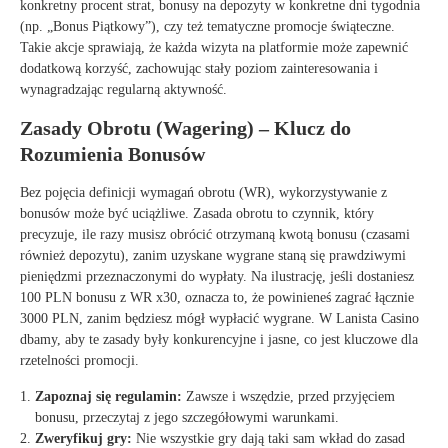
konkretny procent strat, bonusy na depozyty w konkretne dni tygodnia
(np. „Bonus Piątkowy”), czy też tematyczne promocje świąteczne.
Takie akcje sprawiają, że każda wizyta na platformie może zapewnić
dodatkową korzyść, zachowując stały poziom zainteresowania i
wynagradzając regularną aktywność.
Zasady Obrotu (Wagering) – Klucz do
Rozumienia Bonusów
Bez pojęcia definicji wymagań obrotu (WR), wykorzystywanie z
bonusów może być uciążliwe. Zasada obrotu to czynnik, który
precyzuje, ile razy musisz obrócić otrzymaną kwotą bonusu (czasami
również depozytu), zanim uzyskane wygrane staną się prawdziwymi
pieniędzmi przeznaczonymi do wypłaty. Na ilustrację, jeśli dostaniesz
100 PLN bonusu z WR x30, oznacza to, że powinieneś zagrać łącznie
3000 PLN, zanim będziesz mógł wypłacić wygrane. W Lanista Casino
dbamy, aby te zasady były konkurencyjne i jasne, co jest kluczowe dla
rzetelności promocji.
Zapoznaj się regulamin:
Zawsze i wszędzie, przed przyjęciem
bonusu, przeczytaj z jego szczegółowymi warunkami.
Zweryfikuj gry:
Nie wszystkie gry dają taki sam wkład do zasad