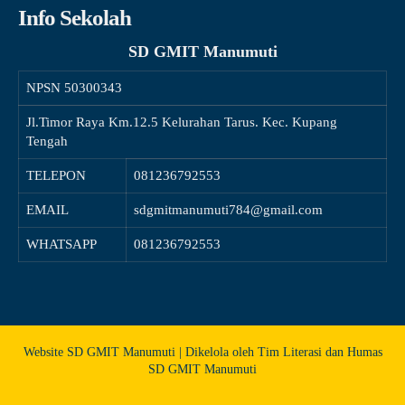
Info Sekolah
SD GMIT Manumuti
NPSN
50300343
Jl.Timor Raya Km.12.5 Kelurahan Tarus. Kec. Kupang
Tengah
TELEPON
081236792553
EMAIL
sdgmitmanumuti784@gmail.com
WHATSAPP
081236792553
Website SD GMIT Manumuti | Dikelola oleh Tim Literasi dan Humas
SD GMIT Manumuti