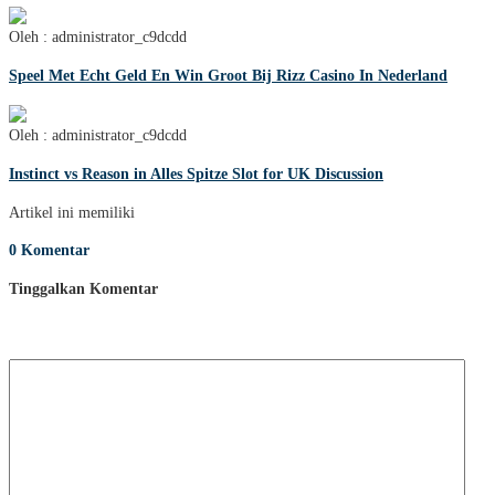
Oleh : administrator_c9dcdd
Speel Met Echt Geld En Win Groot Bij Rizz Casino In Nederland
Oleh : administrator_c9dcdd
Instinct vs Reason in Alles Spitze Slot for UK Discussion
Artikel ini memiliki
0 Komentar
Tinggalkan Komentar