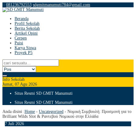
:
:
081236792553
sdgmitmanumuti784@gmail.com
Beranda
Profil Sekolah
Berita Sekolah
Artikel Opini
Cerpen
Puisi
Karya Siswa
Proyek P5
Info Sekolah
Jumat, 07 Agu 2026
Situs Resmi SD GMIT Manumuti
Situs Resmi SD GMIT Manumuti
Anda disini :
Home
-
Uncategorized
-
Νομική Συμβουλή: Προσμονή για το
Brilliant Wilds Slot & Ραντεβού Νομικού στην Ελλάδα
7
Juli
2026