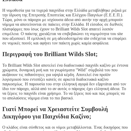
Η νομοθεσία για τα τυχερά παιχνίδια στην Ελλάδα μεταβλήθηκε ριζικά με
την ίδρυση της Επιτροπής Εποπτείας και Ελέγχου Παιγνίων (Ε.Ε.Ε.Π.).
Τώρα, μόνο οι πάροχοι με ισχύουσα άδεια από αυτήν την αρχή μπορούν
νόμιμα να αποτείνονται σε παίκτες στην Ελλάδα. Η είσοδος σε διεθνείς
πλατφόρμες που ίσως έχουν το Brilliant Wilds Slot απαιτεί λοιπόν
επιμέλεια. Ο παίκτης χρειάζεται να επιβεβαιώνει τη νομιμότητα του site
που αξιοποιεί. Η εμπλοκή σε μη αδειοδοτημένα site ενδέχεται να επιφέρει
σε νομικές ποινές και αφήνει τον παίκτη χωρίς καμία ασφάλεια.
Περιγραφή του Brilliant Wilds Slot;
Το Brilliant Wilds Slot αποτελεί ένα διαδικτυακό παιχνίδι καζίνο με έντονα
χρώματα, δυναμική ροή και τα γνωρίσματα “Wild” σύμβολά του που
αυξάνουν τις πιθανότητες για υψηλά κέρδη. Αποτελεί ένα προϊόν
λογισμικού που εντοπίζει κανείς σε αρκετά διαδικτυακά καζίνο
παγκοσμίως. Η παρουσία του στην ελληνική αγορά δεν εξαρτάται από τον
ίδιο τον πάροχο, αλλά από το αν αυτός ο πάροχος έχει ελληνική άδεια. Το
να ξέρεις το παιχνίδι είναι χρήσιμο. Το να ξέρεις πού και πώς μπορείς να
το απολαύσεις νόμιμα είναι το πιο βασικό.
Γιατί Μπορεί να Χρειαστείτε Συμβουλή
Δικηγόρου για Παιχνίδια Καζίνο;
Ο κλάδος είναι σύνθετος και οι νόμοι μεταβάλλονται. Ένας δικηγόρος που