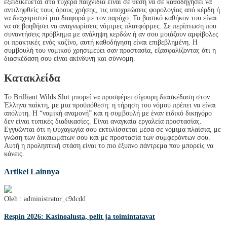
εξειδικεύεται στα τυχερά παιχνίδια είναι σε θέση να σε καθοδηγήσει να
αντιληφθείς τους όρους χρήσης, τις υποχρεώσεις φορολογίας από κέρδη ή
να διαχειριστεί μια διαφορά με τον παρόχο. Το βασικό καθήκον του είναι
να σε βοηθήσει να αναγνωρίσεις νόμιμες πλατφόρμες. Σε περίπτωση που
συναντήσεις πρόβλημα με ανάληψη κερδών ή αν σου μοιάζουν αμφίβολες
οι πρακτικές ενός καζίνο, αυτή καθοδήγηση είναι επιβεβλημένη. Η
συμβουλή του νομικού χρησιμεύει σαν προστασία, εξασφαλίζοντας ότι η
διασκέδαση σου είναι ακίνδυνη και σύννομη.
Κατακλείδα
Το Brilliant Wilds Slot μπορεί να προσφέρει σίγουρη διασκέδαση στον
Έλληνα παίκτη, με μια προϋπόθεση: η τήρηση του νόμου πρέπει να είναι
απόλυτη. Η “νομική αναμονή” και η συμβουλή με έναν ειδικό δικηγόρο
δεν είναι τυπικές διαδικασίες. Είναι αναγκαία εργαλεία προστασίας.
Εγγυώνται ότι η ψυχαγωγία σου εκτυλίσσεται μέσα σε νόμιμα πλαίσια, με
γνώση των δικαιωμάτων σου και με προστασία των συμφερόντων σου.
Αυτή η προληπτική στάση είναι το πιο έξυπνο πάντρεμα που μπορείς να
κάνεις.
Artikel Lainnya
Oleh : administrator_c9dcdd
Respin 2026: Kasinoalusta, pelit ja toimintatavat