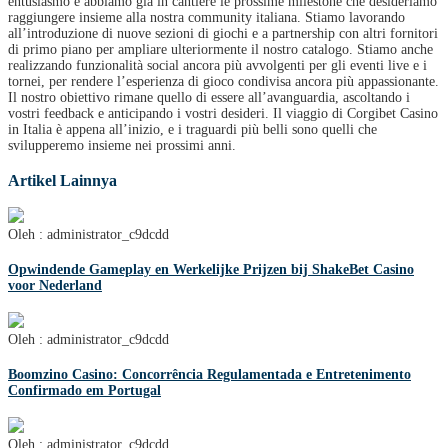
entusiasmo e abbiamo già in cantiere le prossime milestone che desideriamo
raggiungere insieme alla nostra community italiana. Stiamo lavorando
all’introduzione di nuove sezioni di giochi e a partnership con altri fornitori
di primo piano per ampliare ulteriormente il nostro catalogo. Stiamo anche
realizzando funzionalità social ancora più avvolgenti per gli eventi live e i
tornei, per rendere l’esperienza di gioco condivisa ancora più appassionante.
Il nostro obiettivo rimane quello di essere all’avanguardia, ascoltando i
vostri feedback e anticipando i vostri desideri. Il viaggio di Corgibet Casino
in Italia è appena all’inizio, e i traguardi più belli sono quelli che
svilupperemo insieme nei prossimi anni.
Artikel Lainnya
Oleh : administrator_c9dcdd
Opwindende Gameplay en Werkelijke Prijzen bij ShakeBet Casino
voor Nederland
Oleh : administrator_c9dcdd
Boomzino Casino: Concorrência Regulamentada e Entretenimento
Confirmado em Portugal
Oleh : administrator_c9dcdd