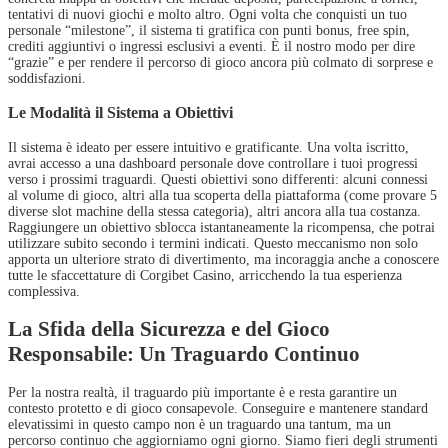
tentativi di nuovi giochi e molto altro. Ogni volta che conquisti un tuo
personale “milestone”, il sistema ti gratifica con punti bonus, free spin,
crediti aggiuntivi o ingressi esclusivi a eventi. È il nostro modo per dire
“grazie” e per rendere il percorso di gioco ancora più colmato di sorprese e
soddisfazioni.
Le Modalità il Sistema a Obiettivi
Il sistema è ideato per essere intuitivo e gratificante. Una volta iscritto,
avrai accesso a una dashboard personale dove controllare i tuoi progressi
verso i prossimi traguardi. Questi obiettivi sono differenti: alcuni connessi
al volume di gioco, altri alla tua scoperta della piattaforma (come provare 5
diverse slot machine della stessa categoria), altri ancora alla tua costanza.
Raggiungere un obiettivo sblocca istantaneamente la ricompensa, che potrai
utilizzare subito secondo i termini indicati. Questo meccanismo non solo
apporta un ulteriore strato di divertimento, ma incoraggia anche a conoscere
tutte le sfaccettature di Corgibet Casino, arricchendo la tua esperienza
complessiva.
La Sfida della Sicurezza e del Gioco
Responsabile: Un Traguardo Continuo
Per la nostra realtà, il traguardo più importante è e resta garantire un
contesto protetto e di gioco consapevole. Conseguire e mantenere standard
elevatissimi in questo campo non è un traguardo una tantum, ma un
percorso continuo che aggiorniamo ogni giorno. Siamo fieri degli strumenti