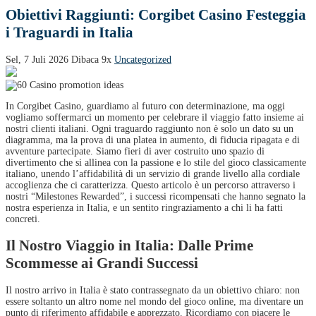
Obiettivi Raggiunti: Corgibet Casino Festeggia
i Traguardi in Italia
Sel, 7 Juli 2026
Dibaca 9x
Uncategorized
In Corgibet Casino, guardiamo al futuro con determinazione, ma oggi
vogliamo soffermarci un momento per celebrare il viaggio fatto insieme ai
nostri clienti italiani. Ogni traguardo raggiunto non è solo un dato su un
diagramma, ma la prova di una platea in aumento, di fiducia ripagata e di
avventure partecipate. Siamo fieri di aver costruito uno spazio di
divertimento che si allinea con la passione e lo stile del gioco classicamente
italiano, unendo l’affidabilità di un servizio di grande livello alla cordiale
accoglienza che ci caratterizza. Questo articolo è un percorso attraverso i
nostri “Milestones Rewarded”, i successi ricompensati che hanno segnato la
nostra esperienza in Italia, e un sentito ringraziamento a chi li ha fatti
concreti.
Il Nostro Viaggio in Italia: Dalle Prime
Scommesse ai Grandi Successi
Il nostro arrivo in Italia è stato contrassegnato da un obiettivo chiaro: non
essere soltanto un altro nome nel mondo del gioco online, ma diventare un
punto di riferimento affidabile e apprezzato. Ricordiamo con piacere le