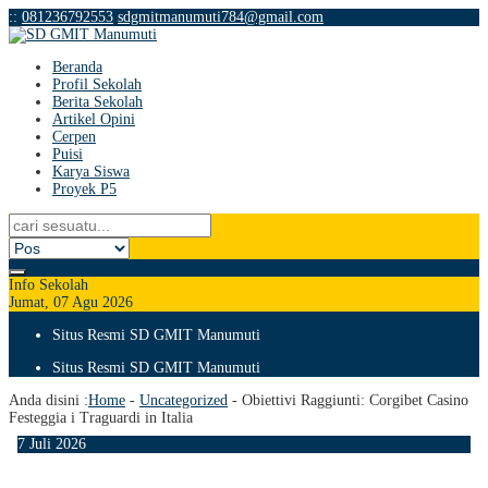
:
:
081236792553
sdgmitmanumuti784@gmail.com
Beranda
Profil Sekolah
Berita Sekolah
Artikel Opini
Cerpen
Puisi
Karya Siswa
Proyek P5
Info Sekolah
Jumat, 07 Agu 2026
Situs Resmi SD GMIT Manumuti
Situs Resmi SD GMIT Manumuti
Anda disini :
Home
-
Uncategorized
-
Obiettivi Raggiunti: Corgibet Casino
Festeggia i Traguardi in Italia
7
Juli
2026