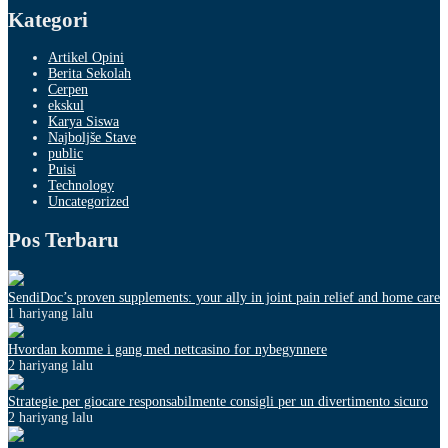
Kategori
Artikel Opini
Berita Sekolah
Cerpen
ekskul
Karya Siswa
Najboljše Stave
public
Puisi
Technology
Uncategorized
Pos Terbaru
SendiDoc’s proven supplements: your ally in joint pain relief and home care
1 hariyang lalu
Hvordan komme i gang med nettcasino for nybegynnere
2 hariyang lalu
Strategie per giocare responsabilmente consigli per un divertimento sicuro
2 hariyang lalu