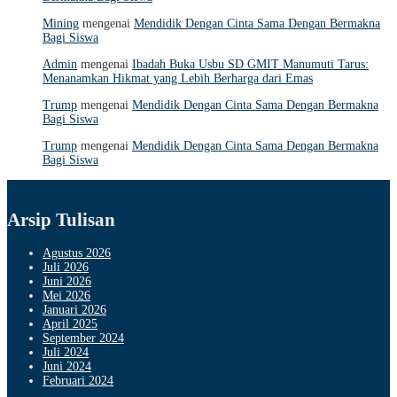
Mining
mengenai
Mendidik Dengan Cinta Sama Dengan Bermakna
Bagi Siswa
Admin
mengenai
Ibadah Buka Usbu SD GMIT Manumuti Tarus:
Menanamkan Hikmat yang Lebih Berharga dari Emas
Trump
mengenai
Mendidik Dengan Cinta Sama Dengan Bermakna
Bagi Siswa
Trump
mengenai
Mendidik Dengan Cinta Sama Dengan Bermakna
Bagi Siswa
Arsip Tulisan
Agustus 2026
Juli 2026
Juni 2026
Mei 2026
Januari 2026
April 2025
September 2024
Juli 2024
Juni 2024
Februari 2024