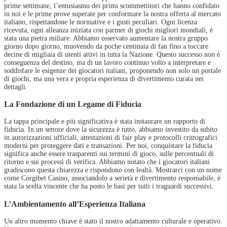
prime settimane, l’entusiasmo dei primi scommettitori che hanno confidato
in noi e le prime prove superate per conformare la nostra offerta al mercato
italiano, rispettandone le normative e i gusti peculiari. Ogni licenza
ricevuta, ogni alleanza iniziata con partner di giochi migliori mondiali, è
stata una pietra miliare. Abbiamo osservato aumentare la nostra gruppo
giorno dopo giorno, muovendo da poche centinaia di fan fino a toccare
decine di migliaia di utenti attivi in tutta la Nazione. Questo successo non è
conseguenza del destino, ma di un lavoro continuo volto a interpretare e
soddisfare le esigenze dei giocatori italiani, proponendo non solo un portale
di giochi, ma una vera e propria esperienza di divertimento curata nei
dettagli.
La Fondazione di un Legame di Fiducia
La tappa principale e più significativa è stata instaurare un rapporto di
fiducia. In un settore dove la sicurezza è tutto, abbiamo investito da subito
in autorizzazioni ufficiali, attestazioni di fair play e protocolli crittografici
moderni per proteggere dati e transazioni. Per noi, conquistare la fiducia
significa anche essere trasparenti sui termini di gioco, sulle percentuali di
ritorno e sui processi di verifica. Abbiamo notato che i giocatori italiani
gradiscono questa chiarezza e rispondono con lealtà. Mostrarci con un nome
come Corgibet Casino, associandolo a serietà e divertimento responsabile, è
stata la scelta vincente che ha posto le basi per tutti i traguardi successivi.
L’Ambientamento all’Esperienza Italiana
Un altro momento chiave è stato il nostro adattamento culturale e operativo.