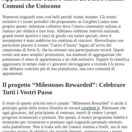
Comuni che Uniscono
Numerosi traguardi sono così belli perché vissuti insieme. Gli eventi
esclusivi e i tornei periodici che proponiamo su Corgibet Casino sono
proprio questo: milestone collettive dove l’intera community italiana si
riunisce per sfidarsi e fare festa. Abbiamo celebrato festività nazionali,
grandi eventi sportivi e lanci di giochi con tornei speciali, dove il
montepremi è stato suddiviso tra centinaia di vincitori. Rievochiamo con
particolare piacere il torneo “Calcio d’Inizio” legato all’avvio del
campionato di Serie A, che ha ottenuto una partecipazione record. Questi
eventi non sono semplici promozioni, ma momenti di aggregazione che
potenziano il senso di appartenenza a un club esclusivo. Seguire la classifica
aggiornarsi in tempo reale e i giocatori incoraggiarsi a vicenda è la prova
che abbiamo costruito più di una piattaforma, una vera comunità di
appassionati.
Il progetto “Milestones Rewarded”: Celebrare
Tutti i Vostri Passo
Il nome di questo articolo non è casuale: “Milestones Rewarded” è anche il
principio guida della nostra filosofia di reward
corgibett.it
. Riteniamo che
ogni giocatore, dal principiante al veterano, meriti di vedere i propri
progressi riconosciuti e premiati. Per questo, il nostro programma fedeltà è
strutturato per riconoscere e premiare ogni traguardo personale ottenuto
sulla piattaforma. Non si tratta solo del classico sistema a livelli, ma di una
concreta mappa di obiettivi che include depositi, partecipazione a tornei,