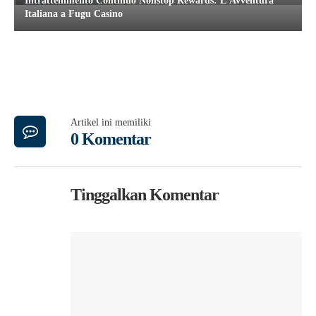
Intrattenimento Continuo Nonstop Rewards: L’Avventura
Italiana a Fugu Casino
Artikel ini memiliki
0 Komentar
Tinggalkan Komentar