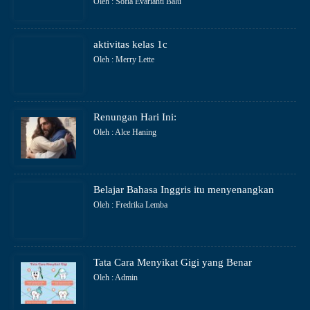
Oleh : Sofia Evarianti Balu
aktivitas kelas 1c
Oleh : Merry Lette
Renungan Hari Ini:
Oleh : Alce Haning
Belajar Bahasa Inggris itu menyenangkan
Oleh : Fredrika Lemba
Tata Cara Menyikat Gigi yang Benar
Oleh : Admin