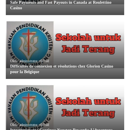
Safe Payments and Fast Payouts in Canada at Roulettino
Casino
Oleh : administrator_c9dcdd
Difficultés de connexion et résolutions chez Glorion Casino
pour la Belgique
Oleh : administrator_c9dcdd