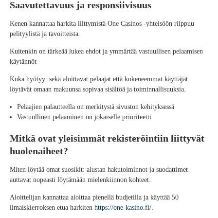
Saavutettavuus ja responsiivisuus
Kenen kannattaa harkita liittymistä One Casinos -yhteisöön riippuu
pelityylistä ja tavoitteista.
Kuitenkin on tärkeää lukea ehdot ja ymmärtää vastuullisen pelaamisen
käytännöt
Kuka hyötyy: sekä aloittavat pelaajat että kokeneemmat käyttäjät
löytävät omaan makuunsa sopivaa sisältöä ja toiminnallisuuksia.
Pelaajien palautteella on merkitystä sivuston kehityksessä
Vastuullinen pelaaminen on jokaiselle prioriteetti
Mitkä ovat yleisimmät rekisteröintiin liittyvät
huolenaiheet?
Miten löytää omat suosikit: alustan hakutoiminnot ja suodattimet
auttavat nopeasti löytämään mielenkiinnon kohteet.
Aloittelijan kannattaa aloittaa pienellä budjetilla ja käyttää 50
ilmaiskierroksen etua harkiten
https://one-kasino.fi/
.