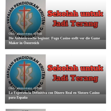
Oleh : administrator_c9dcdd
Die Anbieterwoche beginnt: Fugu Casino stellt vor die Game
Maker in Österreich
Oleh : administrator_c9dcdd
La Experiencia Definitiva con Dinero Real en Slotoro Casino
para España