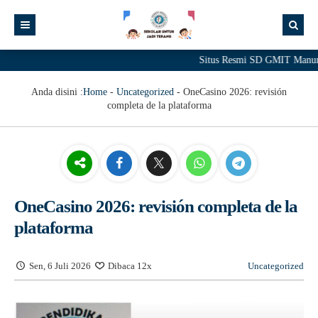
Situs Resmi SD GMIT Manumu
Anda disini :
Home
-
Uncategorized
-
OneCasino 2026: revisión
completa de la plataforma
OneCasino 2026: revisión completa de la
plataforma
Sen, 6 Juli 2026
Dibaca 12x
Uncategorized