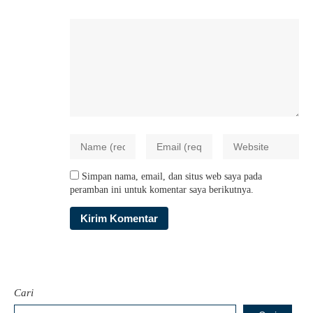
Simpan nama, email, dan situs web saya pada
peramban ini untuk komentar saya berikutnya.
Cari