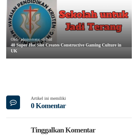
Oleh : administrator_c9dcdd
40 Super Hot Slot Creates Constructive Gaming Culture in
UK
Artikel ini memiliki
0 Komentar
Tinggalkan Komentar