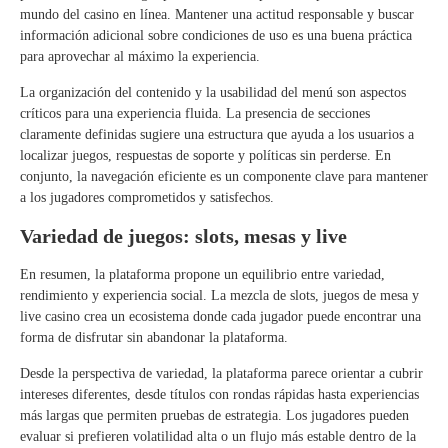
mundo del casino en línea. Mantener una actitud responsable y buscar
información adicional sobre condiciones de uso es una buena práctica
para aprovechar al máximo la experiencia.
La organización del contenido y la usabilidad del menú son aspectos
críticos para una experiencia fluida. La presencia de secciones
claramente definidas sugiere una estructura que ayuda a los usuarios a
localizar juegos, respuestas de soporte y políticas sin perderse. En
conjunto, la navegación eficiente es un componente clave para mantener
a los jugadores comprometidos y satisfechos.
Variedad de juegos: slots, mesas y live
En resumen, la plataforma propone un equilibrio entre variedad,
rendimiento y experiencia social. La mezcla de slots, juegos de mesa y
live casino crea un ecosistema donde cada jugador puede encontrar una
forma de disfrutar sin abandonar la plataforma.
Desde la perspectiva de variedad, la plataforma parece orientar a cubrir
intereses diferentes, desde títulos con rondas rápidas hasta experiencias
más largas que permiten pruebas de estrategia. Los jugadores pueden
evaluar si prefieren volatilidad alta o un flujo más estable dentro de la