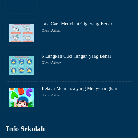
Tata Cara Menyikat Gigi yang Benar
Oleh : Admin
6 Langkah Cuci Tangan yang Benar
Oleh : Admin
Belajar Membaca yang Menyenangkan
Oleh : Admin
Info Sekolah