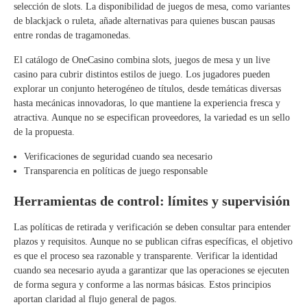
selección de slots. La disponibilidad de juegos de mesa, como variantes
de blackjack o ruleta, añade alternativas para quienes buscan pausas
entre rondas de tragamonedas.
El catálogo de OneCasino combina slots, juegos de mesa y un live
casino para cubrir distintos estilos de juego. Los jugadores pueden
explorar un conjunto heterogéneo de títulos, desde temáticas diversas
hasta mecánicas innovadoras, lo que mantiene la experiencia fresca y
atractiva. Aunque no se especifican proveedores, la variedad es un sello
de la propuesta.
Verificaciones de seguridad cuando sea necesario
Transparencia en políticas de juego responsable
Herramientas de control: límites y supervisión
Las políticas de retirada y verificación se deben consultar para entender
plazos y requisitos. Aunque no se publican cifras específicas, el objetivo
es que el proceso sea razonable y transparente. Verificar la identidad
cuando sea necesario ayuda a garantizar que las operaciones se ejecuten
de forma segura y conforme a las normas básicas. Estos principios
aportan claridad al flujo general de pagos.