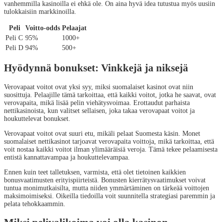
vanhemmilla kasinoilla ei ehkä ole. On aina hyvä idea tutustua myös uusiin
tulokkaisiin markkinoilla.
Peli
Voitto-odds
Pelaajat
Peli C
95%
1000+
Peli D
94%
500+
Hyödynnä bonukset: Vinkkejä ja niksejä
Verovapaat voitot ovat yksi syy, miksi suomalaiset kasinot ovat niin
suosittuja. Pelaajille tämä tarkoittaa, että kaikki voitot, jotka he saavat, ovat
verovapaita, mikä lisää pelin viehätysvoimaa. Erottaudut parhaista
nettikasinoista, kun valitset sellaisen, joka takaa verovapaat voitot ja
houkuttelevat bonukset.
Verovapaat voitot ovat suuri etu, mikäli pelaat Suomesta käsin. Monet
suomalaiset nettikasinot tarjoavat verovapaita voittoja, mikä tarkoittaa, että
voit nostaa kaikki voitot ilman ylimääräisiä veroja. Tämä tekee pelaamisesta
entistä kannattavampaa ja houkuttelevampaa.
Ennen kuin teet talletuksen, varmista, että olet tietoinen kaikkien
bonusvaatimusten erityispiirteistä. Bonusten kierrätysvaatimukset voivat
tuntua monimutkaisilta, mutta niiden ymmärtäminen on tärkeää voittojen
maksimoimiseksi. Oikeilla tiedoilla voit suunnitella strategiasi paremmin ja
pelata tehokkaammin.