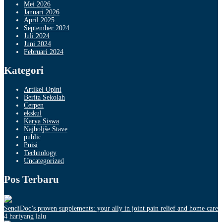
Mei 2026
Januari 2026
April 2025
September 2024
Juli 2024
Juni 2024
Februari 2024
Kategori
Artikel Opini
Berita Sekolah
Cerpen
ekskul
Karya Siswa
Najboljše Stave
public
Puisi
Technology
Uncategorized
Pos Terbaru
SendiDoc’s proven supplements: your ally in joint pain relief and home care
4 hariyang lalu