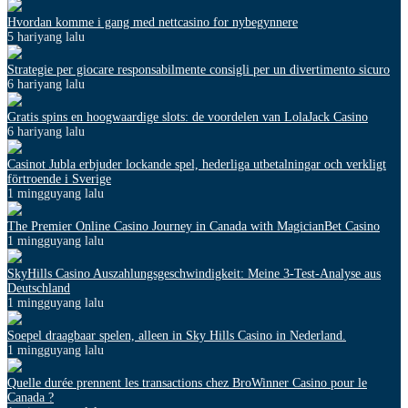
Hvordan komme i gang med nettcasino for nybegynnere
5 hariyang lalu
Strategie per giocare responsabilmente consigli per un divertimento sicuro
6 hariyang lalu
Gratis spins en hoogwaardige slots: de voordelen van LolaJack Casino
6 hariyang lalu
Casinot Jubla erbjuder lockande spel, hederliga utbetalningar och verkligt
förtroende i Sverige
1 mingguyang lalu
The Premier Online Casino Journey in Canada with MagicianBet Casino
1 mingguyang lalu
SkyHills Casino Auszahlungsgeschwindigkeit: Meine 3-Test-Analyse aus
Deutschland
1 mingguyang lalu
Soepel draagbaar spelen, alleen in Sky Hills Casino in Nederland.
1 mingguyang lalu
Quelle durée prennent les transactions chez BroWinner Casino pour le
Canada ?