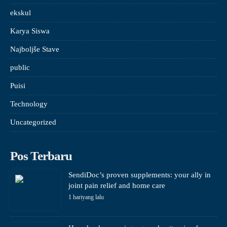
ekskul
Karya Siswa
Najboljše Stave
public
Puisi
Technology
Uncategorized
Pos Terbaru
SendiDoc’s proven supplements: your ally in
joint pain relief and home care
1 hariyang lalu