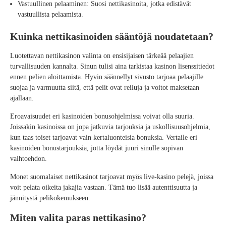
Vastuullinen pelaaminen: Suosi nettikasinoita, jotka edistävät
vastuullista pelaamista.
Kuinka nettikasinoiden sääntöjä noudatetaan?
Luotettavan nettikasinon valinta on ensisijaisen tärkeää pelaajien
turvallisuuden kannalta. Sinun tulisi aina tarkistaa kasinon lisenssitiedot
ennen pelien aloittamista. Hyvin säännellyt sivusto tarjoaa pelaajille
suojaa ja varmuutta siitä, että pelit ovat reiluja ja voitot maksetaan
ajallaan.
Eroavaisuudet eri kasinoiden bonusohjelmissa voivat olla suuria.
Joissakin kasinoissa on jopa jatkuvia tarjouksia ja uskollisuusohjelmia,
kun taas toiset tarjoavat vain kertaluonteisia bonuksia. Vertaile eri
kasinoiden bonustarjouksia, jotta löydät juuri sinulle sopivan
vaihtoehdon.
Monet suomalaiset nettikasinot tarjoavat myös live-kasino pelejä, joissa
voit pelata oikeita jakajia vastaan. Tämä tuo lisää autenttisuutta ja
jännitystä pelikokemukseen.
Miten valita paras nettikasino?