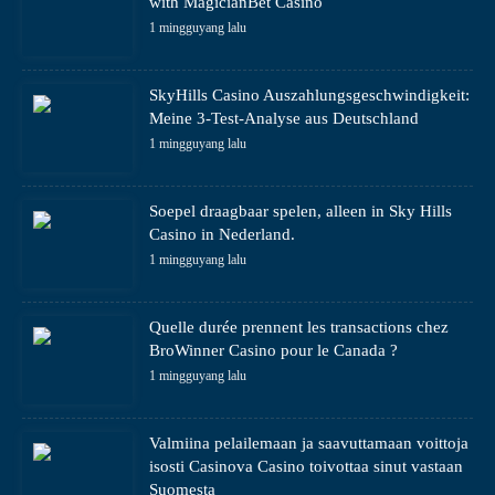
with MagicianBet Casino
1 mingguyang lalu
SkyHills Casino Auszahlungsgeschwindigkeit:
Meine 3-Test-Analyse aus Deutschland
1 mingguyang lalu
Soepel draagbaar spelen, alleen in Sky Hills
Casino in Nederland.
1 mingguyang lalu
Quelle durée prennent les transactions chez
BroWinner Casino pour le Canada ?
1 mingguyang lalu
Valmiina pelailemaan ja saavuttamaan voittoja
isosti Casinova Casino toivottaa sinut vastaan
Suomesta