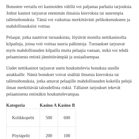
Bonusten vertailu eri kasinoiden välillä voi paljastaa parhaita tarjouksia.
Jotkut kasinot tarjoavat enemmän ilmaisia kierroksia tai suurempia
talletusbonuksia. Tämä voi vaikuttaa merkittävästi pelikokemukseen ja
mahdollisuuksiisi voittaa.
Pelaajat, jotka nauttivat turnauksista, löytävät monilta nettikasinoilta
kilpailuja, joissa voit voittaa suuria palkintoja. Turnaukset tarjoavat
myös mahdollisuuden kilpailla muita pelaajia vastaan, mikä voi tehdä
pelaamisesta entistä jännittävämpää ja sosiaalisempaa.
Uudet nettikasinot tarjoavat usein houkuttelevia bonuksia uusille
asiakkaille. Nämä bonukset voivat sisältää ilmaisia kierroksia tai
talletusbonuksia, jotka antavat pelaajille mahdollisuuden kokeilla pelejä
ilman merkittävää taloudellista riskiä. Tällaiset tarjoukset tekevät
pelaamisesta entistäkin houkuttelevampaa.
Kategoria
Kasino A
Kasino B
Kolikkopelit
500
600
Pöytäpelit
200
100