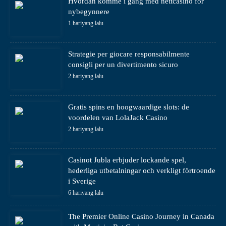
Hvordan komme i gang med nettcasino for
nybegynnere
1 hariyang lalu
Strategie per giocare responsabilmente
consigli per un divertimento sicuro
2 hariyang lalu
Gratis spins en hoogwaardige slots: de
voordelen van LolaJack Casino
2 hariyang lalu
Casinot Jubla erbjuder lockande spel,
hederliga utbetalningar och verkligt förtroende
i Sverige
6 hariyang lalu
The Premier Online Casino Journey in Canada