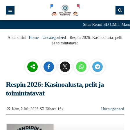
Situs Resmi SD GMIT Manum
Anda disini :
Home
-
Uncategorized
-
Respin 2026: Kasinoalusta, pelit
ja toimintatavat
Respin 2026: Kasinoalusta, pelit ja
toimintatavat
Kam, 2 Juli 2026
Dibaca 16x
Uncategorized