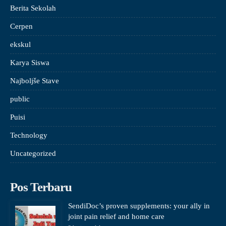
Berita Sekolah
Cerpen
ekskul
Karya Siswa
Najboljše Stave
public
Puisi
Technology
Uncategorized
Pos Terbaru
SendiDoc’s proven supplements: your ally in
joint pain relief and home care