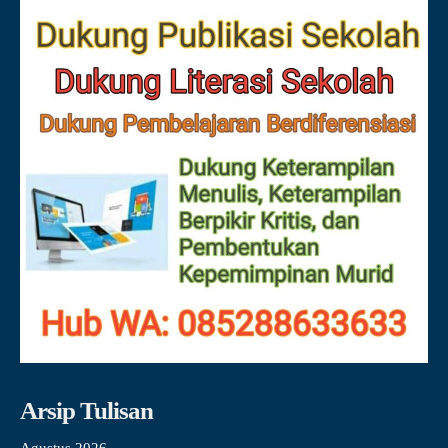
Arsip Tulisan