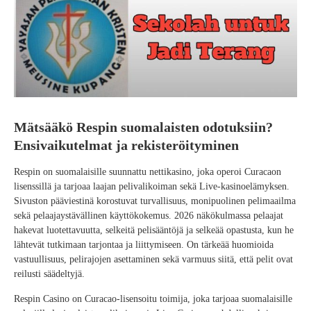
Mätsääkö Respin suomalaisten odotuksiin?
Ensivaikutelmat ja rekisteröityminen
Respin on suomalaisille suunnattu nettikasino, joka operoi Curacaon
lisenssillä ja tarjoaa laajan pelivalikoiman sekä Live-kasinoelämyksen.
Sivuston pääviestinä korostuvat turvallisuus, monipuolinen pelimaailma
sekä pelaajaystävällinen käyttökokemus. 2026 näkökulmassa pelaajat
hakevat luotettavuutta, selkeitä pelisääntöjä ja selkeää opastusta, kun he
lähtevät tutkimaan tarjontaa ja liittymiseen. On tärkeää huomioida
vastuullisuus, pelirajojen asettaminen sekä varmuus siitä, että pelit ovat
reilusti säädeltyjä.
Respin Casino on Curacao-lisensoitu toimija, joka tarjoaa suomalaisille