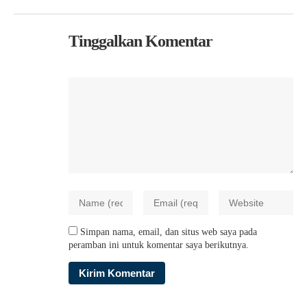
Tinggalkan Komentar
Simpan nama, email, dan situs web saya pada
peramban ini untuk komentar saya berikutnya.