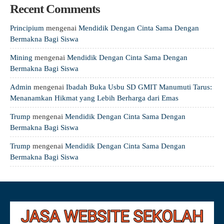
Recent Comments
Principium
mengenai
Mendidik Dengan Cinta Sama Dengan
Bermakna Bagi Siswa
Mining
mengenai
Mendidik Dengan Cinta Sama Dengan
Bermakna Bagi Siswa
Admin
mengenai
Ibadah Buka Usbu SD GMIT Manumuti Tarus:
Menanamkan Hikmat yang Lebih Berharga dari Emas
Trump
mengenai
Mendidik Dengan Cinta Sama Dengan
Bermakna Bagi Siswa
Trump
mengenai
Mendidik Dengan Cinta Sama Dengan
Bermakna Bagi Siswa