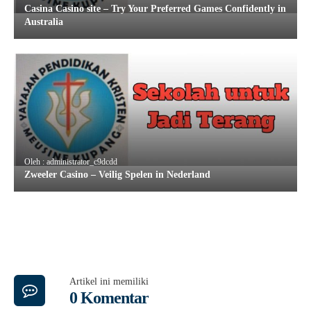
Casina Casino site – Try Your Preferred Games Confidently in
Australia
Oleh : administrator_c9dcdd
Zweeler Casino – Veilig Spelen in Nederland
Artikel ini memiliki
0 Komentar