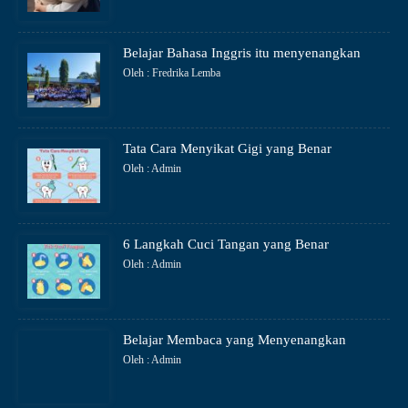
Belajar Bahasa Inggris itu menyenangkan
Oleh : Fredrika Lemba
Tata Cara Menyikat Gigi yang Benar
Oleh : Admin
6 Langkah Cuci Tangan yang Benar
Oleh : Admin
Belajar Membaca yang Menyenangkan
Oleh : Admin