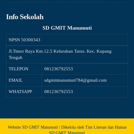
Info Sekolah
SD GMIT Manumuti
NPSN
50300343
Jl.Timor Raya Km.12.5 Kelurahan Tarus. Kec. Kupang
Tengah
TELEPON
081236792553
EMAIL
sdgmitmanumuti784@gmail.com
WHATSAPP
081236792553
Website SD GMIT Manumuti | Dikelola oleh Tim Literasi dan Humas
SD GMIT Manumuti