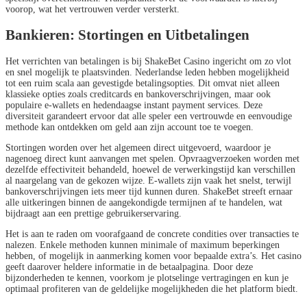
voorop, wat het vertrouwen verder versterkt.
Bankieren: Stortingen en Uitbetalingen
Het verrichten van betalingen is bij ShakeBet Casino ingericht om zo vlot
en snel mogelijk te plaatsvinden. Nederlandse leden hebben mogelijkheid
tot een ruim scala aan gevestigde betalingsopties. Dit omvat niet alleen
klassieke opties zoals creditcards en bankoverschrijvingen, maar ook
populaire e-wallets en hedendaagse instant payment services. Deze
diversiteit garandeert ervoor dat alle speler een vertrouwde en eenvoudige
methode kan ontdekken om geld aan zijn account toe te voegen.
Stortingen worden over het algemeen direct uitgevoerd, waardoor je
nagenoeg direct kunt aanvangen met spelen. Opvraagverzoeken worden met
dezelfde effectiviteit behandeld, hoewel de verwerkingstijd kan verschillen
al naargelang van de gekozen wijze. E-wallets zijn vaak het snelst, terwijl
bankoverschrijvingen iets meer tijd kunnen duren. ShakeBet streeft ernaar
alle uitkeringen binnen de aangekondigde termijnen af te handelen, wat
bijdraagt aan een prettige gebruikerservaring.
Het is aan te raden om voorafgaand de concrete condities over transacties te
nalezen. Enkele methoden kunnen minimale of maximum beperkingen
hebben, of mogelijk in aanmerking komen voor bepaalde extra’s. Het casino
geeft daarover heldere informatie in de betaalpagina. Door deze
bijzonderheden te kennen, voorkom je plotselinge vertragingen en kun je
optimaal profiteren van de geldelijke mogelijkheden die het platform biedt.