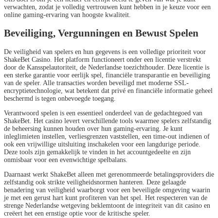
verwachten, zodat je volledig vertrouwen kunt hebben in je keuze voor een
online gaming-ervaring van hoogste kwaliteit.
Beveiliging, Vergunningen en Bewust Spelen
De veiligheid van spelers en hun gegevens is een volledige prioriteit voor
ShakeBet Casino. Het platform functioneert onder een licentie verstrekt
door de Kansspelautoriteit, de Nederlandse toezichthouder. Deze licentie is
een sterke garantie voor eerlijk spel, financiële transparantie en beveiliging
van de speler. Alle transacties worden beveiligd met moderne SSL-
encryptietechnologie, wat betekent dat privé en financiële informatie geheel
beschermd is tegen onbevoegde toegang.
Verantwoord spelen is een essentieel onderdeel van de gedachtegoed van
ShakeBet. Het casino levert verschillende tools waarmee spelers zelfstandig
de beheersing kunnen houden over hun gaming-ervaring. Je kunt
inleglimieten instellen, verliesgrenzen vaststellen, een time-out indienen of
ook een vrijwillige uitsluiting inschakelen voor een langdurige periode.
Deze tools zijn gemakkelijk te vinden in het accountgedeelte en zijn
onmisbaar voor een evenwichtige spelbalans.
Daarnaast werkt ShakeBet alleen met gerenommeerde betalingsproviders die
zelfstandig ook strikte veiligheidsnormen hanteren. Deze gelaagde
benadering van veiligheid waarborgt voor een beveiligde omgeving waarin
je met een gerust hart kunt profiteren van het spel. Het respecteren van de
strenge Nederlandse wetgeving beklemtoont de integriteit van dit casino en
creëert het een ernstige optie voor de kritische speler.