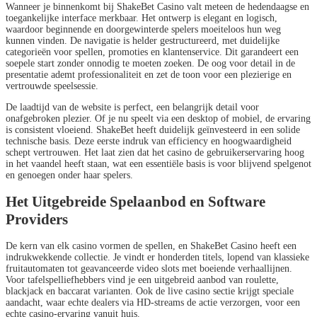
Wanneer je binnenkomt bij ShakeBet Casino valt meteen de hedendaagse en
toegankelijke interface merkbaar. Het ontwerp is elegant en logisch,
waardoor beginnende en doorgewinterde spelers moeiteloos hun weg
kunnen vinden. De navigatie is helder gestructureerd, met duidelijke
categorieën voor spellen, promoties en klantenservice. Dit garandeert een
soepele start zonder onnodig te moeten zoeken. De oog voor detail in de
presentatie ademt professionaliteit en zet de toon voor een plezierige en
vertrouwde speelsessie.
De laadtijd van de website is perfect, een belangrijk detail voor
onafgebroken plezier. Of je nu speelt via een desktop of mobiel, de ervaring
is consistent vloeiend. ShakeBet heeft duidelijk geïnvesteerd in een solide
technische basis. Deze eerste indruk van efficiency en hoogwaardigheid
schept vertrouwen. Het laat zien dat het casino de gebruikerservaring hoog
in het vaandel heeft staan, wat een essentiële basis is voor blijvend spelgenot
en genoegen onder haar spelers.
Het Uitgebreide Spelaanbod en Software
Providers
De kern van elk casino vormen de spellen, en ShakeBet Casino heeft een
indrukwekkende collectie. Je vindt er honderden titels, lopend van klassieke
fruitautomaten tot geavanceerde video slots met boeiende verhaallijnen.
Voor tafelspelliefhebbers vind je een uitgebreid aanbod van roulette,
blackjack en baccarat varianten. Ook de live casino sectie krijgt speciale
aandacht, waar echte dealers via HD-streams de actie verzorgen, voor een
echte casino-ervaring vanuit huis.