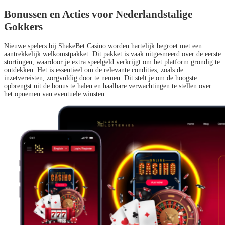
Bonussen en Acties voor Nederlandstalige
Gokkers
Nieuwe spelers bij ShakeBet Casino worden hartelijk begroet met een
aantrekkelijk welkomstpakket. Dit pakket is vaak uitgesmeerd over de eerste
stortingen, waardoor je extra speelgeld verkrijgt om het platform grondig te
ontdekken. Het is essentieel om de relevante condities, zoals de
inzetvereisten, zorgvuldig door te nemen. Dit stelt je om de hoogste
opbrengst uit de bonus te halen en haalbare verwachtingen te stellen over
het opnemen van eventuele winsten.