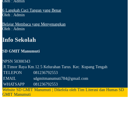
Oleh : Admin
6 Langkah Cuci Tangan yang Benar
Oleh : Admin
Belajar Membaca yang Menyenangkan
Oleh : Admin
Info Sekolah
SD GMIT Manumuti
NPSN
50300343
Jl.Timor Raya Km.12.5 Kelurahan Tarus. Kec. Kupang Tengah
TELEPON
081236792553
EMAIL
sdgmitmanumuti784@gmail.com
WHATSAPP
081236792553
Website SD GMIT Manumuti | Dikelola oleh Tim Literasi dan Humas SD
GMIT Manumuti