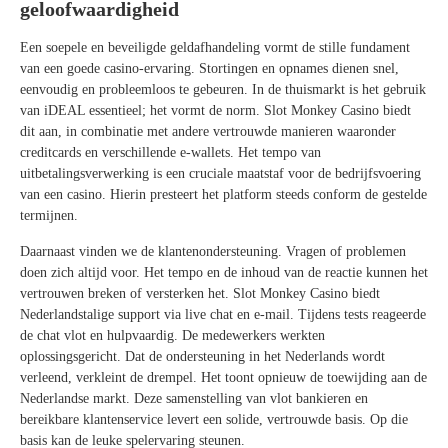
geloofwaardigheid
Een soepele en beveiligde geldafhandeling vormt de stille fundament
van een goede casino-ervaring. Stortingen en opnames dienen snel,
eenvoudig en probleemloos te gebeuren. In de thuismarkt is het gebruik
van iDEAL essentieel; het vormt de norm. Slot Monkey Casino biedt
dit aan, in combinatie met andere vertrouwde manieren waaronder
creditcards en verschillende e-wallets. Het tempo van
uitbetalingsverwerking is een cruciale maatstaf voor de bedrijfsvoering
van een casino. Hierin presteert het platform steeds conform de gestelde
termijnen.
Daarnaast vinden we de klantenondersteuning. Vragen of problemen
doen zich altijd voor. Het tempo en de inhoud van de reactie kunnen het
vertrouwen breken of versterken het. Slot Monkey Casino biedt
Nederlandstalige support via live chat en e-mail. Tijdens tests reageerde
de chat vlot en hulpvaardig. De medewerkers werkten
oplossingsgericht. Dat de ondersteuning in het Nederlands wordt
verleend, verkleint de drempel. Het toont opnieuw de toewijding aan de
Nederlandse markt. Deze samenstelling van vlot bankieren en
bereikbare klantenservice levert een solide, vertrouwde basis. Op die
basis kan de leuke spelervaring steunen.