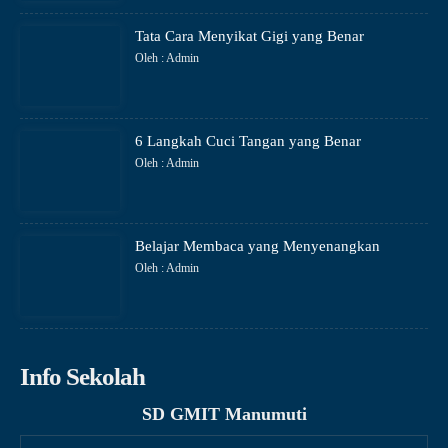
Tata Cara Menyikat Gigi yang Benar
Oleh : Admin
6 Langkah Cuci Tangan yang Benar
Oleh : Admin
Belajar Membaca yang Menyenangkan
Oleh : Admin
Info Sekolah
SD GMIT Manumuti