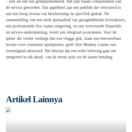
– niet als een last geïmplementeerd. Het zijn basale componenten van
de service geworden. Dat appelleert aan een publiek dat vertrouwd is
aan een hoog niveau van bescherming en specifiek gemak. De
samenstelling van een sterk spelaanbod van gezaghebbende leveranciers,
een professionele live casino omgeving, en een vertrouwde financiële
en service-ondersteuning, levert een integraal ecosysteem. Voor de
speler die verder verlangt dan een vlugge gok, maar een betrouwbare
locatie voor consistent speelplezier, geeft Slot Monkey Casino een
overtuigend antwoord. Het bewijst dat een echte beleving gaat om
integriteit in elk detail, van de eerste actie tot de laatste betaling.
Artikel Lainnya