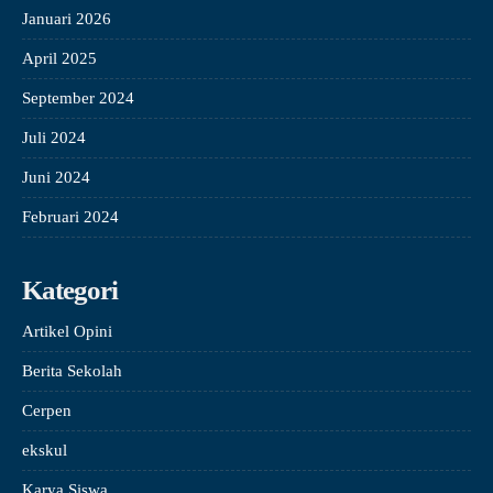
Januari 2026
April 2025
September 2024
Juli 2024
Juni 2024
Februari 2024
Kategori
Artikel Opini
Berita Sekolah
Cerpen
ekskul
Karya Siswa