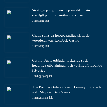
Strategie per giocare responsabilmente
consigli per un divertimento sicuro
3 hariyang lalu
Gratis spins en hoogwaardige slots: de
voordelen van LolaJack Casino
4 hariyang lalu
Casinot Jubla erbjuder lockande spel,
hederliga utbetalningar och verkligt förtroende
i Sverige
1 mingguyang lalu
The Premier Online Casino Journey in Canada
with MagicianBet Casino
1 mingguyang lalu