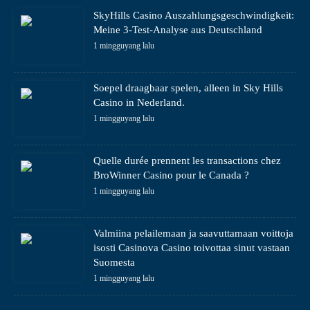
SkyHills Casino Auszahlungsgeschwindigkeit:
Meine 3-Test-Analyse aus Deutschland
1 mingguyang lalu
Soepel draagbaar spelen, alleen in Sky Hills
Casino in Nederland.
1 mingguyang lalu
Quelle durée prennent les transactions chez
BroWinner Casino pour le Canada ?
1 mingguyang lalu
Valmiina pelailemaan ja saavuttamaan voittoja
isosti Casinova Casino toivottaa sinut vastaan
Suomesta
1 mingguyang lalu