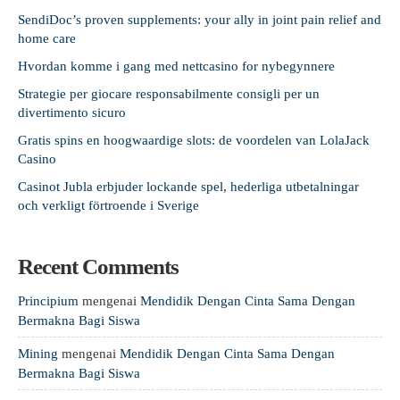
SendiDoc’s proven supplements: your ally in joint pain relief and
home care
Hvordan komme i gang med nettcasino for nybegynnere
Strategie per giocare responsabilmente consigli per un
divertimento sicuro
Gratis spins en hoogwaardige slots: de voordelen van LolaJack
Casino
Casinot Jubla erbjuder lockande spel, hederliga utbetalningar
och verkligt förtroende i Sverige
Recent Comments
Principium
mengenai
Mendidik Dengan Cinta Sama Dengan
Bermakna Bagi Siswa
Mining
mengenai
Mendidik Dengan Cinta Sama Dengan
Bermakna Bagi Siswa