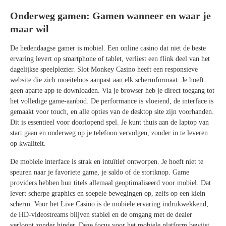
Onderweg gamen: Gamen wanneer en waar je
maar wil
De hedendaagse gamer is mobiel. Een online casino dat niet de beste
ervaring levert op smartphone of tablet, verliest een flink deel van het
dagelijkse speelplezier. Slot Monkey Casino heeft een responsieve
website die zich moeiteloos aanpast aan elk schermformaat. Je hoeft
geen aparte app te downloaden. Via je browser heb je direct toegang tot
het volledige game-aanbod. De performance is vloeiend, de interface is
gemaakt voor touch, en alle opties van de desktop site zijn voorhanden.
Dit is essentieel voor doorlopend spel. Je kunt thuis aan de laptop van
start gaan en onderweg op je telefoon vervolgen, zonder in te leveren
op kwaliteit.
De mobiele interface is strak en intuïtief ontworpen. Je hoeft niet te
speuren naar je favoriete game, je saldo of de stortknop. Game
providers hebben hun titels allemaal geoptimaliseerd voor mobiel. Dat
levert scherpe graphics en soepele bewegingen op, zelfs op een klein
scherm. Voor het Live Casino is de mobiele ervaring indrukwekkend;
de HD-videostreams blijven stabiel en de omgang met de dealer
verloopt zonder hinder. Deze focus voor het mobiele platform bewijst