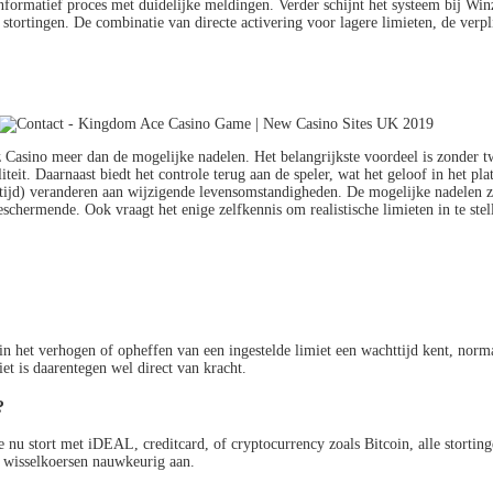
informatief proces met duidelijke meldingen. Verder schijnt het systeem bij Wi
 stortingen. De combinatie van directe activering voor lagere limieten, de ver
 Casino meer dan de mogelijke nadelen. Het belangrijkste voordeel is zonder t
eit. Daarnaast biedt het controle terug aan de speler, wat het geloof in het plat
httijd) veranderen aan wijzigende levensomstandigheden. De mogelijke nadelen 
eschermende. Ook vraagt het enige zelfkennis om realistische limieten in te stel
 het verhogen of opheffen van een ingestelde limiet een wachttijd kent, normali
et is daarentegen wel direct van kracht.
?
e nu stort met iDEAL, creditcard, of cryptocurrency zoals Bitcoin, alle storti
e wisselkoersen nauwkeurig aan.