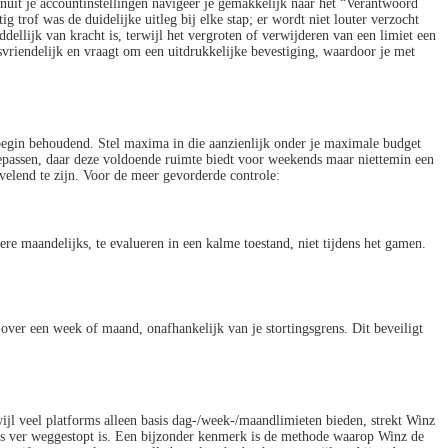
nuit je accountinstellingen navigeer je gemakkelijk naar het “Verantwoord
 trof was de duidelijke uitleg bij elke stap; er wordt niet louter verzocht
ddellijk van kracht is, terwijl het vergroten of verwijderen van een limiet een
svriendelijk en vraagt om een uitdrukkelijke bevestiging, waardoor je met
 begin behoudend. Stel maxima in die aanzienlijk onder je maximale budget
toepassen, daar deze voldoende ruimte biedt voor weekends maar niettemin een
rvelend te zijn. Voor de meer gevorderde controle:
re maandelijks, te evalueren in een kalme toestand, niet tijdens het gamen.
over een week of maand, onafhankelijk van je stortingsgrens. Dit beveiligt
ijl veel platforms alleen basis dag-/week-/maandlimieten bieden, strekt Winz
soms ver weggestopt is. Een bijzonder kenmerk is de methode waarop Winz de