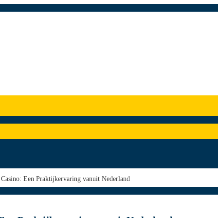
z Casino: Een Praktijkervaring vanuit Nederland