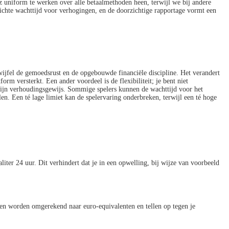
nz uniform te werken over alle betaalmethoden heen, terwijl we bij andere
plichte wachttijd voor verhogingen, en de doorzichtige rapportage vormt een
wijfel de gemoedsrust en de opgebouwde financiële discipline. Het verandert
form versterkt. Een ander voordeel is de flexibiliteit; je bent niet
zijn verhoudingsgewijs. Sommige spelers kunnen de wachttijd voor het
len. Een té lage limiet kan de spelervaring onderbreken, terwijl een té hoge
ter 24 uur. Dit verhindert dat je in een opwelling, bij wijze van voorbeeld
ngen worden omgerekend naar euro-equivalenten en tellen op tegen je