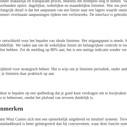
bijzonder makkelijk en transparant proces, bedoeld om drempels weg te nemen. Va
handen opties: dagelijkse, wekelijkse en maandelijkse limieten. Wat ons prettig
elangrijk detail is dat het aanpassen van een limiet naar een lagere waarde onmi
mmert overhaaste aanpassingen tijdens een verliesreeks. De interface is gebruik
e ontwikkeld voor het bepalen van ideale limieten. Het uitgangspunt is steeds:
iddellijk. We raden aan om de wekelijkse limiet als belangrijkste controle te 
pelen hebben. Zet de melding op 80% aan; het is een nuttige indicatie zonder ve
kheid voor strategisch beheer. Het is wijs om je limieten periodiek, onder ande
 je limieten daar praktisch op aan.
 deze te bepalen op een spelbedrag dat je goed kunt verdragen om te kwijtraken 
s te beheersen, omdat het plafond van tevoren duidelijk is.
Kenmerken
atst Winz Casino zich met een opmerkelijk uitgebreid en intuïtief systeem. Terw
ccountdashboard is beter geïntegreerd dan bij concurrenten, waar deze functie 