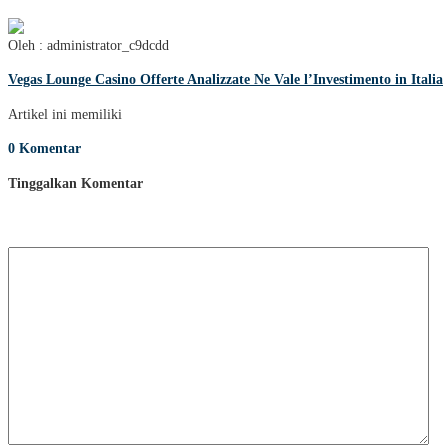
Oleh : administrator_c9dcdd
Vegas Lounge Casino Offerte Analizzate Ne Vale l’Investimento in Italia
Artikel ini memiliki
0 Komentar
Tinggalkan Komentar