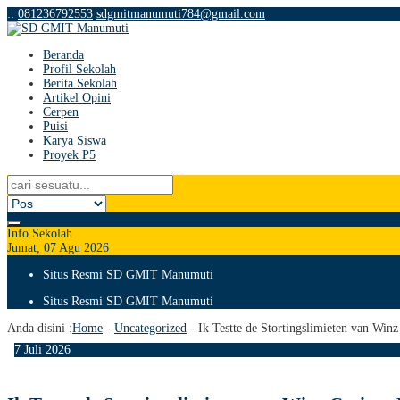
:
:
081236792553
sdgmitmanumuti784@gmail.com
Beranda
Profil Sekolah
Berita Sekolah
Artikel Opini
Cerpen
Puisi
Karya Siswa
Proyek P5
Info Sekolah
Jumat, 07 Agu 2026
Situs Resmi SD GMIT Manumuti
Situs Resmi SD GMIT Manumuti
Anda disini :
Home
-
Uncategorized
-
Ik Testte de Stortingslimieten van Win
7
Juli
2026