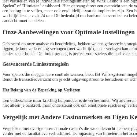
Het vaststellen van je individuele stortingslimieten bij Winz Casino is een 
Spelen” of “Limieten” dashboard. Hier ontvang direct een overzicht van de voor
een bedrag in te vullen, maar ook verduidelijkt wat de implicaties zijn. Een b
wachttijd kent – vaak 24 uur. Dit bedenktijd mechanisme is essentieel en bele
aandacht moet handelen.
Onze Aanbevelingen voor Optimale Instellingen
Gebaseerd op onze analyse en beoordeling, hebben we een gefaseerde strategi
liggen; je kunt ze later nog verhogen (met wachttijd), maar verlagen kan onm
helder kader houdt. De limiet per dag is perfect voor spelers die heel vaak s
Geavanceerde Limietstrategieën
Voor spelers die diepgaandere controle wensen, biedt het Winz-systeem mogelij
Benut de transactieoverzicht om je echt uitgavenpatroon te bestuderen en richt
Het Belang van de Beperking op Verliezen
Een onderschatte maar krachtig hulpmiddel is de verlieslimiet. Wij adviseren
niet alleen je bankroll, maar ondersteunt ook om emotionele reacties op verlie
Vergelijk met Andere Casinomerken en Eigen 
Vergeleken met overige internationale casino’s die we onderzocht hebben, pla
verder met de facultatieve verlieslimiet. De inpassing van limieten in het a