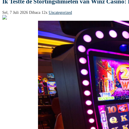
Ik Testte de Stortingslimieten van Winz Casino:
Sel, 7 Juli 2026
Dibaca 12x
Uncategorized