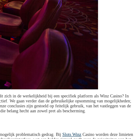
t zich in de werkelijkheid bij een specifiek platform als Winz Casino? In
pectief. We gaan verder dan de gebruikelijke opsomming van mogelijkheden;
nze conclusies zijn gestoeld op feitelijk gebruik, van het vastleggen van de
r die belang hecht aan zowel pret als bescherming.
n mogelijk problematisch gedrag. Bij
Slots Winz
Casino worden deze limieten