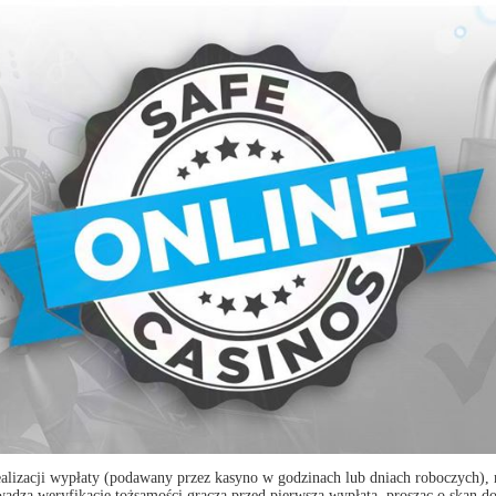
alizacji wypłaty (podawany przez kasyno w godzinach lub dniach roboczych),
dza weryfikację tożsamości gracza przed pierwszą wypłatą, prosząc o skan do