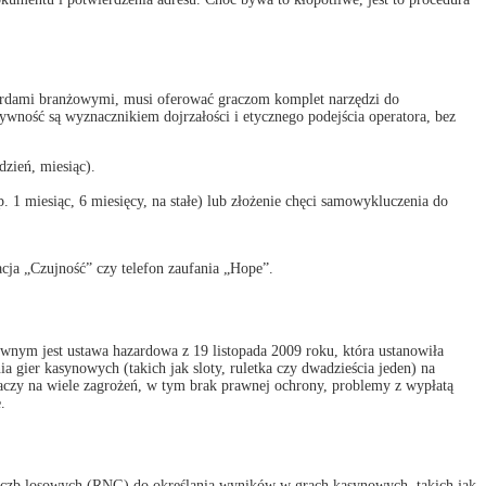
dardami branżowymi, musi oferować graczom komplet narzędzi do
wność są wyznacznikiem dojrzałości i etycznego podejścia operatora, bez
zień, miesiąc).
1 miesiąc, 6 miesięcy, na stałe) lub złożenie chęci samowykluczenia do
.
ja „Czujność” czy telefon zaufania „Hope”.
wnym jest ustawa hazardowa z 19 listopada 2009 roku, która ustanowiła
 gier kasynowych (takich jak sloty, ruletka czy dwadzieścia jeden) na
 graczy na wiele zagrożeń, w tym brak prawnej ochrony, problemy z wypłatą
.
 liczb losowych (RNG) do określania wyników w grach kasynowych, takich jak