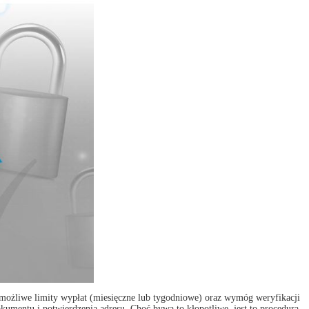
 możliwe limity wypłat (miesięczne lub tygodniowe) oraz wymóg weryfikacji
kumentu i potwierdzenia adresu. Choć bywa to kłopotliwe, jest to procedura