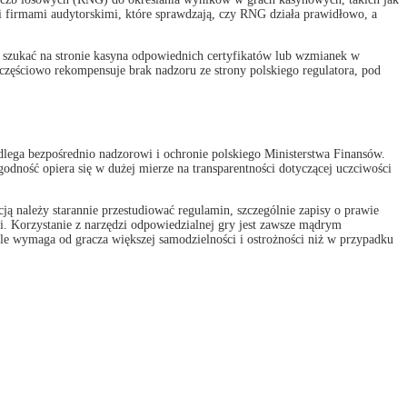
mi firmami audytorskimi, które sprawdzają, czy RNG działa prawidłowo, a
 szukać na stronie kasyna odpowiednich certyfikatów lub wzmianek w
 częściowo rekompensuje brak nadzoru ze strony polskiego regulatora, pod
podlega bezpośrednio nadzorowi i ochronie polskiego Ministerstwa Finansów.
ność opiera się w dużej mierze na transparentności dotyczącej uczciwości
cją należy starannie przestudiować regulamin, szczególnie zapisy o prawie
i. Korzystanie z narzędzi odpowiedzialnej gry jest zawsze mądrym
le wymaga od gracza większej samodzielności i ostrożności niż w przypadku