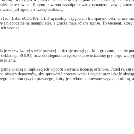
 niezależnie testowane. Kasyno powinno współpracować z uznanymi, zewnętrzny
wania jest zgodna z rzeczywistością.
p. iTech Labs, eCOGRA, GLI) są istotnym sygnałem transparentności. Gracz ma
e i niepodatne na manipulacje, a gracze mają równe szanse. To element, który
 ich wyniki.
ia je w tzw. szarej strefie prawnej – oferuje usługi polskim graczom, ale nie 
klaracja RODO) oraz udostępnia narzędzia odpowiedzialnej gry. Jego wiarygod
e klienta.
 pełną wiedzą o implikacjach wyboru kasyna z licencją offshore. Przed rejestra
 niskich depozytów, aby sprawdzić procesy wpłat i wypłat oraz jakość obsług
wnego poziomu ryzyka prawnego, który jest rekompensowany wygodą i ofertą, a