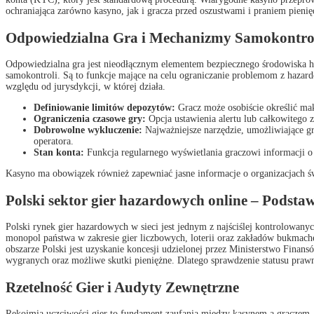
ochraniająca zarówno kasyno, jak i gracza przed oszustwami i praniem pienię
Odpowiedzialna Gra i Mechanizmy Samokontro
Odpowiedzialna gra jest nieodłącznym elementem bezpiecznego środowiska h
samokontroli. Są to funkcje mające na celu ograniczanie problemom z hazard
względu od jurysdykcji, w której działa.
Definiowanie limitów depozytów:
Gracz może osobiście określić mak
Ograniczenia czasowe gry:
Opcja ustawienia alertu lub całkowitego 
Dobrowolne wykluczenie:
Najważniejsze narzędzie, umożliwiające gr
operatora.
Stan konta:
Funkcja regularnego wyświetlania graczowi informacji o
Kasyno ma obowiązek również zapewniać jasne informacje o organizacjach ś
Polski sektor gier hazardowych online – Podst
Polski rynek gier hazardowych w sieci jest jednym z najściślej kontrolowa
monopol państwa w zakresie gier liczbowych, loterii oraz zakładów bukmacher
obszarze Polski jest uzyskanie koncesji udzielonej przez Ministerstwo Finan
wygranych oraz możliwe skutki pieniężne. Dlatego sprawdzenie statusu prawn
Rzetelność Gier i Audyty Zewnętrzne
Rękojmia uczciwości gier to fundament zaufania między kasynem a graczem. 