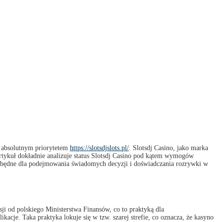
st absolutnym priorytetem
https://slotsdjslots.pl/
. Slotsdj Casino, jako marka
rtykuł dokładnie analizuje status Slotsdj Casino pod kątem wymogów
ezbędne dla podejmowania świadomych decyzji i doświadczania rozrywki w
ji od polskiego Ministerstwa Finansów, co to praktyką dla
acje. Taka praktyka lokuje się w tzw. szarej strefie, co oznacza, że kasyno