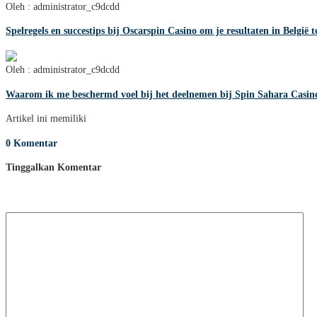
Oleh : administrator_c9dcdd
Spelregels en succestips bij Oscarspin Casino om je resultaten in België t
Oleh : administrator_c9dcdd
Waarom ik me beschermd voel bij het deelnemen bij Spin Sahara Casino
Artikel ini memiliki
0 Komentar
Tinggalkan Komentar