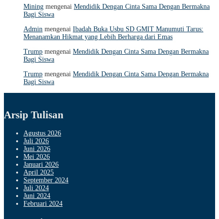
Mining
mengenai
Mendidik Dengan Cinta Sama Dengan Bermakna
Bagi Siswa
Admin
mengenai
Ibadah Buka Usbu SD GMIT Manumuti Tarus:
Menanamkan Hikmat yang Lebih Berharga dari Emas
Trump
mengenai
Mendidik Dengan Cinta Sama Dengan Bermakna
Bagi Siswa
Trump
mengenai
Mendidik Dengan Cinta Sama Dengan Bermakna
Bagi Siswa
Arsip Tulisan
Agustus 2026
Juli 2026
Juni 2026
Mei 2026
Januari 2026
April 2025
September 2024
Juli 2024
Juni 2024
Februari 2024