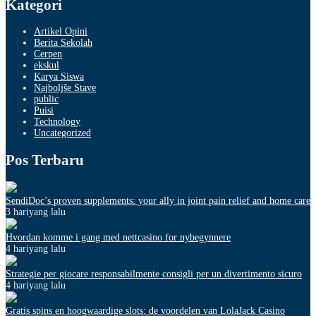
Kategori
Artikel Opini
Berita Sekolah
Cerpen
ekskul
Karya Siswa
Najboljše Stave
public
Puisi
Technology
Uncategorized
Pos Terbaru
SendiDoc’s proven supplements: your ally in joint pain relief and home care
3 hariyang lalu
Hvordan komme i gang med nettcasino for nybegynnere
4 hariyang lalu
Strategie per giocare responsabilmente consigli per un divertimento sicuro
4 hariyang lalu
Gratis spins en hoogwaardige slots: de voordelen van LolaJack Casino