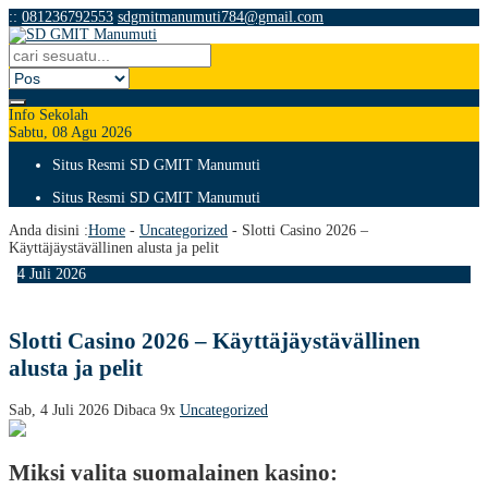
:
:
081236792553
sdgmitmanumuti784@gmail.com
Info Sekolah
Sabtu, 08 Agu 2026
Situs Resmi SD GMIT Manumuti
Situs Resmi SD GMIT Manumuti
Anda disini :
Home
-
Uncategorized
-
Slotti Casino 2026 –
Käyttäjäystävällinen alusta ja pelit
4
Juli
2026
Slotti Casino 2026 – Käyttäjäystävällinen
alusta ja pelit
Sab, 4 Juli 2026
Dibaca 9x
Uncategorized
Miksi valita suomalainen kasino: