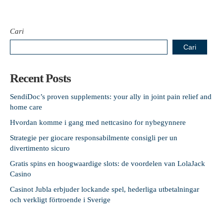
Cari
Cari
Recent Posts
SendiDoc’s proven supplements: your ally in joint pain relief and
home care
Hvordan komme i gang med nettcasino for nybegynnere
Strategie per giocare responsabilmente consigli per un
divertimento sicuro
Gratis spins en hoogwaardige slots: de voordelen van LolaJack
Casino
Casinot Jubla erbjuder lockande spel, hederliga utbetalningar
och verkligt förtroende i Sverige