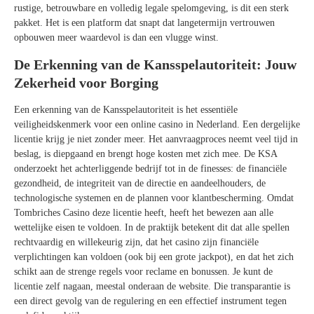
rustige, betrouwbare en volledig legale spelomgeving, is dit een sterk
pakket. Het is een platform dat snapt dat langetermijn vertrouwen
opbouwen meer waardevol is dan een vlugge winst.
De Erkenning van de Kansspelautoriteit: Jouw
Zekerheid voor Borging
Een erkenning van de Kansspelautoriteit is het essentiële
veiligheidskenmerk voor een online casino in Nederland. Een dergelijke
licentie krijg je niet zonder meer. Het aanvraagproces neemt veel tijd in
beslag, is diepgaand en brengt hoge kosten met zich mee. De KSA
onderzoekt het achterliggende bedrijf tot in de finesses: de financiële
gezondheid, de integriteit van de directie en aandeelhouders, de
technologische systemen en de plannen voor klantbescherming. Omdat
Tombriches Casino deze licentie heeft, heeft het bewezen aan alle
wettelijke eisen te voldoen. In de praktijk betekent dit dat alle spellen
rechtvaardig en willekeurig zijn, dat het casino zijn financiële
verplichtingen kan voldoen (ook bij een grote jackpot), en dat het zich
schikt aan de strenge regels voor reclame en bonussen. Je kunt de
licentie zelf nagaan, meestal onderaan de website. Die transparantie is
een direct gevolg van de regulering en een effectief instrument tegen