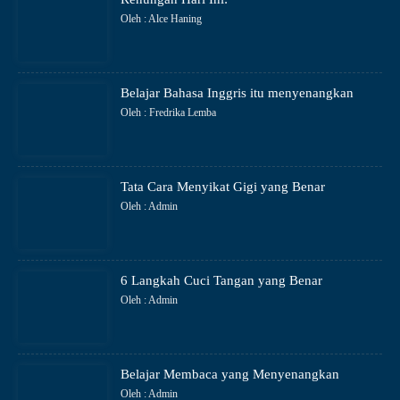
Oleh : Alce Haning
Belajar Bahasa Inggris itu menyenangkan
Oleh : Fredrika Lemba
Tata Cara Menyikat Gigi yang Benar
Oleh : Admin
6 Langkah Cuci Tangan yang Benar
Oleh : Admin
Belajar Membaca yang Menyenangkan
Oleh : Admin