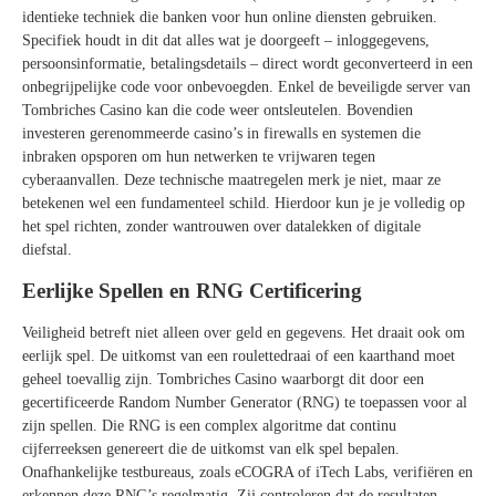
identieke techniek die banken voor hun online diensten gebruiken.
Specifiek houdt in dit dat alles wat je doorgeeft – inloggegevens,
persoonsinformatie, betalingsdetails – direct wordt geconverteerd in een
onbegrijpelijke code voor onbevoegden. Enkel de beveiligde server van
Tombriches Casino kan die code weer ontsleutelen. Bovendien
investeren gerenommeerde casino’s in firewalls en systemen die
inbraken opsporen om hun netwerken te vrijwaren tegen
cyberaanvallen. Deze technische maatregelen merk je niet, maar ze
betekenen wel een fundamenteel schild. Hierdoor kun je je volledig op
het spel richten, zonder wantrouwen over datalekken of digitale
diefstal.
Eerlijke Spellen en RNG Certificering
Veiligheid betreft niet alleen over geld en gegevens. Het draait ook om
eerlijk spel. De uitkomst van een roulettedraai of een kaarthand moet
geheel toevallig zijn. Tombriches Casino waarborgt dit door een
gecertificeerde Random Number Generator (RNG) te toepassen voor al
zijn spellen. Die RNG is een complex algoritme dat continu
cijferreeksen genereert die de uitkomst van elk spel bepalen.
Onafhankelijke testbureaus, zoals eCOGRA of iTech Labs, verifiëren en
erkennen deze RNG’s regelmatig. Zij controleren dat de resultaten