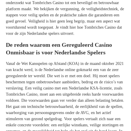
onderzoekt wat Tombriches Casino tot een beveiligd en betrouwbaar
platform maakt. We bekijken de vergunning, de veiligheidstechniek, de
stappen voor veilig spelen en de praktische zaken die garanderen een
goed gevoel. Veiligheid is hier geen leeg begrip, maar een aspect wat
voortdurend wordt toegepast. Je vindt hier hoe Tombriches Casino dat
voor de zijn Nederlandse spelers uitvoert.
De reden waarom een Gereguleerd Casino
Onmisbaar is voor Nederlandse Spelers
Vanaf de Wet Kansspelen op Afstand (KOA) in de maand oktober 2021
van kracht werd, is de Nederlandse online gokmarkt een van de zeer
gereguleerde ter wereld. Die wet is er met een doel. Hij moet spelers
beschermen tegen onbetrouwbare aanbieders, bedrog en de risico’s van
verslaving. Een veilig casino met een Nederlandse KSA-licentie, zoals
Tombriches Casino, moet aan een uitgebreide reeks harde voorwaarden
voldoen. Die voorwaarden gaan ver verder dan alleen belasting betalen.
Het gaat om technische betrouwbaarheid, de eerlijkheid van de spellen,
waarborging van persoonsgegevens onder de AVG, en het actief
stimuleren van gezond spelgedrag. Voor spelers vertaalt zich naar een
enkele concrete voordelen: een eerlijke winstkans, veilige stortingen en