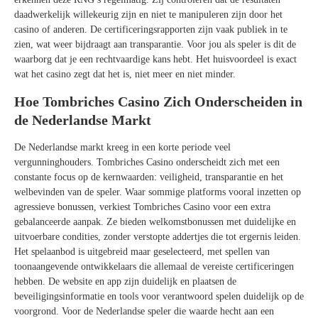
daadwerkelijk willekeurig zijn en niet te manipuleren zijn door het
casino of anderen. De certificeringsrapporten zijn vaak publiek in te
zien, wat weer bijdraagt aan transparantie. Voor jou als speler is dit de
waarborg dat je een rechtvaardige kans hebt. Het huisvoordeel is exact
wat het casino zegt dat het is, niet meer en niet minder.
Hoe Tombriches Casino Zich Onderscheiden in
de Nederlandse Markt
De Nederlandse markt kreeg in een korte periode veel
vergunninghouders. Tombriches Casino onderscheidt zich met een
constante focus op de kernwaarden: veiligheid, transparantie en het
welbevinden van de speler. Waar sommige platforms vooral inzetten op
agressieve bonussen, verkiest Tombriches Casino voor een extra
gebalanceerde aanpak. Ze bieden welkomstbonussen met duidelijke en
uitvoerbare condities, zonder verstopte addertjes die tot ergernis leiden.
Het spelaanbod is uitgebreid maar geselecteerd, met spellen van
toonaangevende ontwikkelaars die allemaal de vereiste certificeringen
hebben. De website en app zijn duidelijk en plaatsen de
beveiligingsinformatie en tools voor verantwoord spelen duidelijk op de
voorgrond. Voor de Nederlandse speler die waarde hecht aan een