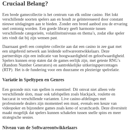
Cruciaal Belang?
Een brede gamecollectie is het centrum van elk online casino. Het lokt
verschillende soorten spelers aan en houdt ze geïnteresseerd door constant
nieuwe uitdagingen aan te bieden. Zonder een breed aanbod zou de ervaring
snel centonig worden. Een goede library geeft harmonie tussen
verschillende categorieën, volatiliteitsniveaus en thema’s, zodat elke speler
iets vindt dat bij zijn wensen past.
Daarnaast geeft een complete collectie aan dat een casino in zee gaat met
een uitgebreid netwerk aan leidende softwareontwikkelaars. Deze
partnerships zijn een indicatie van hoogwaardigheid en geloofwaardigheid.
Spelers kunnen erop staten dat de games eerlijk zijn, met geteste RNG’s
(Random Number Generators) en aantrekkelijke uitkeringspercentages
(RTP). Het is de fundering voor een duurzame en plezierige spelrelatie.
Variatie in Speltypen en Genres
Een gezonde mix van spellen is essentieel. Dit omvat niet alleen vele
verschillende slots, maar ook tafelspellen zoals blackjack, roulette en
baccarat in verschillende varianten. Live casino-afdelingen met
professionele dealers zijn momenteel een must, evenals een keuze van
videopoker en bijzondere games zoals keno of scratchcards. Deze diversiteit
maakt mogelijk dat spelers kunnen schakelen tussen snelle spins en meer
strategische sessies.
Niveau van de Softwareontwikkelaars