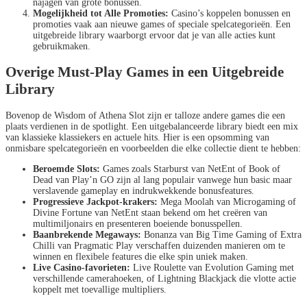
najagen van grote bonussen.
Mogelijkheid tot Alle Promoties:
Casino’s koppelen bonussen en
promoties vaak aan nieuwe games of speciale spelcategorieën. Een
uitgebreide library waarborgt ervoor dat je van alle acties kunt
gebruikmaken.
Overige Must-Play Games in een Uitgebreide
Library
Bovenop de Wisdom of Athena Slot zijn er talloze andere games die een
plaats verdienen in de spotlight. Een uitgebalanceerde library biedt een mix
van klassieke klassiekers en actuele hits. Hier is een opsomming van
onmisbare spelcategorieën en voorbeelden die elke collectie dient te hebben:
Beroemde Slots:
Games zoals Starburst van NetEnt of Book of
Dead van Play’n GO zijn al lang populair vanwege hun basic maar
verslavende gameplay en indrukwekkende bonusfeatures.
Progressieve Jackpot-krakers:
Mega Moolah van Microgaming of
Divine Fortune van NetEnt staan bekend om het creëren van
multimiljonairs en presenteren boeiende bonusspellen.
Baanbrekende Megaways:
Bonanza van Big Time Gaming of Extra
Chilli van Pragmatic Play verschaffen duizenden manieren om te
winnen en flexibele features die elke spin uniek maken.
Live Casino-favorieten:
Live Roulette van Evolution Gaming met
verschillende camerahoeken, of Lightning Blackjack die vlotte actie
koppelt met toevallige multipliers.