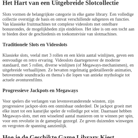
Het Hart van een Uitgebreide Slotcollectie
Slots vormen de belangrijkste categorie in elke game library. Een volledige
collectie overstijgt de basis en omvat verschillende subgenres en functies.
Van klassieke fruitmachines tot complexe videoslots met ontelbare
bonusrondes, de mogelijkheden zijn eindeloos. Het idee is om een tocht aan
te bieden door de geschiedenis en toekomstvisie van slotmachines.
Traditionele Slots en Videoslots
Klassieke slots, veelal met 3 rollen en een klein aantal winlijnen, geven een
eenvoudige en retro ervaring. Videoslots daartegenover de moderne
standaard, met 5 rollen, diverse winlijnen (of Megaways-mechanismen), en
uitgebreide verhaallijnen. Ze bevatten regelmatig gedetailleerde animaties,
betoverende soundtracks en thema’s die lopen van antieke mythologie tot
actuele avonturenfilms.
Progressieve Jackpots en Megaways
Voor spelers die verlangen van levensveranderende winsten, zijn
progressieve jackpot-slots een onmisbaar onderdeel. De jackpot groeit met
elke inzet tot een kansrijke speler de volledige pot wint. Daarnaast hebben
Megaways-slots, met een wisselend aantal manieren om te winnen per spin,
voor een revolutie in de gameplay gezorgd. Ze geven duizenden winwegen
en vergroten de spanning aanzienlijk.
Hoe je de Geschikte Game Library Kiest