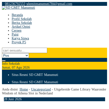
:
:
081236792553
sdgmitmanumuti784@gmail.com
Beranda
Profil Sekolah
Berita Sekolah
Artikel Opini
Cerpen
Puisi
Karya Siswa
Proyek P5
Info Sekolah
Jumat, 07 Agu 2026
Situs Resmi SD GMIT Manumuti
Situs Resmi SD GMIT Manumuti
Anda disini :
Home
-
Uncategorized
-
Uitgebreide Game Library Waaronder
Wisdom of Athena Slot in Nederland
28
Juni
2026