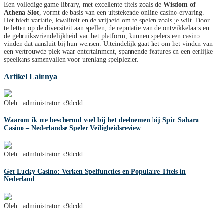
Een volledige game library, met excellente titels zoals de
Wisdom of
Athena Slot
, vormt de basis van een uitstekende online casino-ervaring.
Het biedt variatie, kwaliteit en de vrijheid om te spelen zoals je wilt. Door
te letten op de diversiteit aan spellen, de reputatie van de ontwikkelaars en
de gebruiksvriendelijkheid van het platform, kunnen spelers een casino
vinden dat aansluit bij hun wensen. Uiteindelijk gaat het om het vinden van
een vertrouwde plek waar entertainment, spannende features en een eerlijke
speelkans samenvallen voor urenlang spelplezier.
Artikel Lainnya
Oleh : administrator_c9dcdd
Waarom ik me beschermd voel bij het deelnemen bij Spin Sahara
Casino – Nederlandse Speler Veiligheidsreview
Oleh : administrator_c9dcdd
Get Lucky Casino: Verken Spelfuncties en Populaire Titels in
Nederland
Oleh : administrator_c9dcdd