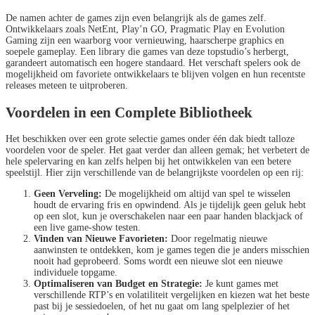
De namen achter de games zijn even belangrijk als de games zelf.
Ontwikkelaars zoals NetEnt, Play’n GO, Pragmatic Play en Evolution
Gaming zijn een waarborg voor vernieuwing, haarscherpe graphics en
soepele gameplay. Een library die games van deze topstudio’s herbergt,
garandeert automatisch een hogere standaard. Het verschaft spelers ook de
mogelijkheid om favoriete ontwikkelaars te blijven volgen en hun recentste
releases meteen te uitproberen.
Voordelen in een Complete Bibliotheek
Het beschikken over een grote selectie games onder één dak biedt talloze
voordelen voor de speler. Het gaat verder dan alleen gemak; het verbetert de
hele spelervaring en kan zelfs helpen bij het ontwikkelen van een betere
speelstijl. Hier zijn verschillende van de belangrijkste voordelen op een rij:
Geen Verveling:
De mogelijkheid om altijd van spel te wisselen
houdt de ervaring fris en opwindend. Als je tijdelijk geen geluk hebt
op een slot, kun je overschakelen naar een paar handen blackjack of
een live game-show testen.
Vinden van Nieuwe Favorieten:
Door regelmatig nieuwe
aanwinsten te ontdekken, kom je games tegen die je anders misschien
nooit had geprobeerd. Soms wordt een nieuwe slot een nieuwe
individuele topgame.
Optimaliseren van Budget en Strategie:
Je kunt games met
verschillende RTP’s en volatiliteit vergelijken en kiezen wat het beste
past bij je sessiedoelen, of het nu gaat om lang spelplezier of het