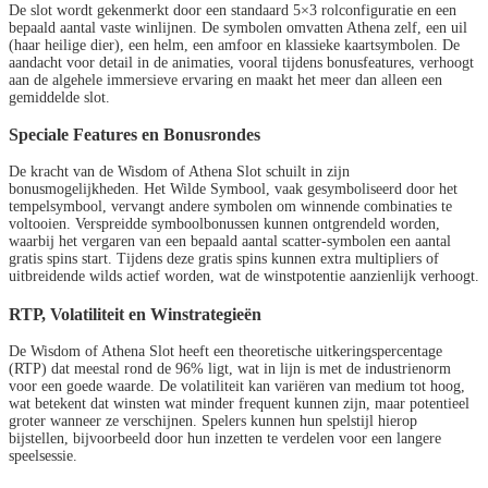
De slot wordt gekenmerkt door een standaard 5×3 rolconfiguratie en een
bepaald aantal vaste winlijnen. De symbolen omvatten Athena zelf, een uil
(haar heilige dier), een helm, een amfoor en klassieke kaartsymbolen. De
aandacht voor detail in de animaties, vooral tijdens bonusfeatures, verhoogt
aan de algehele immersieve ervaring en maakt het meer dan alleen een
gemiddelde slot.
Speciale Features en Bonusrondes
De kracht van de Wisdom of Athena Slot schuilt in zijn
bonusmogelijkheden. Het Wilde Symbool, vaak gesymboliseerd door het
tempelsymbool, vervangt andere symbolen om winnende combinaties te
voltooien. Verspreidde symboolbonussen kunnen ontgrendeld worden,
waarbij het vergaren van een bepaald aantal scatter-symbolen een aantal
gratis spins start. Tijdens deze gratis spins kunnen extra multipliers of
uitbreidende wilds actief worden, wat de winstpotentie aanzienlijk verhoogt.
RTP, Volatiliteit en Winstrategieën
De Wisdom of Athena Slot heeft een theoretische uitkeringspercentage
(RTP) dat meestal rond de 96% ligt, wat in lijn is met de industrienorm
voor een goede waarde. De volatiliteit kan variëren van medium tot hoog,
wat betekent dat winsten wat minder frequent kunnen zijn, maar potentieel
groter wanneer ze verschijnen. Spelers kunnen hun spelstijl hierop
bijstellen, bijvoorbeeld door hun inzetten te verdelen voor een langere
speelsessie.