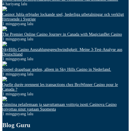
4 hariyang lalu
Casinot Jubla erbjuder lockande spel, hederliga utbetalningar och verkligt
förtroende i Sverige
1 mingguyang lalu
The Premier Online Casino Journey in Canada with MagicianBet Casino
1 mingguyang lalu
SkyHills Casino Auszahlungsgeschwindigkeit: Meine 3-Test-Analyse aus
Deutschland
1 mingguyang lalu
Soepel draagbaar spelen, alleen in Sky Hills Casino in Nederland.
1 mingguyang lalu
Quelle durée prennent les transactions chez BroWinner Casino pour le
Canada ?
1 mingguyang lalu
Valmiina pelailemaan ja saavuttamaan voittoja isosti Casinova Casino
toivottaa sinut vastaan Suomesta
1 mingguyang lalu
Blog Guru