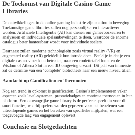
De Toekomst van Digitale Casino Game
Libraries
De ontwikkelingen in de online gaming industrie zijn continu in beweging.
Toekomstige game libraries zullen nog persoonlijker en interactiever
worden. Artificiële Intelligentie (AI) kan dienen om gamevoorkeuren te
analyseren en individuele spelaanbevelingen te doen, waardoor de enorme
catalogus beter hanteerbaar wordt voor individuele spelers.
Daarnaast zullen moderne technologieën zoals virtual reality (VR) en
augmented reality (AR) geleidelijk hun intrede doen. Beeld je in dat je een
digitale casino-vloer kunt betreden, naar een roulettetafel loopt en de
Wisdom of Athena Slot in een 3D-omgeving ervaart. Dit peil van immersie
zal de definitie van een ‘complete’ bibliotheek naar een nieuw niveau tillen.
Aandacht op Gamification en Toernooien
Nog een trend in opkomst is gamification. Casino’s implementeren vaker
aspecten zoals level-systemen, prestatiebadges en continue toernooien in hun
platform. Een omvangrijke game library is de perfecte speeltuin voor dit
soort functies, waarbij spelers worden geprezen voor het beoefenen van
uiteenlopende games en het bereiken van specifieke mijlpalen, wat een
toegevoegde laag van engagement oplevert.
Conclusie en Slotgedachten