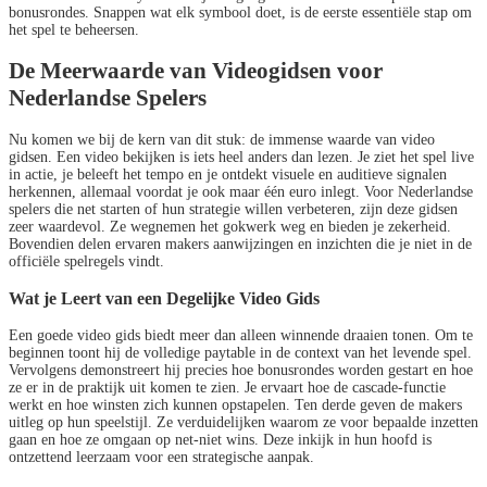
bonusrondes. Snappen wat elk symbool doet, is de eerste essentiële stap om
het spel te beheersen.
De Meerwaarde van Videogidsen voor
Nederlandse Spelers
Nu komen we bij de kern van dit stuk: de immense waarde van video
gidsen. Een video bekijken is iets heel anders dan lezen. Je ziet het spel live
in actie, je beleeft het tempo en je ontdekt visuele en auditieve signalen
herkennen, allemaal voordat je ook maar één euro inlegt. Voor Nederlandse
spelers die net starten of hun strategie willen verbeteren, zijn deze gidsen
zeer waardevol. Ze wegnemen het gokwerk weg en bieden je zekerheid.
Bovendien delen ervaren makers aanwijzingen en inzichten die je niet in de
officiële spelregels vindt.
Wat je Leert van een Degelijke Video Gids
Een goede video gids biedt meer dan alleen winnende draaien tonen. Om te
beginnen toont hij de volledige paytable in de context van het levende spel.
Vervolgens demonstreert hij precies hoe bonusrondes worden gestart en hoe
ze er in de praktijk uit komen te zien. Je ervaart hoe de cascade-functie
werkt en hoe winsten zich kunnen opstapelen. Ten derde geven de makers
uitleg op hun speelstijl. Ze verduidelijken waarom ze voor bepaalde inzetten
gaan en hoe ze omgaan op net-niet wins. Deze inkijk in hun hoofd is
ontzettend leerzaam voor een strategische aanpak.