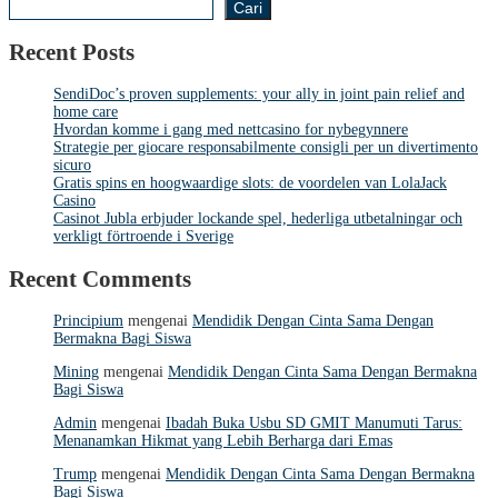
Cari
Recent Posts
SendiDoc’s proven supplements: your ally in joint pain relief and
home care
Hvordan komme i gang med nettcasino for nybegynnere
Strategie per giocare responsabilmente consigli per un divertimento
sicuro
Gratis spins en hoogwaardige slots: de voordelen van LolaJack
Casino
Casinot Jubla erbjuder lockande spel, hederliga utbetalningar och
verkligt förtroende i Sverige
Recent Comments
Principium
mengenai
Mendidik Dengan Cinta Sama Dengan
Bermakna Bagi Siswa
Mining
mengenai
Mendidik Dengan Cinta Sama Dengan Bermakna
Bagi Siswa
Admin
mengenai
Ibadah Buka Usbu SD GMIT Manumuti Tarus:
Menanamkan Hikmat yang Lebih Berharga dari Emas
Trump
mengenai
Mendidik Dengan Cinta Sama Dengan Bermakna
Bagi Siswa