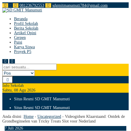
:
:
081236792553
sdgmitmanumuti784@gmail.com
Beranda
Profil Sekolah
Berita Sekolah
Artikel Opini
Cerpen
Puisi
Karya Siswa
Proyek P5
Info Sekolah
Sabtu, 08 Agu 2026
Situs Resmi SD GMIT Manumuti
Situs Resmi SD GMIT Manumuti
Anda disini :
Home
-
Uncategorized
-
Videogidsen Klaarstaand: Ontdek de
Grondbeginselen van Tricky Treats Slot voor Nederland
7
Juli
2026