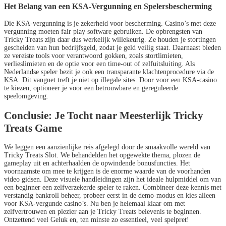
Het Belang van een KSA-Vergunning en Spelersbescherming
Die KSA-vergunning is je zekerheid voor bescherming. Casino’s met deze
vergunning moeten fair play software gebruiken. De opbrengsten van
Tricky Treats zijn daar dus werkelijk willekeurig. Ze houden je stortingen
gescheiden van hun bedrijfsgeld, zodat je geld veilig staat. Daarnaast bieden
ze vereiste tools voor verantwoord gokken, zoals stortlimieten,
verlieslimieten en de optie voor een time-out of zelfuitsluiting. Als
Nederlandse speler bezit je ook een transparante klachtenprocedure via de
KSA. Dit vangnet treft je niet op illegale sites. Door voor een KSA-casino
te kiezen, optioneer je voor een betrouwbare en gereguleerde
speelomgeving.
Conclusie: Je Tocht naar Meesterlijk Tricky
Treats Game
We leggen een aanzienlijke reis afgelegd door de smaakvolle wereld van
Tricky Treats Slot. We behandelden het opgewekte thema, plozen de
gameplay uit en achterhaalden de opwindende bonusfuncties. Het
voornaamste om mee te krijgen is de enorme waarde van de voorhanden
video gidsen. Deze visuele handleidingen zijn het ideale hulpmiddel om van
een beginner een zelfverzekerde speler te raken. Combineer deze kennis met
verstandig bankroll beheer, probeer eerst in de demo-modus en kies alleen
voor KSA-vergunde casino’s. Nu ben je helemaal klaar om met
zelfvertrouwen en plezier aan je Tricky Treats belevenis te beginnen.
Ontzettend veel Geluk en, ten minste zo essentieel, veel spelpret!