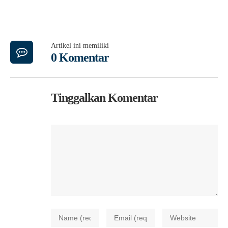
Artikel ini memiliki
0 Komentar
Tinggalkan Komentar