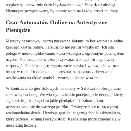
wypłaty są przeważnie dużo błyskawiczniejsze. Nasz dział obsługi
klienta jest przygotowany, by pomóc wam na każdej części tej drogi.
Czar Automatów Online na Autentyczne
Pieniądze
Maszyny hazardowe, inaczej nazywane slotami, to bez wątpienia sedno
każdego kasyna online. SafeCasino nie jest tu wyjątkiem. Ich siła
polega w nieskomplikowaniu, która współgra z ogromnym potencjałem
nagród. Nie macie obowiązku przyswajać trudnych strategii, żeby
rozpocząć. Dobieracie grę, wyznaczacie stawkę i wprawiacie w ruch
bębny w ruch. To dokładnie ta prostota, skojarzona z dreszczem
oczekiwania na układ symboli, tworzy unikalne wrażenia.
W kontraście do gier stołowych, automaty w SafeCasino oferują wam
całkowitą swobodę. We własnym zakresie podejmujecie decyzje, kiedy
się bawicie, jak długo i za jakie pieniądze. To zabawa, która
przystosowuje się do waszego grafiku. Dzisiejsze sloty to zazwyczaj
wielomedialne dzieła. Urzekają grafiką, angażują fabułą i dźwiękiem,
który przenosi w inną rzeczywistość. Każda sesja może zmienić się w
niezależną historię.