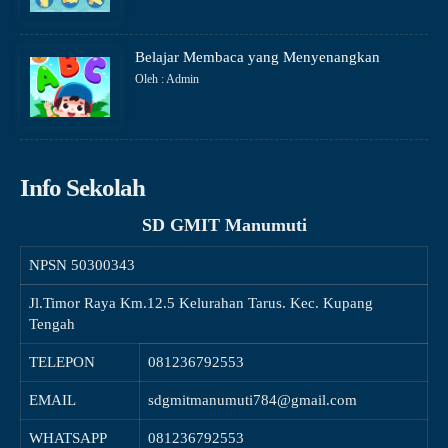
Belajar Membaca yang Menyenangkan
Oleh : Admin
Info Sekolah
SD GMIT Manumuti
NPSN
50300343
Jl.Timor Raya Km.12.5 Kelurahan Tarus. Kec. Kupang
Tengah
TELEPON
081236792553
EMAIL
sdgmitmanumuti784@gmail.com
WHATSAPP
081236792553