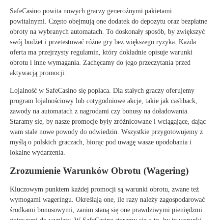
SafeCasino powita nowych graczy generoźnymi pakietami
powitalnymi. Często obejmują one dodatek do depozytu oraz bezpłatne
obroty na wybranych automatach. To doskonały sposób, by zwiększyć
swój budżet i przetestować różne gry bez większego ryzyka. Każda
oferta ma przejrzysty regulamin, który dokładnie opisuje warunki
obrotu i inne wymagania. Zachęcamy do jego przeczytania przed
aktywacją promocji.
Lojalność w SafeCasino się popłaca. Dla stałych graczy oferujemy
program lojalnościowy lub cotygodniowe akcje, takie jak cashback,
zawody na automatach z nagrodami czy bonusy na doładowania.
Staramy się, by nasze promocje były zróżnicowane i wciągające, dając
wam stale nowe powody do odwiedzin. Wszystkie przygotowujemy z
myślą o polskich graczach, biorąc pod uwagę wasze upodobania i
lokalne wydarzenia.
Zrozumienie Warunków Obrotu (Wagering)
Kluczowym punktem każdej promocji są warunki obrotu, zwane też
wymogami wageringu. Określają one, ile razy należy zagospodarować
środkami bonusowymi, zanim staną się one prawdziwymi pieniędzmi