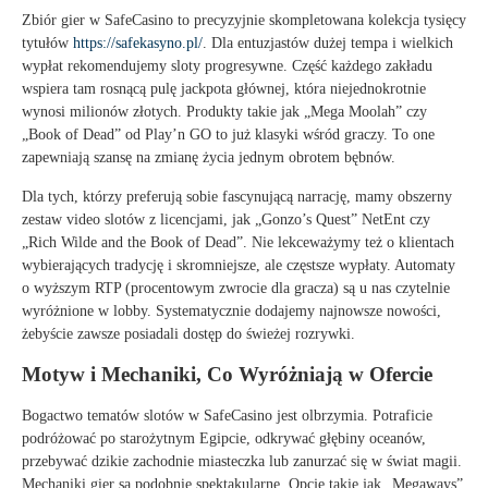
Zbiór gier w SafeCasino to precyzyjnie skompletowana kolekcja tysięcy
tytułów
https://safekasyno.pl/
. Dla entuzjastów dużej tempa i wielkich
wypłat rekomendujemy sloty progresywne. Część każdego zakładu
wspiera tam rosnącą pulę jackpota głównej, która niejednokrotnie
wynosi milionów złotych. Produkty takie jak „Mega Moolah” czy
„Book of Dead” od Play’n GO to już klasyki wśród graczy. To one
zapewniają szansę na zmianę życia jednym obrotem bębnów.
Dla tych, którzy preferują sobie fascynującą narrację, mamy obszerny
zestaw video slotów z licencjami, jak „Gonzo’s Quest” NetEnt czy
„Rich Wilde and the Book of Dead”. Nie lekceważymy też o klientach
wybierających tradycję i skromniejsze, ale częstsze wypłaty. Automaty
o wyższym RTP (procentowym zwrocie dla gracza) są u nas czytelnie
wyróżnione w lobby. Systematycznie dodajemy najnowsze nowości,
żebyście zawsze posiadali dostęp do świeżej rozrywki.
Motyw i Mechaniki, Co Wyróżniają w Ofercie
Bogactwo tematów slotów w SafeCasino jest olbrzymia. Potraficie
podróżować po starożytnym Egipcie, odkrywać głębiny oceanów,
przebywać dzikie zachodnie miasteczka lub zanurzać się w świat magii.
Mechaniki gier są podobnie spektakularne. Opcje takie jak „Megaways”