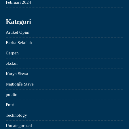
Februari 2024
Kategori
Artikel Opini
Berita Sekolah
Cerpen
ekskul
Karya Siswa
Najboljše Stave
public
Puisi
Technology
Uncategorized