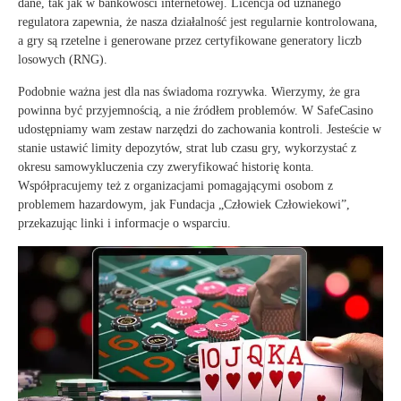
dane, tak jak w bankowości internetowej. Licencja od uznanego
regulatora zapewnia, że nasza działalność jest regularnie kontrolowana,
a gry są rzetelne i generowane przez certyfikowane generatory liczb
losowych (RNG).
Podobnie ważna jest dla nas świadoma rozrywka. Wierzymy, że gra
powinna być przyjemnością, a nie źródłem problemów. W SafeCasino
udostępniamy wam zestaw narzędzi do zachowania kontroli. Jesteście w
stanie ustawić limity depozytów, strat lub czasu gry, wykorzystać z
okresu samowykluczenia czy zweryfikować historię konta.
Współpracujemy też z organizacjami pomagającymi osobom z
problemem hazardowym, jak Fundacja „Człowiek Człowiekowi”,
przekazując linki i informacje o wsparciu.