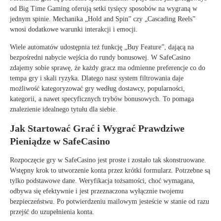
od Big Time Gaming oferują setki tysięcy sposobów na wygraną w
jednym spinie. Mechanika „Hold and Spin” czy „Cascading Reels”
wnosi dodatkowe warunki interakcji i emocji.
Wiele automatów udostępnia też funkcję „Buy Feature”, dającą na
bezpośredni nabycie wejścia do rundy bonusowej. W SafeCasino
zdajemy sobie sprawę, że każdy gracz ma odmienne preferencje co do
tempa gry i skali ryzyka. Dlatego nasz system filtrowania daje
możliwość kategoryzować gry według dostawcy, popularności,
kategorii, a nawet specyficznych trybów bonusowych. To pomaga
znalezienie idealnego tytułu dla siebie.
Jak Startować Grać i Wygrać Prawdziwe
Pieniądze w SafeCasino
Rozpoczęcie gry w SafeCasino jest proste i zostało tak skonstruowane.
Wstępny krok to utworzenie konta przez krótki formularz. Potrzebne są
tylko podstawowe dane. Weryfikacja tożsamości, choć wymagana,
odbywa się efektywnie i jest przeznaczona wyłącznie twojemu
bezpieczeństwu. Po potwierdzeniu mailowym jesteście w stanie od razu
przejść do uzupełnienia konta.