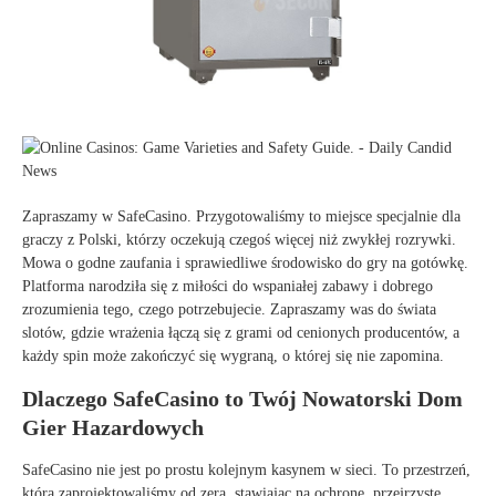
Zapraszamy w SafeCasino. Przygotowaliśmy to miejsce specjalnie dla
graczy z Polski, którzy oczekują czegoś więcej niż zwykłej rozrywki.
Mowa o godne zaufania i sprawiedliwe środowisko do gry na gotówkę.
Platforma narodziła się z miłości do wspaniałej zabawy i dobrego
zrozumienia tego, czego potrzebujecie. Zapraszamy was do świata
slotów, gdzie wrażenia łączą się z grami od cenionych producentów, a
każdy spin może zakończyć się wygraną, o której się nie zapomina.
Dlaczego SafeCasino to Twój Nowatorski Dom
Gier Hazardowych
SafeCasino nie jest po prostu kolejnym kasynem w sieci. To przestrzeń,
którą zaprojektowaliśmy od zera, stawiając na ochronę, przejrzyste