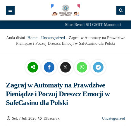
Situs Resmi SD GMIT Manumuti
Anda disini :
Home
-
Uncategorized
-
Zagraj w Automaty na Prawdziwe
Pieniądze i Poczuj Dreszcz Emocji w SafeCasino dla Polski
Zagraj w Automaty na Prawdziwe
Pieniądze i Poczuj Dreszcz Emocji w
SafeCasino dla Polski
Sel, 7 Juli 2026
Dibaca 8x
Uncategorized