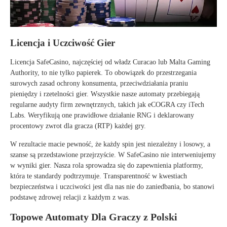
Licencja i Uczciwość Gier
Licencja SafeCasino, najczęściej od władz Curacao lub Malta Gaming
Authority, to nie tylko papierek. To obowiązek do przestrzegania
surowych zasad ochrony konsumenta, przeciwdziałania praniu
pieniędzy i rzetelności gier. Wszystkie nasze automaty przebiegają
regularne audyty firm zewnętrznych, takich jak eCOGRA czy iTech
Labs. Weryfikują one prawidłowe działanie RNG i deklarowany
procentowy zwrot dla gracza (RTP) każdej gry.
W rezultacie macie pewność, że każdy spin jest niezależny i losowy, a
szanse są przedstawione przejrzyście. W SafeCasino nie interweniujemy
w wyniki gier. Nasza rola sprowadza się do zapewnienia platformy,
która te standardy podtrzymuje. Transparentność w kwestiach
bezpieczeństwa i uczciwości jest dla nas nie do zaniedbania, bo stanowi
podstawę zdrowej relacji z każdym z was.
Topowe Automaty Dla Graczy z Polski