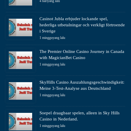
4 hariyang lalu
Casinot Jubla erbjuder lockande spel,
hederliga utbetalningar och verkligt förtroende
i Sverige
1 mingguyang lalu
The Premier Online Casino Journey in Canada
with MagicianBet Casino
1 mingguyang lalu
SkyHills Casino Auszahlungsgeschwindigkeit:
Meine 3-Test-Analyse aus Deutschland
1 mingguyang lalu
Soepel draagbaar spelen, alleen in Sky Hills
Casino in Nederland.
1 mingguyang lalu