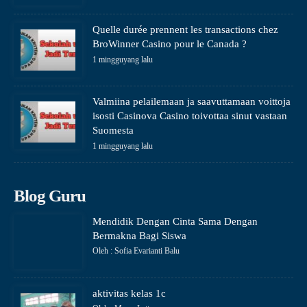
Quelle durée prennent les transactions chez
BroWinner Casino pour le Canada ?
1 mingguyang lalu
Valmiina pelailemaan ja saavuttamaan voittoja
isosti Casinova Casino toivottaa sinut vastaan
Suomesta
1 mingguyang lalu
Blog Guru
Mendidik Dengan Cinta Sama Dengan
Bermakna Bagi Siswa
Oleh : Sofia Evarianti Balu
aktivitas kelas 1c