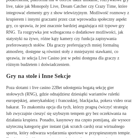
live, takie jak Monopoly Live, Dream Catcher czy Crazy Time, które
integrować elementy gry z show telewizyjnym. Możliwość rozmowy z
krupierem i innymi graczami przez czat wprowadza społeczny aspekt
gry, co sprawia, że jest znacznie bardziej angażująca niż typowe gry
RNG. Ta rozgrywka jest wzbogacona o dodatkowe możliwości, jak
statystyki na żywo, różne kąty kamery czy funkcja zapisywania
preferowanych stołów. Dla graczy preferujących mniej formalną
atmosferę, dostępne są również stoły z mniejszymi stawkami, co
sprawia, że sekcja Live Casino jest w pełni dostępna dla graczy z
różnym budżetem i doświadczeniem.
Gry na stole i Inne Sekcje
Poza slotami i live casino 22Bet udostępnia bogatą sekcję gier
stołowych (RNG), gdzie odnajdziesz dziesiątki wariantów ruletki
europejskiej, amerykańskiej i francuskiej, blackjacka, pokera video oraz
bakarat. To znakomita opcja dla tych, którzy pragną ćwiczyć strategię
lub zwyczajnie cieszyć się szybszym tempem gry bez oczekiwania na
działania krupiera. Ponadto, kasynowy ma często pomijaną, ale wysoce
użyteczną kategorię gier instant (jak scratch cards) oraz wirtualnego
sportu, który odtwarza wydarzenia sportowe w przyspieszonym tempie.