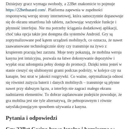
Dzisiejszy gracz wymaga swobody, a 22Bet znakomicie to pojmuje
https://22bethazard.com/
. Platforma zapewnia w zupełności
responsywną wersję strony internetowej, która samoczynnie dopasowuje
się do ekranu smartfona lub tabletu, zachowując wszystkie funkcje i
płynność interfejsu. Nie ma potrzeby ściągania dodatkowej aplikacji,
choć taka opcja także jest dostępna dla systemów Android. Gry są
zoptymalizowane pod kątem urządzeń mobilnych, co oznacza, że nawet
zaawansowane technologicznie sloty czy transmisje na żywo z
krupierem pracują bez zarzutu. Moje testy pokazują, że mobilna wersja
kasyna jest intuicyjna, pozwala na łatwe dokonywanie depozytów i
wypłat oraz udostępnia pełny dostęp do promocji. Dzięki temu jesteś w
stanie cieszyć się ulubionymi grami podczas podróży, w kolejce czy na
kanapie, bez strat w jakości rozgrywki. Co ważne, optymalizacja odnosi
się również zużycia baterii i danych mobilnych – transmisje są płynne
nawet przy słabszym łączu, a interfejs nie zagraci małego ekranu
nadmiarem elementów. To dobrze zaplanowane podejście powoduje, że
gra mobilna jest nie tyle alternatywą, ile pełnoprawnym i równie
satysfakcjonującym sposobem używania z kasyna.
Pytania i odpowiedzi