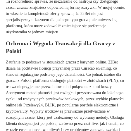
Ta różnorodność sprawia, że niezależnie od nastroju czy dostępnego
czasu, zawsze znajdziesz odpowiednią formę rozrywki. W mojej ocenie,
to właśnie ta kompletność oferty sprawia, że 22Bet nie jest
specjalistycznym kasynem dla jednego typu gracza, ale uniwersalną
platformą, która może zadowolić zmieniające się preferencje
użytkownika w jednym miejscu.
Ochrona i Wygoda Transakcji dla Graczy z
Polski
Zaufanie to podstawa w stosunkach gracza z kasynem online. 22Bet
działa na podstawie licencji przyznanej przez Curacao eGaming, co
stanowi regulacyjne podstawy jego działalności. Co jednak istotne dla
gracza z Polski, platforma obsługuje płatności w złotówkach (PLN), co
usuwa nieprzyjemne przewalutowania i połączone z nimi koszty.
Asortyment metod płatności jest rozległa i przystosowana do lokalnego
rynku: od tradycyjnych przelewów bankowych, przez szybkie płatności
online jak Przelewy24, BLIK, po popularne portfele elektroniczne i
kryptowaluty. Wypłaty środków są przeważnie przetwarzane w
rozsądnym czasie, który jest uzależniony od wybranej metody. Obsługa
klienta dostępna jest po polsku, zarówno przez czat live, jak i email, co
w razie ewentualnych wątpliwości czy problemów zapewnia szybką i