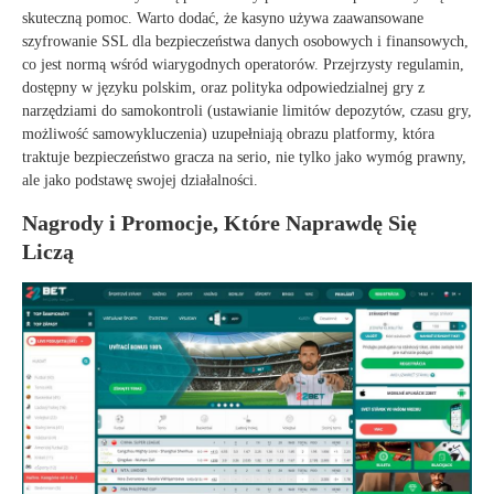
skuteczną pomoc. Warto dodać, że kasyno używa zaawansowane
szyfrowanie SSL dla bezpieczeństwa danych osobowych i finansowych,
co jest normą wśród wiarygodnych operatorów. Przejrzysty regulamin,
dostępny w języku polskim, oraz polityka odpowiedzialnej gry z
narzędziami do samokontroli (ustawianie limitów depozytów, czasu gry,
możliwość samowykluczenia) uzupełniają obrazu platformy, która
traktuje bezpieczeństwo gracza na serio, nie tylko jako wymóg prawny,
ale jako podstawę swojej działalności.
Nagrody i Promocje, Które Naprawdę Się
Liczą