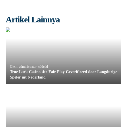
Artikel Lainnya
Oleh : administrator_c9dcdd
True Luck Casino site Fair Play Geverifieerd door Langdurige
Speler uit Nederland