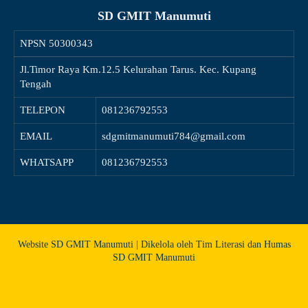
SD GMIT Manumuti
NPSN
50300343
Jl.Timor Raya Km.12.5 Kelurahan Tarus. Kec. Kupang
Tengah
TELEPON
081236792553
EMAIL
sdgmitmanumuti784@gmail.com
WHATSAPP
081236792553
Website SD GMIT Manumuti | Dikelola oleh Tim Literasi dan Humas
SD GMIT Manumuti