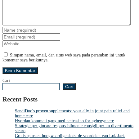
Simpan nama, email, dan situs web saya pada peramban ini untuk
komentar saya berikutnya.
Cari
Cari
Recent Posts
SendiDoc’s proven supplements: your ally in joint pain relief and
home care
Hvordan komme i gang med nettcasino for nybegynnere
Strategie per giocare responsabilmente consigli per un divertimento
sicuro
Gratis spins en hoogwaardige slots: de voordelen van LolaJack