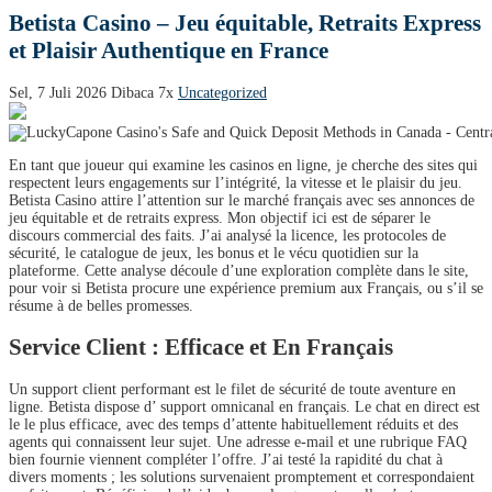
Betista Casino – Jeu équitable, Retraits Express
et Plaisir Authentique en France
Sel, 7 Juli 2026
Dibaca 7x
Uncategorized
En tant que joueur qui examine les casinos en ligne, je cherche des sites qui
respectent leurs engagements sur l’intégrité, la vitesse et le plaisir du jeu.
Betista Casino attire l’attention sur le marché français avec ses annonces de
jeu équitable et de retraits express. Mon objectif ici est de séparer le
discours commercial des faits. J’ai analysé la licence, les protocoles de
sécurité, le catalogue de jeux, les bonus et le vécu quotidien sur la
plateforme. Cette analyse découle d’une exploration complète dans le site,
pour voir si Betista procure une expérience premium aux Français, ou s’il se
résume à de belles promesses.
Service Client : Efficace et En Français
Un support client performant est le filet de sécurité de toute aventure en
ligne. Betista dispose d’ support omnicanal en français. Le chat en direct est
le le plus efficace, avec des temps d’attente habituellement réduits et des
agents qui connaissent leur sujet. Une adresse e-mail et une rubrique FAQ
bien fournie viennent compléter l’offre. J’ai testé la rapidité du chat à
divers moments ; les solutions survenaient promptement et correspondaient