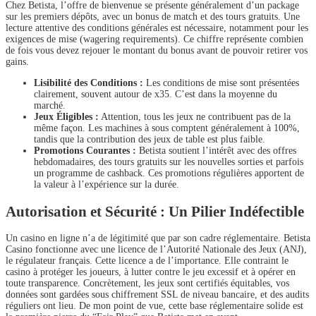
Chez Betista, l’offre de bienvenue se présente généralement d’un package
sur les premiers dépôts, avec un bonus de match et des tours gratuits. Une
lecture attentive des conditions générales est nécessaire, notamment pour les
exigences de mise (wagering requirements). Ce chiffre représente combien
de fois vous devez rejouer le montant du bonus avant de pouvoir retirer vos
gains.
Lisibilité des Conditions :
Les conditions de mise sont présentées
clairement, souvent autour de x35. C’est dans la moyenne du
marché.
Jeux Éligibles :
Attention, tous les jeux ne contribuent pas de la
même façon. Les machines à sous comptent généralement à 100%,
tandis que la contribution des jeux de table est plus faible.
Promotions Courantes :
Betista soutient l’intérêt avec des offres
hebdomadaires, des tours gratuits sur les nouvelles sorties et parfois
un programme de cashback. Ces promotions régulières apportent de
la valeur à l’expérience sur la durée.
Autorisation et Sécurité : Un Pilier Indéfectible
Un casino en ligne n’a de légitimité que par son cadre réglementaire. Betista
Casino fonctionne avec une licence de l’Autorité Nationale des Jeux (ANJ),
le régulateur français. Cette licence a de l’importance. Elle contraint le
casino à protéger les joueurs, à lutter contre le jeu excessif et à opérer en
toute transparence. Concrètement, les jeux sont certifiés équitables, vos
données sont gardées sous chiffrement SSL de niveau bancaire, et des audits
réguliers ont lieu. De mon point de vue, cette base réglementaire solide est