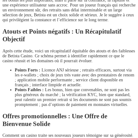
les bonus les plus importants, mais il parie sur la confiance, la rapidité et
une expérience utilisateur sans accroc. Pour un joueur français qui recherche
un environnement sûr, des retraits sans délai interminable et un large
sélection de jeux, Betista est un choix solide et sérieux. Je le suggère à ceux
qui privilégient la constance et l’efficience sur le long terme.
Atouts et Points négatifs : Un Récapitulatif
Objectif
Après cette étude, voici un récapitulatif équitable des atouts et des faiblesses
de Betista Casino. Ce schéma permet à identifier rapidement ce que le
casino réussit et les domaines où il pourrait évoluer.
Points Forts :
Licence ANJ sérieuse ; retraits efficaces, surtout via
les e-wallets ; choix de jeux très vaste avec des prestataires de renom
; application mobile performante ; service client disponible en
français ; interface limpide et actuelle.
Points Faibles :
Les bonus, bien que convenables, ne sont pas les
plus généreux du marché ; la vérification KYC, bien que standard,
peut ralentir un premier retrait si les documents ne sont pas soumis
promptement ; pas d’options de paiement en monnaies virtuelles.
Offres promotionnelles : Une Offre de
Bienvenue Solide
Comment un casino traite ses nouveaux joueurs témoigne sur sa générosité.