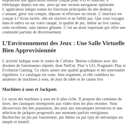
disposition une application mobile conçue pour iOS et Android, à
télécharger depuis son site, ainsi qu’une version navigateur optimisée.
L’application intègre toutes les fonctions principales du site desktop :
s’amuser, gérer son compte, déposer et effectuer un retrait. L’interface est
conçue à l’écran tactile, elle est réactive et ne faiblit pas. Que vous voyagez
dans le métro ou sur votre canapé, la qualité de jeu, même au live casino,
reste excellente, sans latence gênante. C’est un atout important qui offre une
continuité parfaite de divertissement.
L’Environnement des Jeux : Une Salle Virtuelle
Bien Approvisionnée
L’activité ludique reste le centre de l’affaire. Betista collabore avec des
dizaines de fournisseurs réputés, dont NetEnt, Play’n GO, Pragmatic Play et
Evolution Gaming. Ce choix assure une qualité graphique et des nouveautés
régulières. Le catalogue est vaste, bien organisée, et elle comblera les
amateurs de machines à sous, de jeux de table et de casino live.
Machines à sous et Jackpots
Le rayon des machines à sous est le plus riche. Il propose des centaines de
titres, des classiques intemporels aux vidéo-slots les plus récentes. Vous
découvrirez des hits populaires, des jeux aux mécaniques inventives et une
sélection de jackpots progressifs aux montants parfois vertigineux.
Rechercher un jeu par fournisseur, par thème ou par type de mécanique est
simple et intuitif.