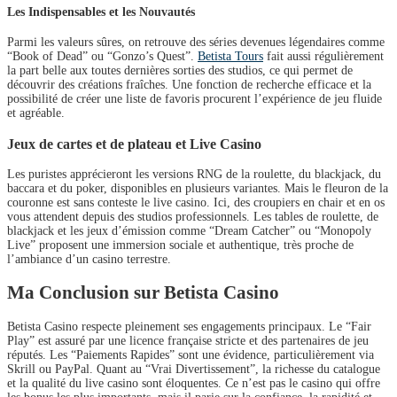
Les Indispensables et les Nouvautés
Parmi les valeurs sûres, on retrouve des séries devenues légendaires comme
“Book of Dead” ou “Gonzo’s Quest”.
Betista Tours
fait aussi régulièrement
la part belle aux toutes dernières sorties des studios, ce qui permet de
découvrir des créations fraîches. Une fonction de recherche efficace et la
possibilité de créer une liste de favoris procurent l’expérience de jeu fluide
et agréable.
Jeux de cartes et de plateau et Live Casino
Les puristes apprécieront les versions RNG de la roulette, du blackjack, du
baccara et du poker, disponibles en plusieurs variantes. Mais le fleuron de la
couronne est sans conteste le live casino. Ici, des croupiers en chair et en os
vous attendent depuis des studios professionnels. Les tables de roulette, de
blackjack et les jeux d’émission comme “Dream Catcher” ou “Monopoly
Live” proposent une immersion sociale et authentique, très proche de
l’ambiance d’un casino terrestre.
Ma Conclusion sur Betista Casino
Betista Casino respecte pleinement ses engagements principaux. Le “Fair
Play” est assuré par une licence française stricte et des partenaires de jeu
réputés. Les “Paiements Rapides” sont une évidence, particulièrement via
Skrill ou PayPal. Quant au “Vrai Divertissement”, la richesse du catalogue
et la qualité du live casino sont éloquentes. Ce n’est pas le casino qui offre