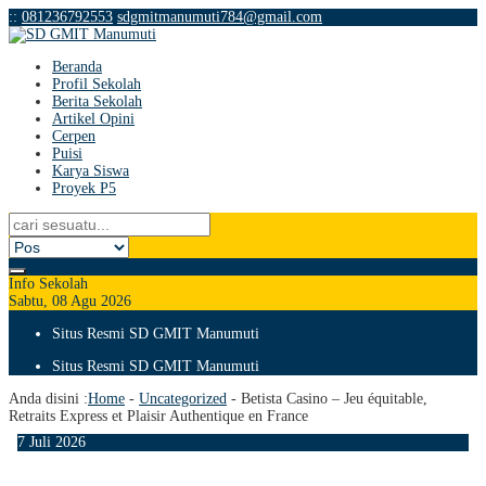
:
:
081236792553
sdgmitmanumuti784@gmail.com
Beranda
Profil Sekolah
Berita Sekolah
Artikel Opini
Cerpen
Puisi
Karya Siswa
Proyek P5
Info Sekolah
Sabtu, 08 Agu 2026
Situs Resmi SD GMIT Manumuti
Situs Resmi SD GMIT Manumuti
Anda disini :
Home
-
Uncategorized
-
Betista Casino – Jeu équitable,
Retraits Express et Plaisir Authentique en France
7
Juli
2026