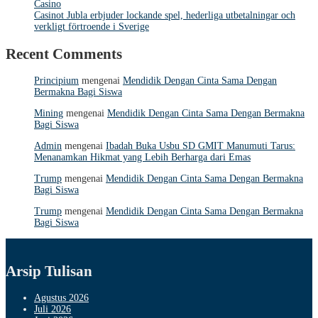
Casino
Casinot Jubla erbjuder lockande spel, hederliga utbetalningar och
verkligt förtroende i Sverige
Recent Comments
Principium
mengenai
Mendidik Dengan Cinta Sama Dengan
Bermakna Bagi Siswa
Mining
mengenai
Mendidik Dengan Cinta Sama Dengan Bermakna
Bagi Siswa
Admin
mengenai
Ibadah Buka Usbu SD GMIT Manumuti Tarus:
Menanamkan Hikmat yang Lebih Berharga dari Emas
Trump
mengenai
Mendidik Dengan Cinta Sama Dengan Bermakna
Bagi Siswa
Trump
mengenai
Mendidik Dengan Cinta Sama Dengan Bermakna
Bagi Siswa
Arsip Tulisan
Agustus 2026
Juli 2026