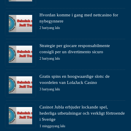
Hvordan komme i gang med nettcasino for
nybegynnere
2 hariyang lalu
Strategie per giocare responsabilmente
consigli per un divertimento sicuro
2 hariyang lalu
Gratis spins en hoogwaardige slots: de
voordelen van LolaJack Casino
3 hariyang lalu
Casinot Jubla erbjuder lockande spel,
hederliga utbetalningar och verkligt förtroende
i Sverige
1 mingguyang lalu