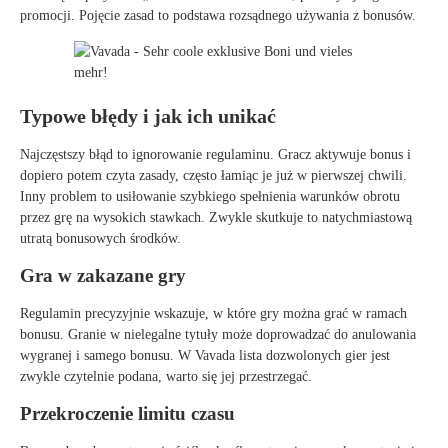
promocji. Pojęcie zasad to podstawa rozsądnego używania z bonusów.
Typowe błędy i jak ich unikać
Najczęstszy błąd to ignorowanie regulaminu. Gracz aktywuje bonus i
dopiero potem czyta zasady, często łamiąc je już w pierwszej chwili.
Inny problem to usiłowanie szybkiego spełnienia warunków obrotu
przez grę na wysokich stawkach. Zwykle skutkuje to natychmiastową
utratą bonusowych środków.
Gra w zakazane gry
Regulamin precyzyjnie wskazuje, w które gry można grać w ramach
bonusu. Granie w nielegalne tytuły może doprowadzać do anulowania
wygranej i samego bonusu. W Vavada lista dozwolonych gier jest
zwykle czytelnie podana, warto się jej przestrzegać.
Przekroczenie limitu czasu