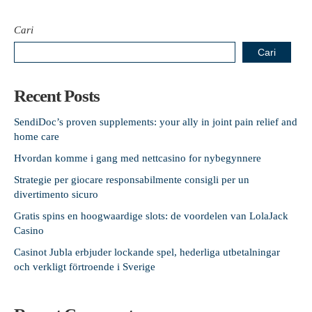
Cari
Cari
Recent Posts
SendiDoc’s proven supplements: your ally in joint pain relief and
home care
Hvordan komme i gang med nettcasino for nybegynnere
Strategie per giocare responsabilmente consigli per un
divertimento sicuro
Gratis spins en hoogwaardige slots: de voordelen van LolaJack
Casino
Casinot Jubla erbjuder lockande spel, hederliga utbetalningar
och verkligt förtroende i Sverige