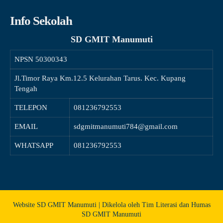
Info Sekolah
SD GMIT Manumuti
NPSN
50300343
Jl.Timor Raya Km.12.5 Kelurahan Tarus. Kec. Kupang
Tengah
TELEPON
081236792553
EMAIL
sdgmitmanumuti784@gmail.com
WHATSAPP
081236792553
Website SD GMIT Manumuti | Dikelola oleh Tim Literasi dan Humas
SD GMIT Manumuti