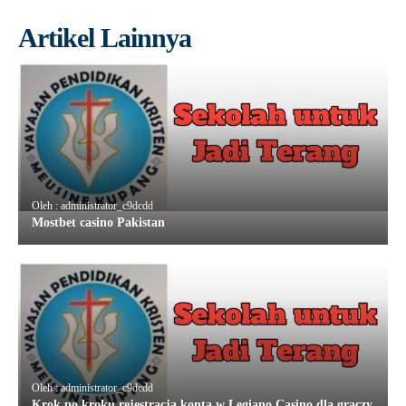
Artikel Lainnya
Oleh : administrator_c9dcdd
Mostbet casino Pakistan
Oleh : administrator_c9dcdd
Krok po kroku rejestracja konta w Legiano Casino dla graczy