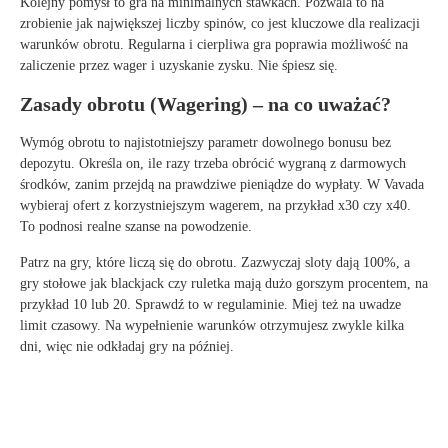
Kolejny pomysł to gra na minimalnych stawkach. Pozwala to na
zrobienie jak największej liczby spinów, co jest kluczowe dla realizacji
warunków obrotu. Regularna i cierpliwa gra poprawia możliwość na
zaliczenie przez wager i uzyskanie zysku. Nie śpiesz się.
Zasady obrotu (Wagering) – na co uważać?
Wymóg obrotu to najistotniejszy parametr dowolnego bonusu bez
depozytu. Określa on, ile razy trzeba obrócić wygraną z darmowych
środków, zanim przejdą na prawdziwe pieniądze do wypłaty. W Vavada
wybieraj ofert z korzystniejszym wagerem, na przykład x30 czy x40.
To podnosi realne szanse na powodzenie.
Patrz na gry, które liczą się do obrotu. Zazwyczaj sloty dają 100%, a
gry stołowe jak blackjack czy ruletka mają dużo gorszym procentem, na
przykład 10 lub 20. Sprawdź to w regulaminie. Miej też na uwadze
limit czasowy. Na wypełnienie warunków otrzymujesz zwykle kilka
dni, więc nie odkładaj gry na później.