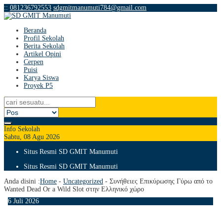
:
:
081236792553
sdgmitmanumuti784@gmail.com
Beranda
Profil Sekolah
Berita Sekolah
Artikel Opini
Cerpen
Puisi
Karya Siswa
Proyek P5
Info Sekolah
Sabtu, 08 Agu 2026
Situs Resmi SD GMIT Manumuti
Situs Resmi SD GMIT Manumuti
Anda disini :
Home
-
Uncategorized
-
Συνήθειες Επικύρωσης Γύρω από το
Wanted Dead Or a Wild Slot στην Ελληνικό χώρο
6
Juli
2026