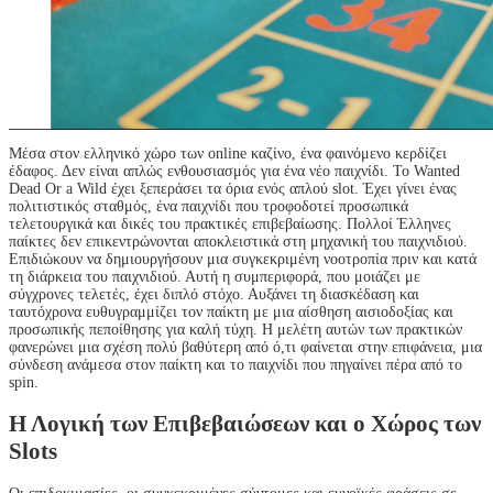
Μέσα στον ελληνικό χώρο των online καζίνο, ένα φαινόμενο κερδίζει
έδαφος. Δεν είναι απλώς ενθουσιασμός για ένα νέο παιχνίδι. Το Wanted
Dead Or a Wild έχει ξεπεράσει τα όρια ενός απλού slot. Έχει γίνει ένας
πολιτιστικός σταθμός, ένα παιχνίδι που τροφοδοτεί προσωπικά
τελετουργικά και δικές του πρακτικές επιβεβαίωσης. Πολλοί Έλληνες
παίκτες δεν επικεντρώνονται αποκλειστικά στη μηχανική του παιχνιδιού.
Επιδιώκουν να δημιουργήσουν μια συγκεκριμένη νοοτροπία πριν και κατά
τη διάρκεια του παιχνιδιού. Αυτή η συμπεριφορά, που μοιάζει με
σύγχρονες τελετές, έχει διπλό στόχο. Αυξάνει τη διασκέδαση και
ταυτόχρονα ευθυγραμμίζει τον παίκτη με μια αίσθηση αισιοδοξίας και
προσωπικής πεποίθησης για καλή τύχη. Η μελέτη αυτών των πρακτικών
φανερώνει μια σχέση πολύ βαθύτερη από ό,τι φαίνεται στην επιφάνεια, μια
σύνδεση ανάμεσα στον παίκτη και το παιχνίδι που πηγαίνει πέρα από το
spin.
Η Λογική των Επιβεβαιώσεων και ο Χώρος των
Slots