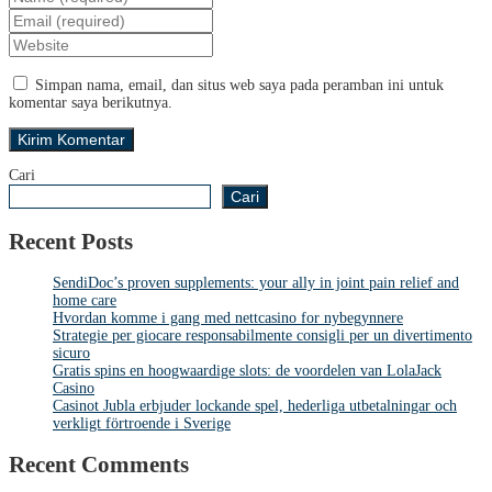
Simpan nama, email, dan situs web saya pada peramban ini untuk
komentar saya berikutnya.
Cari
Cari
Recent Posts
SendiDoc’s proven supplements: your ally in joint pain relief and
home care
Hvordan komme i gang med nettcasino for nybegynnere
Strategie per giocare responsabilmente consigli per un divertimento
sicuro
Gratis spins en hoogwaardige slots: de voordelen van LolaJack
Casino
Casinot Jubla erbjuder lockande spel, hederliga utbetalningar och
verkligt förtroende i Sverige
Recent Comments