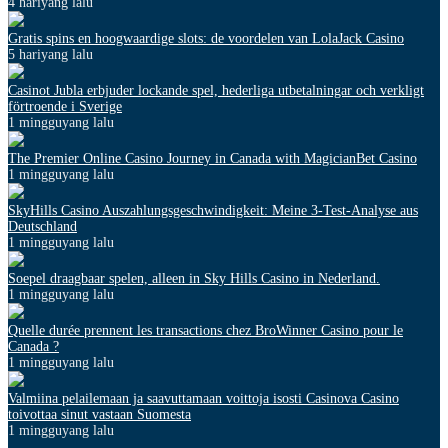
4 hariyang lalu
Gratis spins en hoogwaardige slots: de voordelen van LolaJack Casino
5 hariyang lalu
Casinot Jubla erbjuder lockande spel, hederliga utbetalningar och verkligt
förtroende i Sverige
1 mingguyang lalu
The Premier Online Casino Journey in Canada with MagicianBet Casino
1 mingguyang lalu
SkyHills Casino Auszahlungsgeschwindigkeit: Meine 3-Test-Analyse aus
Deutschland
1 mingguyang lalu
Soepel draagbaar spelen, alleen in Sky Hills Casino in Nederland.
1 mingguyang lalu
Quelle durée prennent les transactions chez BroWinner Casino pour le
Canada ?
1 mingguyang lalu
Valmiina pelailemaan ja saavuttamaan voittoja isosti Casinova Casino
toivottaa sinut vastaan Suomesta
1 mingguyang lalu