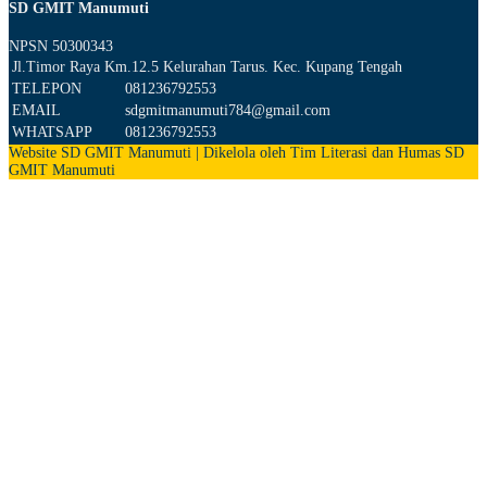
SD GMIT Manumuti
NPSN
50300343
Jl.Timor Raya Km.12.5 Kelurahan Tarus. Kec. Kupang Tengah
TELEPON
081236792553
EMAIL
sdgmitmanumuti784@gmail.com
WHATSAPP
081236792553
Website SD GMIT Manumuti | Dikelola oleh Tim Literasi dan Humas SD
GMIT Manumuti