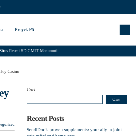
m
wa
Proyek P5
tus Resmi SD GMIT Manumuti
 Hey Casino
ey
Cari
Cari
Recent Posts
egorized
SendiDoc’s proven supplements: your ally in joint