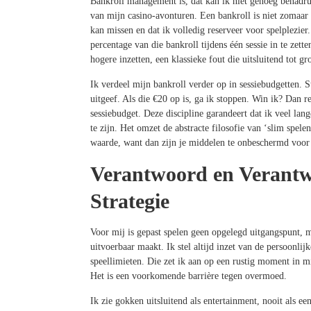
Bankroll management is, dat kan ik niet genoeg benadrukk
van mijn casino-avonturen. Een bankroll is niet zomaar h
kan missen en dat ik volledig reserveer voor spelplezier
percentage van die bankroll tijdens één sessie in te zet
hogere inzetten, een klassieke fout die uitsluitend tot gr
Ik verdeel mijn bankroll verder op in sessiebudgetten. S
uitgeef. Als die €20 op is, ga ik stoppen. Win ik? Dan r
sessiebudget. Deze discipline garandeert dat ik veel lan
te zijn. Het omzet de abstracte filosofie van ‘slim spel
waarde, want dan zijn je middelen te onbeschermd voor
Verantwoord en Verantw
Strategie
Voor mij is gepast spelen geen opgelegd uitgangspunt, ma
uitvoerbaar maakt. Ik stel altijd inzet van de persoonlijk
speellimieten. Die zet ik aan op een rustig moment in 
Het is een voorkomende barrière tegen overmoed.
Ik zie gokken uitsluitend als entertainment, nooit als e