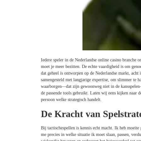
Iedere speler in de Nederlandse online casino branche on
moet je meer bezitten. De echte vaardigheid is om genoe
dat geheel is ontworpen op de Nederlandse markt, acht ik
samengesteld met langjarige expertise, om slimmer te h
waarborgen—dat zijn gewoonweg niet in de kansspelen—d
de passende tools gebruikt. Laten wij eens kijken naar d
persoon welke strategisch handelt.
De Kracht van Spelstrat
Bij tactischespellen is kennis echt macht. Ik heb moeite
me precies in welke situatie ik moet slaan, passen, verd