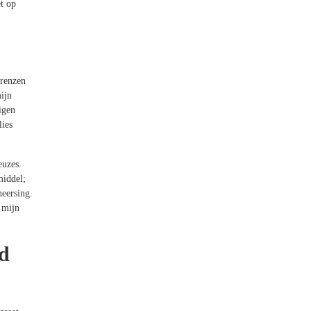
et op
grenzen
ijn
igen
lies
euzes.
middel;
heersing.
 mijn
d