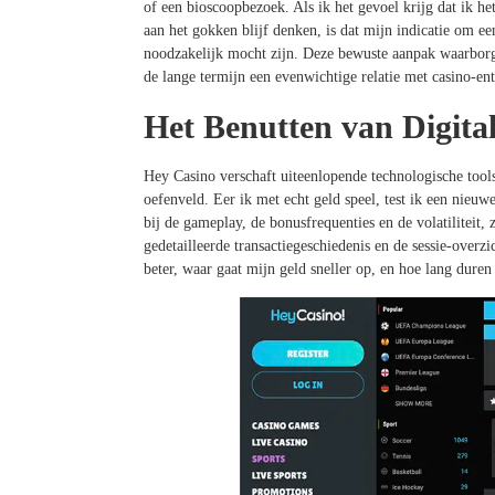
of een bioscoopbezoek. Als ik het gevoel krijg dat ik h
aan het gokken blijf denken, is dat mijn indicatie om een
noodzakelijk mocht zijn. Deze bewuste aanpak waarborgt
de lange termijn een evenwichtige relatie met casino-en
Het Benutten van Digital
Hey Casino verschaft uiteenlopende technologische tool
oefenveld. Eer ik met echt geld speel, test ik een nieuw
bij de gameplay, de bonusfrequenties en de volatiliteit,
gedetailleerde transactiegeschiedenis en de sessie-overzi
beter, waar gaat mijn geld sneller op, en hoe lang duren