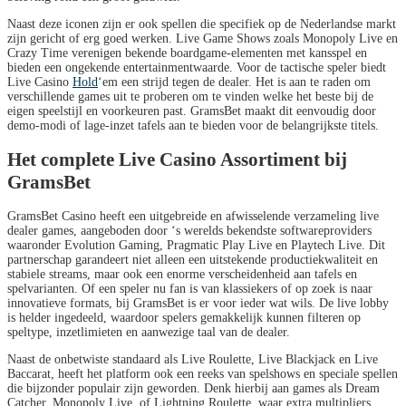
Naast deze iconen zijn er ook spellen die specifiek op de Nederlandse markt
zijn gericht of erg goed werken. Live Game Shows zoals Monopoly Live en
Crazy Time verenigen bekende boardgame-elementen met kansspel en
bieden een ongekende entertainmentwaarde. Voor de tactische speler biedt
Live Casino
Hold
‘em een strijd tegen de dealer. Het is aan te raden om
verschillende games uit te proberen om te vinden welke het beste bij de
eigen speelstijl en voorkeuren past. GramsBet maakt dit eenvoudig door
demo-modi of lage-inzet tafels aan te bieden voor de belangrijkste titels.
Het complete Live Casino Assortiment bij
GramsBet
GramsBet Casino heeft een uitgebreide en afwisselende verzameling live
dealer games, aangeboden door ‘s werelds bekendste softwareproviders
waaronder Evolution Gaming, Pragmatic Play Live en Playtech Live. Dit
partnerschap garandeert niet alleen een uitstekende productiekwaliteit en
stabiele streams, maar ook een enorme verscheidenheid aan tafels en
spelvarianten. Of een speler nu fan is van klassiekers of op zoek is naar
innovatieve formats, bij GramsBet is er voor ieder wat wils. De live lobby
is helder ingedeeld, waardoor spelers gemakkelijk kunnen filteren op
speltype, inzetlimieten en aanwezige taal van de dealer.
Naast de onbetwiste standaard als Live Roulette, Live Blackjack en Live
Baccarat, heeft het platform ook een reeks van spelshows en speciale spellen
die bijzonder populair zijn geworden. Denk hierbij aan games als Dream
Catcher, Monopoly Live, of Lightning Roulette, waar extra multipliers