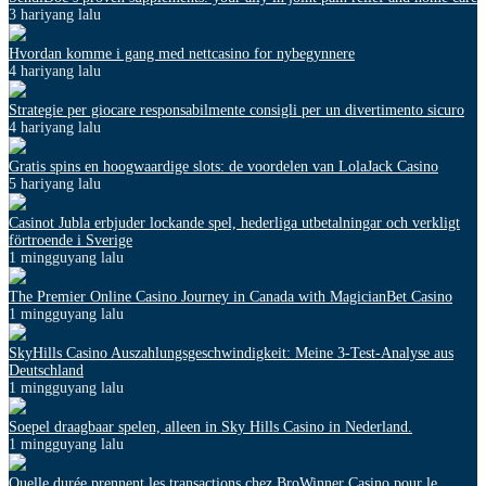
3 hariyang lalu
Hvordan komme i gang med nettcasino for nybegynnere
4 hariyang lalu
Strategie per giocare responsabilmente consigli per un divertimento sicuro
4 hariyang lalu
Gratis spins en hoogwaardige slots: de voordelen van LolaJack Casino
5 hariyang lalu
Casinot Jubla erbjuder lockande spel, hederliga utbetalningar och verkligt
förtroende i Sverige
1 mingguyang lalu
The Premier Online Casino Journey in Canada with MagicianBet Casino
1 mingguyang lalu
SkyHills Casino Auszahlungsgeschwindigkeit: Meine 3-Test-Analyse aus
Deutschland
1 mingguyang lalu
Soepel draagbaar spelen, alleen in Sky Hills Casino in Nederland.
1 mingguyang lalu
Quelle durée prennent les transactions chez BroWinner Casino pour le