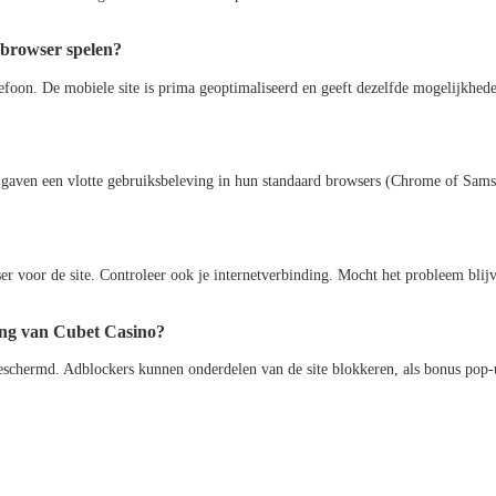
e browser spelen?
foon. De mobiele site is prima geoptimaliseerd en geeft dezelfde mogelijkheden 
n gaven een vlotte gebruiksbeleving in hun standaard browsers (Chrome of Samsu
er voor de site. Controleer ook je internetverbinding. Mocht het probleem blij
ing van Cubet Casino?
chermd. Adblockers kunnen onderdelen van de site blokkeren, als bonus pop-ups