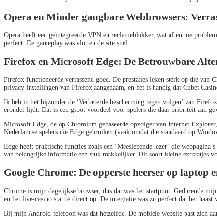
Opera en Minder gangbare Webbrowsers: Verra
Opera heeft een geïntegreerde VPN en reclameblokker, wat af en toe probleme
perfect. De gameplay was vlot en de site snel
Firefox en Microsoft Edge: De Betrouwbare Alte
Firefox functioneerde verrassend goed. De prestaties leken sterk op die van C
privacy-instellingen van Firefox aangenaam, en het is handig dat Cubet Casi
Ik heb in het bijzonder de ‘Verbeterde bescherming tegen volgen’ van Firefox 
eronder lijdt. Dat is een groot voordeel voor spelers die daar prioriteit aan ge
Microsoft Edge, de op Chromium gebaseerde opvolger van Internet Explorer,
Nederlandse spelers die Edge gebruiken (vaak omdat die standaard op Windows
Edge heeft praktische functies zoals een ‘Meeslepende lezer’ die webpagina’s 
van belangrijke informatie een stuk makkelijker. Dit soort kleine extraatjes v
Google Chrome: De opperste heerser op laptop 
Chrome is mijn dagelijkse browser, dus dat was het startpunt. Gedurende mijn
en het live-casino startte direct op. De integratie was zo perfect dat het haas
Bij mijn Android-telefoon was dat hetzelfde. De mobiele website past zich aa