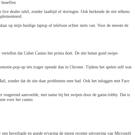
 beseffen.
ve dealer tafel, zonder laadtijd of storingen. Ook herkende de site telkens
ïmplementeerd.
ar op mijn huidige laptop of telefoon echter niets van. Voor de meeste de
 vertellen dat Cubet Casino het prima doet. De site benut goed swipe-
promotie-pop-up iets trager opende dan in Chrome. Tijdens het spelen zelf was
Mail, zonder dat de site daar problemen mee had. Ook het inloggen met Face
ller reagerend aanvoelde, met name bij het swipen door de game-lobby. Dat is
ken voor het casino.
en beveiligde en goede ervaring de meest recente uitvoering van Microsoft