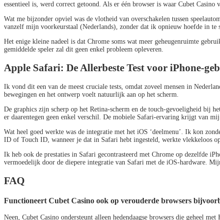
essentieel is, werd correct getoond. Als er één browser is waar Cubet Casino 
Wat me bijzonder opviel was de vlotheid van overschakelen tussen speelautoma
vanzelf mijn voorkeurstaal (Nederlands), zonder dat ik opnieuw hoefde in te s
Het enige kleine nadeel is dat Chrome soms wat meer geheugenruimte gebruikt
gemiddelde speler zal dit geen enkel probleem opleveren.
Apple Safari: De Allerbeste Test voor iPhone-ge
Ik vond dit een van de meest cruciale tests, omdat zoveel mensen in Nederlan
bewegingen en het ontwerp voelt natuurlijk aan op het scherm.
De graphics zijn scherp op het Retina-scherm en de touch-gevoeligheid bij he
er daarentegen geen enkel verschil. De mobiele Safari-ervaring krijgt van mi
Wat heel goed werkte was de integratie met het iOS ‘deelmenu’. Ik kon zonde
ID of Touch ID, wanneer je dat in Safari hebt ingesteld, werkte vlekkeloos o
Ik heb ook de prestaties in Safari gecontrasteerd met Chrome op dezelfde iPh
vermoedelijk door de diepere integratie van Safari met de iOS-hardware. Mi
FAQ
Functioneert Cubet Casino ook op verouderde browsers bijvoorb
Neen, Cubet Casino ondersteunt alleen hedendaagse browsers die geheel met