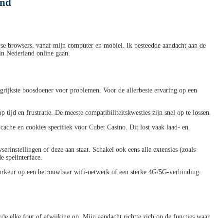
and
erse browsers, vanaf mijn computer en mobiel. Ik besteedde aandacht aan de
 in Nederland online gaan.
angrijkste boosdoener voor problemen. Voor de allerbeste ervaring op een
tijd en frustratie. De meeste compatibiliteitskwesties zijn snel op te lossen.
 cache en cookies specifiek voor Cubet Casino. Dit lost vaak laad- en
rinstellingen of deze aan staat. Schakel ook eens alle extensies (zoals
e spelinterface.
 voorkeur op een betrouwbaar wifi-netwerk of een sterke 4G/5G-verbinding.
rde elke fout of afwijking op. Mijn aandacht richtte zich op de functies waar