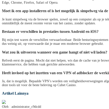
Edge, Chrome, Firefox, Safari of Opera.
Moet ik een app installeren of is het mogelijk ik simpelweg via d
Je kunt simpelweg via de browser spelen, zowel op een computer als op je tele
onmiddellijk de meest recente versie van het casino, zonder updates.
Bestaan er verschillen in prestaties tussen Android en iOS?
Bij mijn test waren de verschillen verwaarloosbaar. Beide besturingssysteme
dus weinig uit, op voorwaarde dat je maar een moderne browser gebruikt.
Wat zou ik uitvoeren wanneer een game hangt of niet wil laden?
Refresh eerst de pagina. Mocht dat niet helpen, wis dan de cache van je brows
klantenservice, die hebben vaak gerichte antwoorden.
Heeft invloed op het inzetten van een VPN of adblocker de werk
Ja, dat is mogelijk. Bepaalde VPN’s worden om veiligheidsoverwegingen afges
deze tools uit voor de beste beleving op Cubet Casino.
Artikel Lainnya
Oleh : administrator_c9dcdd