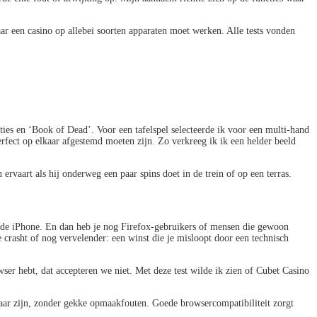
r een casino op allebei soorten apparaten moet werken. Alle tests vonden
ties en ‘Book of Dead’. Voor een tafelspel selecteerde ik voor een multi-hand
rfect op elkaar afgestemd moeten zijn. Zo verkreeg ik ik een helder beeld
rvaart als hij onderweg een paar spins doet in de trein of op een terras.
p de iPhone. En dan heb je nog Firefox-gebruikers of mensen die gewoon
 crasht of nog vervelender: een winst die je misloopt door een technisch
er hebt, dat accepteren we niet. Met deze test wilde ik zien of Cubet Casino
aar zijn, zonder gekke opmaakfouten. Goede browsercompatibiliteit zorgt