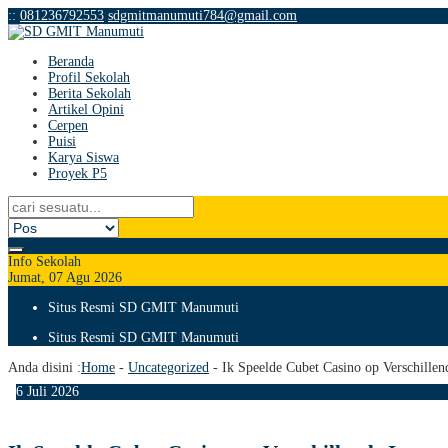
:
:
081236792553
sdgmitmanumuti784@gmail.com
Beranda
Profil Sekolah
Berita Sekolah
Artikel Opini
Cerpen
Puisi
Karya Siswa
Proyek P5
Info Sekolah
Jumat, 07 Agu 2026
Situs Resmi SD GMIT Manumuti
Situs Resmi SD GMIT Manumuti
Anda disini :
Home
-
Uncategorized
-
Ik Speelde Cubet Casino op Verschillen
6
Juli
2026