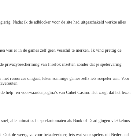
ierig. Nadat ik de adblocker voor de site had uitgeschakeld werkte alles
nen was er in de games zelf geen verschil te merken. Ik vind prettig de
 de privacybescherming van Firefox inzetten zonder dat je spelervaring
met resources omgaat, leken sommige games zelfs iets soepeler aan. Voor
gavefouten.
op de help- en voorwaardenpagina’s van Cubet Casino. Het zorgt dat het lezen
 snel, alle animaties in speelautomaten als Book of Dead gingen vlekkeloos
t. Ook de weergave voor betaalverkeer, iets wat voor spelers uit Nederland