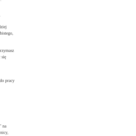
i
ziej
bistego,
trzymasz
 się
do pracy
” na
nicy,