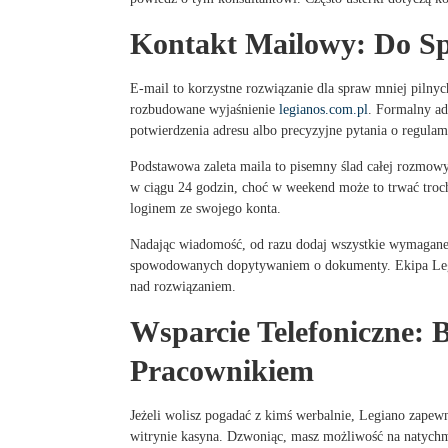
Kontakt Mailowy: Do S
E-mail to korzystne rozwiązanie dla spraw mniej pilnyc
rozbudowane wyjaśnienie
legianos.com.pl
. Formalny ad
potwierdzenia adresu albo precyzyjne pytania o regulam
Podstawowa zaleta maila to pisemny ślad całej rozmowy
w ciągu 24 godzin, choć w weekend może to trwać trochę
loginem ze swojego konta.
Nadając wiadomość, od razu dodaj wszystkie wymagane
spowodowanych dopytywaniem o dokumenty. Ekipa Legia
nad rozwiązaniem.
Wsparcie Telefoniczne:
Pracownikiem
Jeżeli wolisz pogadać z kimś werbalnie, Legiano zapewn
witrynie kasyna. Dzwoniąc, masz możliwość na natychm