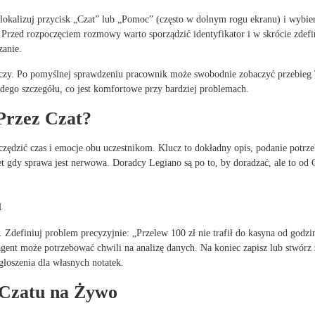
 zlokalizuj przycisk „Czat” lub „Pomoc” (często w dolnym rogu ekranu) i wybie
 Przed rozpoczęciem rozmowy warto sporządzić identyfikator i w skrócie zdef
zanie.
aczy. Po pomyślnej sprawdzeniu pracownik może swobodnie zobaczyć przebieg
żdego szczegółu, co jest komfortowe przy bardziej problemach.
Przez Czat?
zędzić czas i emocje obu uczestnikom. Klucz to dokładny opis, podanie potrz
et gdy sprawa jest nerwowa. Doradcy Legiano są po to, by doradzać, ale to od 
u
. Zdefiniuj problem precyzyjnie: „Przelew 100 zł nie trafił do kasyna od godzi
gent może potrzebować chwili na analizę danych. Na koniec zapisz lub stwórz 
oszenia dla własnych notatek.
 Czatu na Żywo