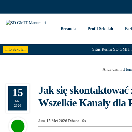
Beranda
Profil Sekolah
Ber
Info Sekolah
Situs Resmi SD GMIT Ma
Anda disini :
Hom
Jak się skontaktować
15
Wszelkie Kanały dla P
Mei
2026
Jum, 15 Mei 2026
Dibaca 10x