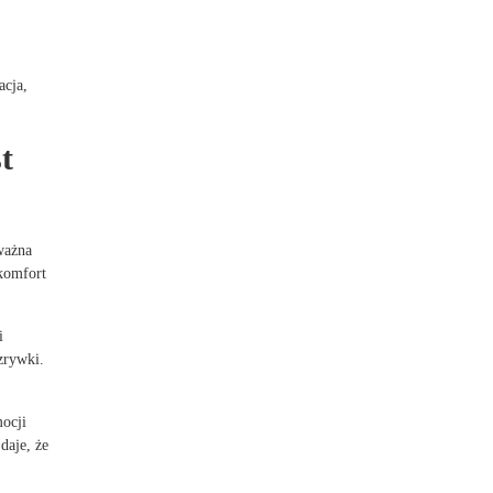
acja,
t
ważna
 komfort
i
zrywki.
mocji
daje, że