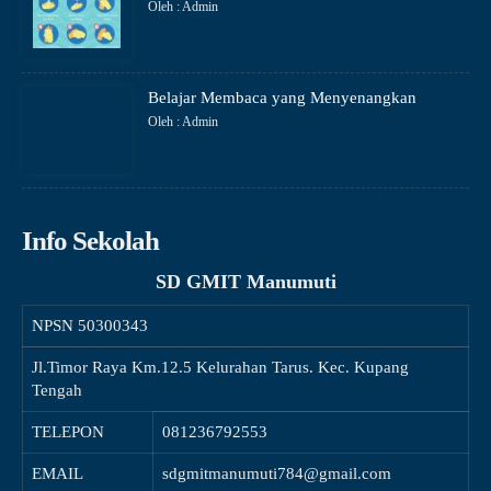
Oleh : Admin
Belajar Membaca yang Menyenangkan
Oleh : Admin
Info Sekolah
SD GMIT Manumuti
NPSN
50300343
Jl.Timor Raya Km.12.5 Kelurahan Tarus. Kec. Kupang
Tengah
TELEPON
081236792553
EMAIL
sdgmitmanumuti784@gmail.com