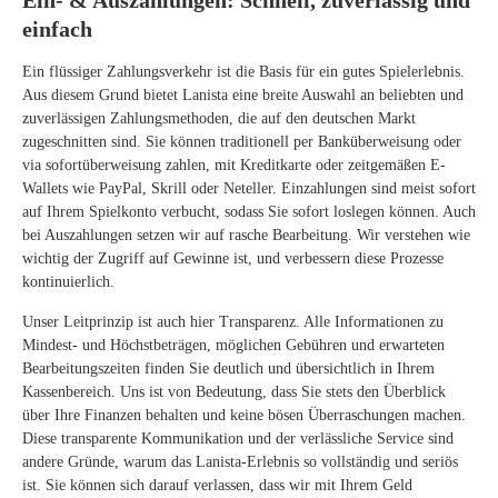
Ein- & Auszahlungen: Schnell, zuverlässig und
einfach
Ein flüssiger Zahlungsverkehr ist die Basis für ein gutes Spielerlebnis.
Aus diesem Grund bietet Lanista eine breite Auswahl an beliebten und
zuverlässigen Zahlungsmethoden, die auf den deutschen Markt
zugeschnitten sind. Sie können traditionell per Banküberweisung oder
via sofortüberweisung zahlen, mit Kreditkarte oder zeitgemäßen E-
Wallets wie PayPal, Skrill oder Neteller. Einzahlungen sind meist sofort
auf Ihrem Spielkonto verbucht, sodass Sie sofort loslegen können. Auch
bei Auszahlungen setzen wir auf rasche Bearbeitung. Wir verstehen wie
wichtig der Zugriff auf Gewinne ist, und verbessern diese Prozesse
kontinuierlich.
Unser Leitprinzip ist auch hier Transparenz. Alle Informationen zu
Mindest- und Höchstbeträgen, möglichen Gebühren und erwarteten
Bearbeitungszeiten finden Sie deutlich und übersichtlich in Ihrem
Kassenbereich. Uns ist von Bedeutung, dass Sie stets den Überblick
über Ihre Finanzen behalten und keine bösen Überraschungen machen.
Diese transparente Kommunikation und der verlässliche Service sind
andere Gründe, warum das Lanista-Erlebnis so vollständig und seriös
ist. Sie können sich darauf verlassen, dass wir mit Ihrem Geld