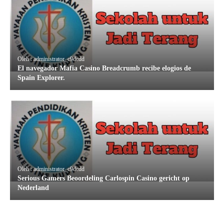
Oleh : administrator_c9dcdd
El navegador Mafia Casino Breadcrumb recibe elogios de
Spain Explorer.
Oleh : administrator_c9dcdd
Serious Gamers Beoordeling Carlospin Casino gericht op
Nederland