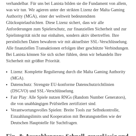
verhandelbar. Für uns bei Lanista bilden sie die Fundament von allem,
was wir tun. Wir agieren unter der strikten Lizenz der Malta Gaming
Authority (MGA), einer der weltweit bedeutendsten
Glücksspielaufsichten. Diese Lizenz sichert, dass wir alle
Anforderungen zum Spielerschutz, zur finanziellen Sicherheit und zur
Spielintegrität nicht nur einhalten, sondern aktiv übertreffen. Ihre
persönlichen Daten bewahren wir mit aktuellster SSL-Verschlüsselung.
Alle finanziellen Transaktionen erfolgen über geschützte Verbindungen.
Bei Lanista können Sie sich sicher fühlen, denn wir behandeln Ihre
Sicherheit mit größter Priorität.
Lizenz: Komplette Regulierung durch die Malta Gaming Authority
(MGA).
Datenschutz: Strengste EU-konforme Datenschutzrichtlinien
(DSGVO) und SSL-Verschlüsselung.
Fair Play: Alle Spiele nutzen RNGs (Random Number Generators),
die von unabhängigen Prüfstellen zertifiziert sind.
Verantwortungsvolles Spielen: Breite Tools zur Selbstkontrolle,
Einzahlungslimits und Kooperation mit Beratungsstellen wie der
Deutschen Hauptstelle für Suchtfragen.