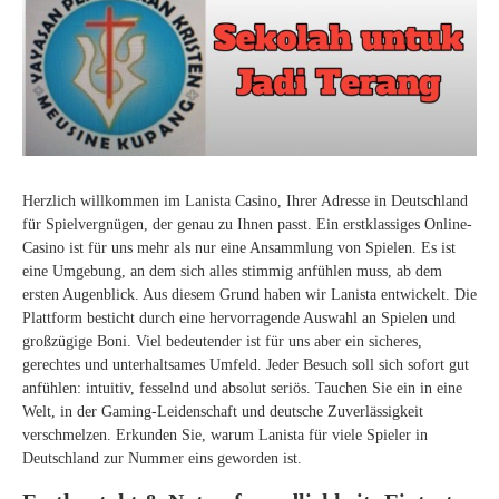
Herzlich willkommen im Lanista Casino, Ihrer Adresse in Deutschland
für Spielvergnügen, der genau zu Ihnen passt. Ein erstklassiges Online-
Casino ist für uns mehr als nur eine Ansammlung von Spielen. Es ist
eine Umgebung, an dem sich alles stimmig anfühlen muss, ab dem
ersten Augenblick. Aus diesem Grund haben wir Lanista entwickelt. Die
Plattform besticht durch eine hervorragende Auswahl an Spielen und
großzügige Boni. Viel bedeutender ist für uns aber ein sicheres,
gerechtes und unterhaltsames Umfeld. Jeder Besuch soll sich sofort gut
anfühlen: intuitiv, fesselnd und absolut seriös. Tauchen Sie ein in eine
Welt, in der Gaming-Leidenschaft und deutsche Zuverlässigkeit
verschmelzen. Erkunden Sie, warum Lanista für viele Spieler in
Deutschland zur Nummer eins geworden ist.