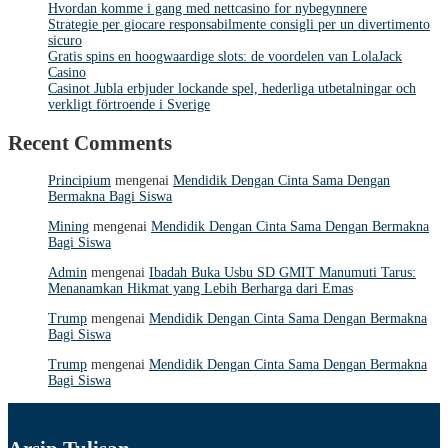
Hvordan komme i gang med nettcasino for nybegynnere
Strategie per giocare responsabilmente consigli per un divertimento
sicuro
Gratis spins en hoogwaardige slots: de voordelen van LolaJack
Casino
Casinot Jubla erbjuder lockande spel, hederliga utbetalningar och
verkligt förtroende i Sverige
Recent Comments
Principium
mengenai
Mendidik Dengan Cinta Sama Dengan
Bermakna Bagi Siswa
Mining
mengenai
Mendidik Dengan Cinta Sama Dengan Bermakna
Bagi Siswa
Admin
mengenai
Ibadah Buka Usbu SD GMIT Manumuti Tarus:
Menanamkan Hikmat yang Lebih Berharga dari Emas
Trump
mengenai
Mendidik Dengan Cinta Sama Dengan Bermakna
Bagi Siswa
Trump
mengenai
Mendidik Dengan Cinta Sama Dengan Bermakna
Bagi Siswa