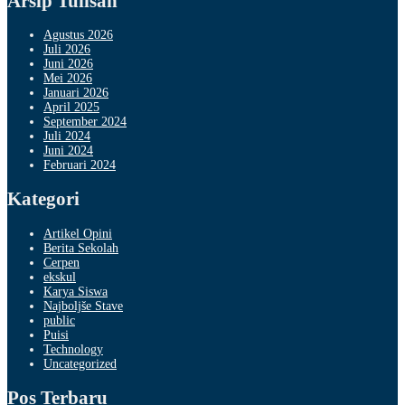
Arsip Tulisan
Agustus 2026
Juli 2026
Juni 2026
Mei 2026
Januari 2026
April 2025
September 2024
Juli 2024
Juni 2024
Februari 2024
Kategori
Artikel Opini
Berita Sekolah
Cerpen
ekskul
Karya Siswa
Najboljše Stave
public
Puisi
Technology
Uncategorized
Pos Terbaru