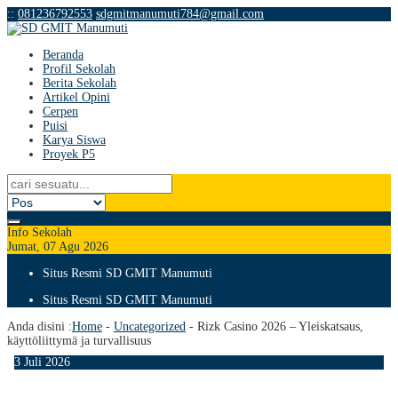
:
:
081236792553
sdgmitmanumuti784@gmail.com
Beranda
Profil Sekolah
Berita Sekolah
Artikel Opini
Cerpen
Puisi
Karya Siswa
Proyek P5
Info Sekolah
Jumat, 07 Agu 2026
Situs Resmi SD GMIT Manumuti
Situs Resmi SD GMIT Manumuti
Anda disini :
Home
-
Uncategorized
-
Rizk Casino 2026 – Yleiskatsaus,
käyttöliittymä ja turvallisuus
3
Juli
2026