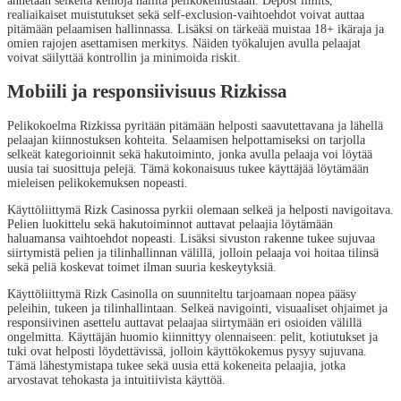
annetaan selkeitä keinoja hallita pelikokemustaan. Depost limits,
realiaikaiset muistutukset sekä self-exclusion-vaihtoehdot voivat auttaa
pitämään pelaamisen hallinnassa. Lisäksi on tärkeää muistaa 18+ ikäraja ja
omien rajojen asettamisen merkitys. Näiden työkalujen avulla pelaajat
voivat säilyttää kontrollin ja minimoida riskit.
Mobiili ja responsiivisuus Rizkissa
Pelikokoelma Rizkissa pyritään pitämään helposti saavutettavana ja lähellä
pelaajan kiinnostuksen kohteita. Selaamisen helpottamiseksi on tarjolla
selkeät kategorioinnit sekä hakutoiminto, jonka avulla pelaaja voi löytää
uusia tai suosittuja pelejä. Tämä kokonaisuus tukee käyttäjää löytämään
mieleisen pelikokemuksen nopeasti.
Käyttöliittymä Rizk Casinossa pyrkii olemaan selkeä ja helposti navigoitava.
Pelien luokittelu sekä hakutoiminnot auttavat pelaajia löytämään
haluamansa vaihtoehdot nopeasti. Lisäksi sivuston rakenne tukee sujuvaa
siirtymistä pelien ja tilinhallinnan välillä, jolloin pelaaja voi hoitaa tilinsä
sekä peliä koskevat toimet ilman suuria keskeytyksiä.
Käyttöliittymä Rizk Casinolla on suunniteltu tarjoamaan nopea pääsy
peleihin, tukeen ja tilinhallintaan. Selkeä navigointi, visuaaliset ohjaimet ja
responsiivinen asettelu auttavat pelaajaa siirtymään eri osioiden välillä
ongelmitta. Käyttäjän huomio kiinnittyy olennaiseen: pelit, kotiutukset ja
tuki ovat helposti löydettävissä, jolloin käyttökokemus pysyy sujuvana.
Tämä lähestymistapa tukee sekä uusia että kokeneita pelaajia, jotka
arvostavat tehokasta ja intuitiivista käyttöä.