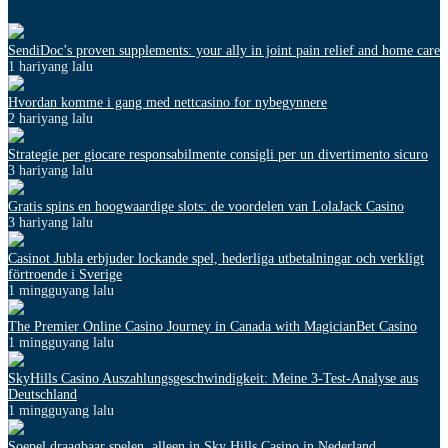
SendiDoc’s proven supplements: your ally in joint pain relief and home care
1 hariyang lalu
Hvordan komme i gang med nettcasino for nybegynnere
2 hariyang lalu
Strategie per giocare responsabilmente consigli per un divertimento sicuro
3 hariyang lalu
Gratis spins en hoogwaardige slots: de voordelen van LolaJack Casino
3 hariyang lalu
Casinot Jubla erbjuder lockande spel, hederliga utbetalningar och verkligt
förtroende i Sverige
1 mingguyang lalu
The Premier Online Casino Journey in Canada with MagicianBet Casino
1 mingguyang lalu
SkyHills Casino Auszahlungsgeschwindigkeit: Meine 3-Test-Analyse aus
Deutschland
1 mingguyang lalu
Soepel draagbaar spelen, alleen in Sky Hills Casino in Nederland.