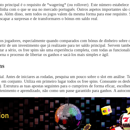
o principal é o requisito de *wagering* (ou rollover). Este número estabelece 
linha com o que se usa no mercado português. Outros aspetos importantes são os
rias. Além disso, nem todos os jogos valem da mesma forma para esse requisito
capar a surpresas e de transformares o bónus em saldo real.
tos jogadores, especialmente quando comparados com bónus de dinheiro sobre o d
partir de um investimento que já realizaste para ter saldo principal. Servem t
ar a sério, os free spins são uma experiência completa, com todas as funcionalid
na o processo de libertar os ganhos e sacá-los mais simples e ágil.
ns
l. Antes de iniciares as rodadas, pesquisa um pouco sobre o slot em análise. T
l em conjunto. Utiliza em primeiro lugar todos os free spins. Consoante os desf
. Estrutura as tuas apostas seguintes para o cumprires de forma eficaz, escolhe
tenimento e aprendizado, não como um passe garantido para ganhos. A autocontr