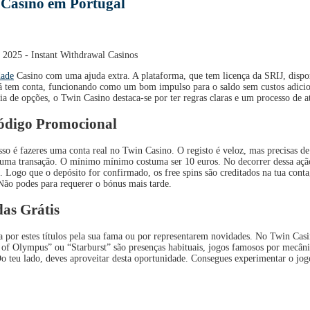
 Casino em Portugal
dade
Casino com uma ajuda extra. A plataforma, que tem licença da SRIJ, dispo
já tem conta, funcionando como um bom impulso para o saldo sem custos adicion
 de opções, o Twin Casino destaca-se por ter regras claras e um processo de at
Código Promocional
asso é fazeres uma conta real no Twin Casino. O registo é veloz, mas precisas 
 faz uma transação. O mínimo mínimo costuma ser 10 euros. No decorrer dessa 
. Logo que o depósito for confirmado, os free spins são creditados na tua conta
Não podes para requerer o bónus mais tarde.
as Grátis
a por estes títulos pela sua fama ou por representarem novidades. No Twin Casin
Olympus” ou “Starburst” são presenças habituais, jogos famosos por mecânica
Do teu lado, deves aproveitar desta oportunidade. Consegues experimentar o jog