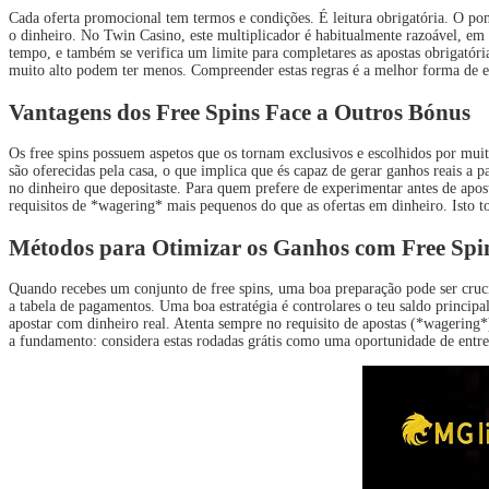
Cada oferta promocional tem termos e condições. É leitura obrigatória. O pont
o dinheiro. No Twin Casino, este multiplicador é habitualmente razoável, em 
tempo, e também se verifica um limite para completares as apostas obrigató
muito alto podem ter menos. Compreender estas regras é a melhor forma de es
Vantagens dos Free Spins Face a Outros Bónus
Os free spins possuem aspetos que os tornam exclusivos e escolhidos por mui
são oferecidas pela casa, o que implica que és capaz de gerar ganhos reais a 
no dinheiro que depositaste. Para quem prefere de experimentar antes de apost
requisitos de *wagering* mais pequenos do que as ofertas em dinheiro. Isto tor
Métodos para Otimizar os Ganhos com Free Spi
Quando recebes um conjunto de free spins, uma boa preparação pode ser crucia
a tabela de pagamentos. Uma boa estratégia é controlares o teu saldo principa
apostar com dinheiro real. Atenta sempre no requisito de apostas (*wagering*)
a fundamento: considera estas rodadas grátis como uma oportunidade de entre