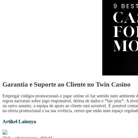
Garantia e Suporte ao Cliente no Twin Casino
Empregar códigos promocionais e jogar online só faz sentido num ambiente d
regras nacionais sobre jogo responsável, defesa de dados e *fair play*. A nív
ou outro assunto, a equipa de apoio ao cliente está acessível. É possível con
na oferta promocional e na sua vivência, certos que estão num espaço regulad
Artikel Lainnya