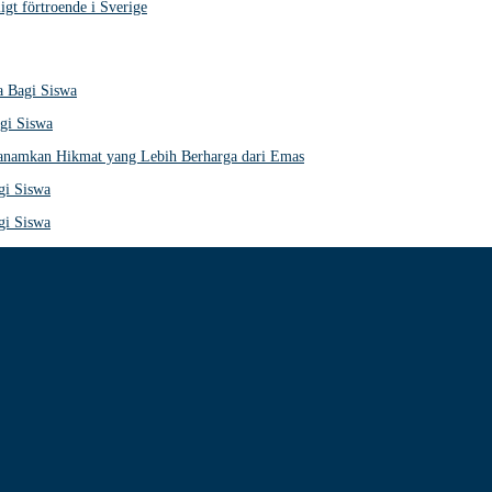
igt förtroende i Sverige
 Bagi Siswa
gi Siswa
namkan Hikmat yang Lebih Berharga dari Emas
gi Siswa
gi Siswa