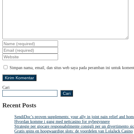
Simpan nama, email, dan situs web saya pada peramban ini untuk koment
Cari
Cari
Recent Posts
SendiDoc’s proven supplements: your ally in joint pain relief and hom
Hvordan komme i gang med nettcasino for nybegynnere
Strategie per giocare responsabilmente consigli per un divertimento si
Gratis spins en hoogwaardige slots: de voordelen van LolaJack Casino