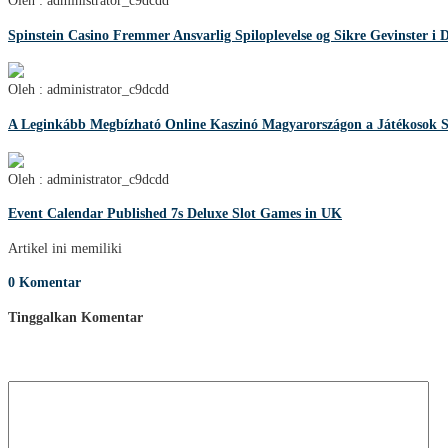
Oleh : administrator_c9dcdd
Spinstein Casino Fremmer Ansvarlig Spiloplevelse og Sikre Gevinster i
Oleh : administrator_c9dcdd
A Leginkább Megbízható Online Kaszinó Magyarországon a Játékosok 
Oleh : administrator_c9dcdd
Event Calendar Published 7s Deluxe Slot Games in UK
Artikel ini memiliki
0 Komentar
Tinggalkan Komentar