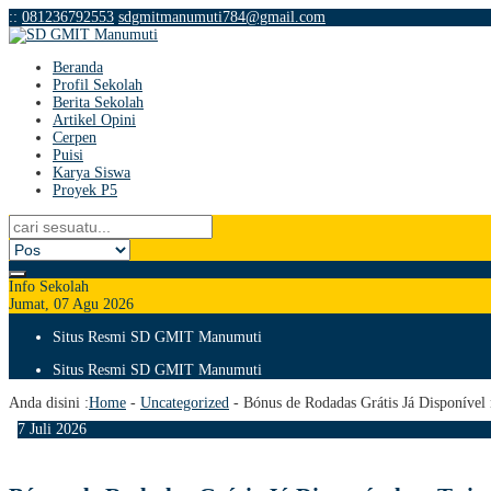
:
:
081236792553
sdgmitmanumuti784@gmail.com
Beranda
Profil Sekolah
Berita Sekolah
Artikel Opini
Cerpen
Puisi
Karya Siswa
Proyek P5
Info Sekolah
Jumat, 07 Agu 2026
Situs Resmi SD GMIT Manumuti
Situs Resmi SD GMIT Manumuti
Anda disini :
Home
-
Uncategorized
-
Bónus de Rodadas Grátis Já Disponível
7
Juli
2026