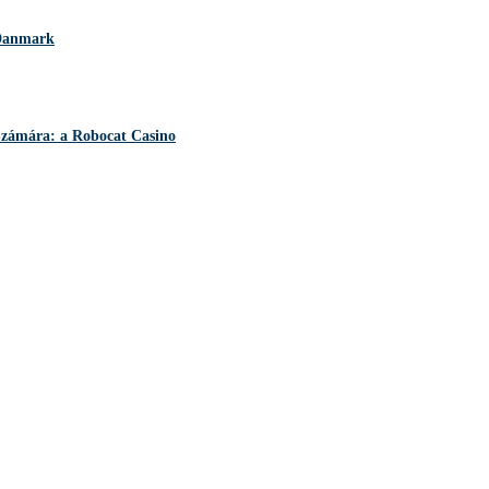
 Danmark
Számára: a Robocat Casino