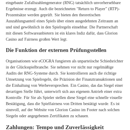
eingebaute Zufallszahlengenerator (RNG) tatsächlich unvorhersehbare
Ergebnisse erzeugt. Auch die bezeichneten “Return to Player” (RTP)-
Prozentsätze werden geprüft. Sie bieten den theoretischen
Auszahlungsanteil eines Spiels über einen ausgedehnten Zeitraum an
und sind gewöhnlich in den Spielregeln einsehbar. Die Partnerschaft
mit diesen Softwareanbietern ist ein klares Indiz dafür, dass Glorion
Casino auf Fairness großen Wert legt.
Die Funktion der externen Prüfungsstellen
Organisationen wie eCOGRA fungieren als unparteiische Schiedsrichter
in der Glücksspielbranche. Sie nehmen vor nicht nur regelmäßige
Audits der RNG-Systeme durch. Sie kontrollieren auch die richtige
Umsetzung von Spielregeln, die Präzision der Finanztransaktionen und
die Einhaltung von Werbeversprechen. Ein Casino, das das Siegel einer
derartigen Stelle führt, unterwirft sich aus eigenem Antrieb einer extra
Kontrolle. Für Sie als Spieler stellen diese Siegel eine schnelle visuelle
Bestätigung, dass die Spielfairness von Dritten bestätigt wurde. Es ist
sinnvoll, auf der Website von Glorion Casino im Footer nach solchen
Siegeln oder angegebenen Zertifikaten zu schauen.
Zahlungen: Tempo und Zuverlässigkeit