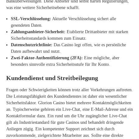
Banküberweisungen. Diese Anbieter sind selbst harten Regulierungen,
was eine weitere Sicherheitsebene schafft.
SSL-Verschlüsselung:
Aktuelle Verschlüsselung sichert alle
gesendeten Daten.
Zahlungsanbieter-Sicherheit:
Etablierte Drittanbieter mit starken
Sicherheitsstandards kommen zum Einsatz.
Datenschutzrichtlinie:
Das Casino legt offen, wie es persönliche
Daten aufbewahrt und nutzt.
Zwei-Faktor-Authentifizierung (2FA):
Eine mögliche, aber
besonders sinnvolle extra Sicherheitsstufe für Ihr Konto.
Kundendienst und Streitbeilegung
Fragen oder Schwierigkeiten können trotz aller Vorkehrungen auftreten.
Die Leistungsfähigkeit des Kundendienstes ist daher ein wesentlicher
Sicherheitsfaktor. Glorion Casino bietet mehrere Kontaktmöglichkeiten
an. Typischerweise gehören ein Live-Chat, eine E-Mail-Adresse und ein
Kontaktformular dazu. Ein rund um die Uhr zugänglicher Live-Chat
gilt als Industriestandard für gute Casinos und behandelt dringende
Anliegen zügig. Ein kompetenter Support zeichnet sich durch
zuvorkommende, zielgerichtete Mitarbeiter aus. Sollte eine direkte