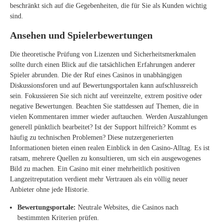
beschränkt sich auf die Gegebenheiten, die für Sie als Kunden wichtig
sind.
Ansehen und Spielerbewertungen
Die theoretische Prüfung von Lizenzen und Sicherheitsmerkmalen
sollte durch einen Blick auf die tatsächlichen Erfahrungen anderer
Spieler abrunden. Die der Ruf eines Casinos in unabhängigen
Diskussionsforen und auf Bewertungsportalen kann aufschlussreich
sein. Fokussieren Sie sich nicht auf vereinzelte, extrem positive oder
negative Bewertungen. Beachten Sie stattdessen auf Themen, die in
vielen Kommentaren immer wieder auftauchen. Werden Auszahlungen
generell pünktlich bearbeitet? Ist der Support hilfreich? Kommt es
häufig zu technischen Problemen? Diese nutzergenerierten
Informationen bieten einen realen Einblick in den Casino-Alltag. Es ist
ratsam, mehrere Quellen zu konsultieren, um sich ein ausgewogenes
Bild zu machen. Ein Casino mit einer mehrheitlich positiven
Langzeitreputation verdient mehr Vertrauen als ein völlig neuer
Anbieter ohne jede Historie.
Bewertungsportale:
Neutrale Websites, die Casinos nach
bestimmten Kriterien prüfen.