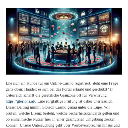
Ehe sich ein Kunde für ein Online-Casino registriert, steht eine Frage
ganz oben: Handelt es sich bei das Portal erlaubt und geschützt? In
Österreich schafft die gesetzliche Grauzone oft für Verwirrung
https://glorions.at/
. Eine sorgfältige Prüfung ist daher unerlässlich.
Dieser Beitrag nimmt Glorion Casino genau unter die Lupe. Wir
prüfen, welche Lizenz besteht, welche Sicherheitsstandards gelten und
ob einheimische Nutzer hier in einer geschützten Umgebung zocken
können. Unsere Untersuchung geht über Werbeversprechen hinaus und