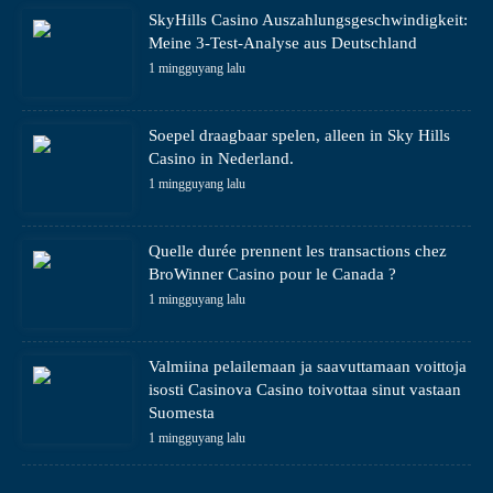
SkyHills Casino Auszahlungsgeschwindigkeit:
Meine 3-Test-Analyse aus Deutschland
1 mingguyang lalu
Soepel draagbaar spelen, alleen in Sky Hills
Casino in Nederland.
1 mingguyang lalu
Quelle durée prennent les transactions chez
BroWinner Casino pour le Canada ?
1 mingguyang lalu
Valmiina pelailemaan ja saavuttamaan voittoja
isosti Casinova Casino toivottaa sinut vastaan
Suomesta
1 mingguyang lalu