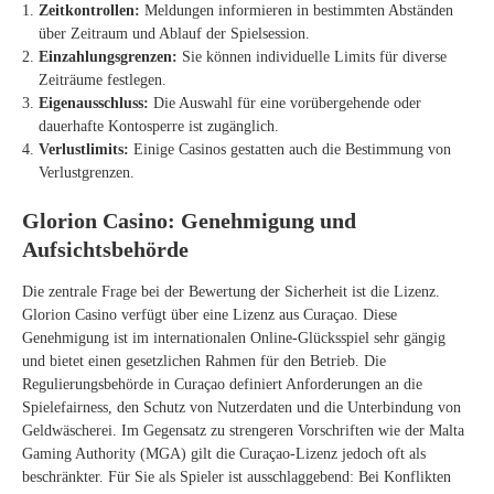
Zeitkontrollen:
Meldungen informieren in bestimmten Abständen
über Zeitraum und Ablauf der Spielsession.
Einzahlungsgrenzen:
Sie können individuelle Limits für diverse
Zeiträume festlegen.
Eigenausschluss:
Die Auswahl für eine vorübergehende oder
dauerhafte Kontosperre ist zugänglich.
Verlustlimits:
Einige Casinos gestatten auch die Bestimmung von
Verlustgrenzen.
Glorion Casino: Genehmigung und
Aufsichtsbehörde
Die zentrale Frage bei der Bewertung der Sicherheit ist die Lizenz.
Glorion Casino verfügt über eine Lizenz aus Curaçao. Diese
Genehmigung ist im internationalen Online-Glücksspiel sehr gängig
und bietet einen gesetzlichen Rahmen für den Betrieb. Die
Regulierungsbehörde in Curaçao definiert Anforderungen an die
Spielefairness, den Schutz von Nutzerdaten und die Unterbindung von
Geldwäscherei. Im Gegensatz zu strengeren Vorschriften wie der Malta
Gaming Authority (MGA) gilt die Curaçao-Lizenz jedoch oft als
beschränkter. Für Sie als Spieler ist ausschlaggebend: Bei Konflikten