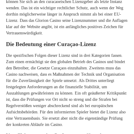
können Sie sich an den curacaoeischen Lizenzgeber als letzte Instanz
wenden. Das ist ein wichtiger rechtlicher Schutz, auch wenn der Weg
dorthin möglicherweise länger in Anspruch nimmt als bei einer EU-
Lizenz. Dass das Glorion Casino seine Lizenznummer und die Auflagen
klar auf der Website angibt, ist ein anfängliches positives Zeichen für
Vertrauenswürdigkeit.
Die Bedeutung einer Curaçao-Lizenz
Die spezifischen Folgen dieser Lizenz sind in drei Kategorien fassen.
Zum einen ermächtigt sie den globalen Betrieb des Casinos und bindet
den Betreiber, die Gesetze Curaçaos einzuhalten. Zweitens muss das
Casino nachweisen, dass es Maßnahmen der Technik und Organisation
für die Zuverlässigkeit der Spiele umsetzt. Als Drittes unterliegt
festgelegten Anforderungen an die finanzielle Stabilität, um
Auszahlungen gewährleisten zu können. Ein oft geäußerter Kritikpunkt
ist, dass die Prüfungen vor Ort nicht so streng und die Strafen bei
Regelverstößen weniger abschreckend sind als bei europäischen
Aufsichtsbehörden. Für den informierten Spieler bietet die Lizenz also
eine Vertrauensbasis. Sie ersetzt aber nicht die eigenständige Prüfung
der konkreten Abläufe im Casino.