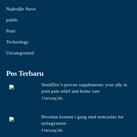
Najboljše Stave
public
Puisi
Technology
Uncategorized
Pos Terbaru
SendiDoc’s proven supplements: your ally in
joint pain relief and home care
3 hariyang lalu
Hvordan komme i gang med nettcasino for
nybegynnere
4 hariyang lalu