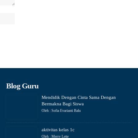
Blog Guru
Mendidik Dengan Cinta Sama Dengan
Bermakna Bagi Siswa
Oleh : Sofia Evarianti Balu
aktivitas kelas 1c
Oleh : Merry Lette