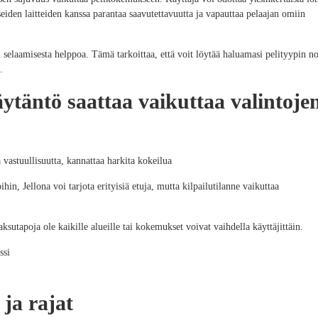
eiden laitteiden kanssa parantaa saavutettavuutta ja vapauttaa pelaajan omiin
 selaamisesta helppoa. Tämä tarkoittaa, että voit löytää haluamasi pelityypin no
.
ytäntö saattaa vaikuttaa valintoje
 vastuullisuutta, kannattaa harkita kokeilua
hin, Jellona voi tarjota erityisiä etuja, mutta kilpailutilanne vaikuttaa
maksutapoja ole kaikille alueille tai kokemukset voivat vaihdella käyttäjittäin.
ssi
ja rajat