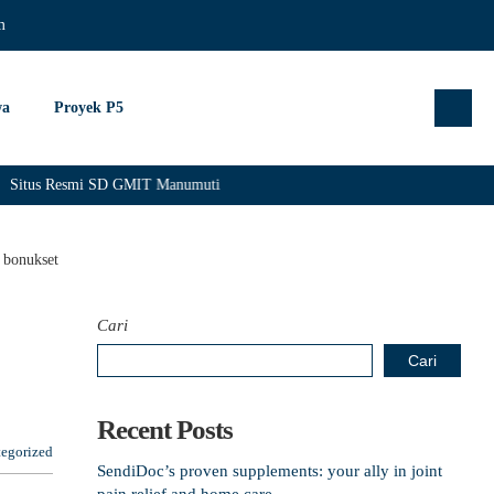
m
wa
Proyek P5
Situs Resmi SD GMIT Manumuti
a bonukset
Cari
Cari
Recent Posts
egorized
SendiDoc’s proven supplements: your ally in joint