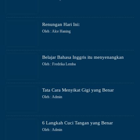
Renungan Hari Ini:
Oleh : Alce Haning
Belajar Bahasa Inggris itu menyenangkan
Oleh : Fredrika Lemba
Tata Cara Menyikat Gigi yang Benar
Oleh : Admin
6 Langkah Cuci Tangan yang Benar
Oleh : Admin