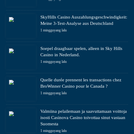
SkyHills Casino Auszahlungsgeschwindigkeit:
Meine 3-Test-Analyse aus Deutschland
1 mingguyang lalu
Soepel draagbaar spelen, alleen in Sky Hills
Casino in Nederland.
1 mingguyang lalu
Quelle durée prennent les transactions chez
BroWinner Casino pour le Canada ?
1 mingguyang lalu
Valmiina pelailemaan ja saavuttamaan voittoja
isosti Casinova Casino toivottaa sinut vastaan
Suomesta
1 mingguyang lalu