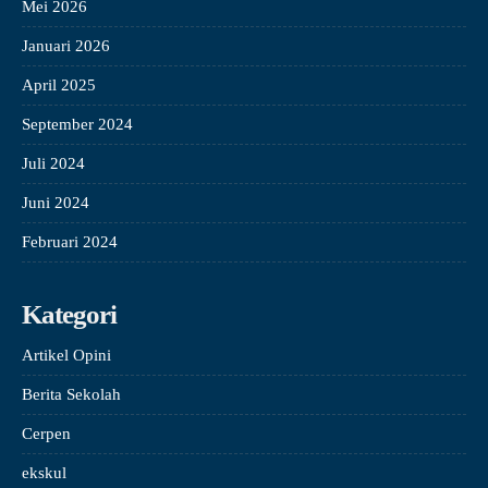
Mei 2026
Januari 2026
April 2025
September 2024
Juli 2024
Juni 2024
Februari 2024
Kategori
Artikel Opini
Berita Sekolah
Cerpen
ekskul