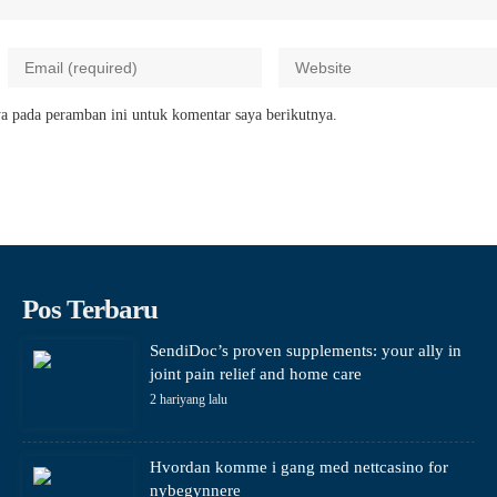
a pada peramban ini untuk komentar saya berikutnya.
Pos Terbaru
SendiDoc’s proven supplements: your ally in
joint pain relief and home care
2 hariyang lalu
Hvordan komme i gang med nettcasino for
nybegynnere